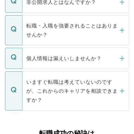
登録内容を確認し、その後メールもしくは
非公開求人とはなんですか？
お電話にて次のステップのご案内をいたし
ます。通常、5営業日以内にはご連絡をせて
マイナビDOCTORで取り扱っている求人の
いただきますので、しばらくお待ちくださ
うち約3割は、Webサイトからご覧いただ
転職・入職を強要されることはありま
い。
けない「非公開求人」です。非公開求人は
せんか？
下記の理由によって、一般には公開してい
ません。
転職・入職を強要することは一切ありませ
ん。また、仮に応募先から内定をいただい
個人情報は漏えいしませんか？
■応募殺到を避けるため 人気のある医療機
たとしても、ご本人が納得しない限り、内
関を公にしてしまうと、応募が殺到する場
定を承諾する必要はありません。内定先へ
個人情報が漏えいすることはありませんの
合があります。 選考を効率よく行うため
の辞退の連絡はキャリアパートナーが行い
で、ご安心ください。当サイトからの登録
いますぐ転職は考えていないのです
に、医療機関が求める条件に合った人材の
ますので、ご安心ください。
などで収集したご登録者様の個人情報は、
が、これからのキャリアを相談できま
みを人材紹介会社に依頼するケースが増え
ご本人のキャリアアップおよび転職活動の
ています。
すか？
支援を目的に使用いたします。お預かりし
ているすべての個人データはご本人の許可
お気軽にご相談ください。先生専任のキャ
なく、医療機関側に開示したり、第三者に
リアパートナーが将来のご希望などをおう
提供することは一切ありません。また弊社
かがいして、現在の医療機関の状況や紹介
転職成功の秘訣は
は、個人情報の取り扱いについての厳密な