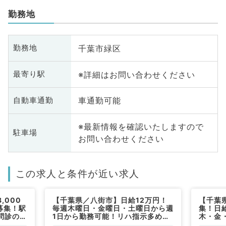
勤務地
千葉市緑区
勤務地
※詳細はお問い合わせください
最寄り駅
車通勤可能
自動車通勤
※最新情報を確認いたしますので
駐車場
お問い合わせください
この求人と条件が近い求人
,000
【千葉県／八街市】日給12万円！
【千葉
募集！駅
毎週木曜日・金曜日・土曜日から週
集！日
問診のお
1日から勤務可能！リハ指示多めの
木・金
勤）
整形外科の外来のお仕事です！（整
可能！