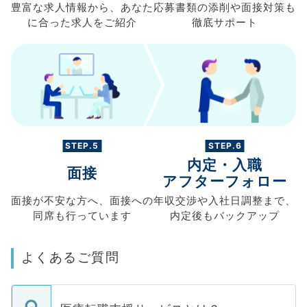
豊富な求人情報から、
あなた
応募書類の
添削や面接対策も
に合った求人を
ご紹介
徹底サポート
STEP.5
STEP.6
内定・入職
面接
アフターフォロー
面接が不安な方へ、
面接への
年収交渉や
入社日調整まで、
同席も
行っています
内定後もバックアップ
よくあるご質問