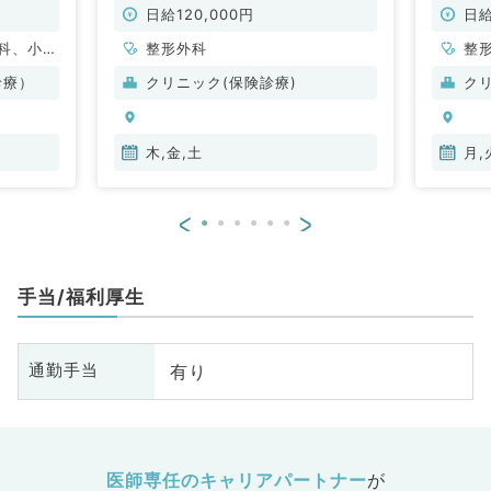
形外科／非常勤）
す！（
日給120,000円
日給
科、小児
整形外科
整
、美容外
診療）
クリニック(保険診療)
ク
外科、心
皮膚科、
人科、眼
木,金,土
月,
科、麻酔
科、循環
<
>
化器内
腎臓内
、外科系
手当/福利厚生
外科、乳
診・人間
、膠原病
有り
通勤手当
大腸・肛
、科目不
医師専任のキャリアパートナー
が