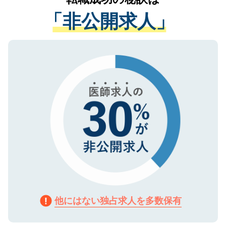
経験をまじえながら、適切なアドバイスを
管理基準を満たした事業者のみに付与され
「非公開求人」
させていただきます。すぐにご転職をされ
る、プライバシーマークを取得済みです。
ない方には、長期的なサポートが可能です
ご登録いただいた個人情報は、SSL（デー
ので、まずはご登録ください。
タ暗号化）によって保護されていますの
で、機密保持に関してもご安心ください。
他にはない独占求人を多数保有