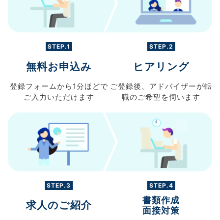
STEP.1
STEP.2
無料お申込み
ヒアリング
登録フォームから
1分ほどで
ご登録後、
アドバイザーが転
ご入力
いただけます
職の
ご希望を伺います
STEP.3
STEP.4
書類作成
求人のご紹介
面接対策