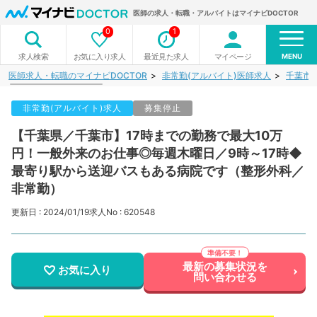
医師の求人・転職・アルバイトはマイナビDOCTOR
0
1
MENU
お気に入り求人
最近見た求人
マイページ
求人検索
医師求人・転職のマイナビDOCTOR
非常勤(アルバイト)医師求人
千葉市
非常勤(アルバイト)求人
募集停止
【千葉県／千葉市】17時までの勤務で最大10万
円！一般外来のお仕事◎毎週木曜日／9時～17時◆
最寄り駅から送迎バスもある病院です（整形外科／
非常勤）
更新日 : 2024/01/19
求人No : 620548
最新の募集状況を
お気に入り
問い合わせる