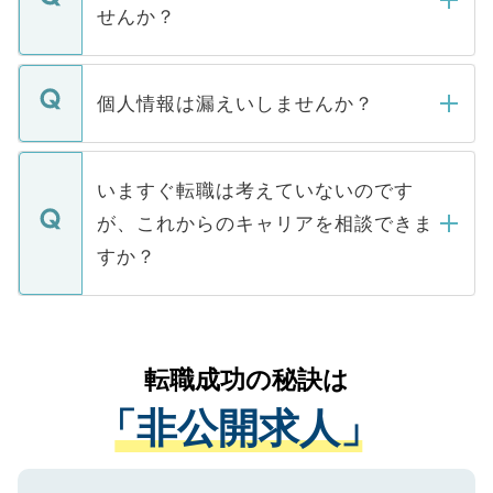
い。
けない「非公開求人」です。非公開求人は
せんか？
下記の理由によって、一般には公開してい
ません。
転職・入職を強要することは一切ありませ
ん。また、仮に応募先から内定をいただい
個人情報は漏えいしませんか？
■応募殺到を避けるため 人気のある医療機
たとしても、ご本人が納得しない限り、内
関を公にしてしまうと、応募が殺到する場
定を承諾する必要はありません。内定先へ
個人情報が漏えいすることはありませんの
合があります。 選考を効率よく行うため
の辞退の連絡はキャリアパートナーが行い
で、ご安心ください。当サイトからの登録
いますぐ転職は考えていないのです
に、医療機関が求める条件に合った人材の
ますので、ご安心ください。
などで収集したご登録者様の個人情報は、
が、これからのキャリアを相談できま
みを人材紹介会社に依頼するケースが増え
ご本人のキャリアアップおよび転職活動の
ています。
すか？
支援を目的に使用いたします。お預かりし
ているすべての個人データはご本人の許可
お気軽にご相談ください。先生専任のキャ
なく、医療機関側に開示したり、第三者に
リアパートナーが将来のご希望などをおう
提供することは一切ありません。また弊社
かがいして、現在の医療機関の状況や紹介
転職成功の秘訣は
は、個人情報の取り扱いについての厳密な
経験をまじえながら、適切なアドバイスを
管理基準を満たした事業者のみに付与され
「非公開求人」
させていただきます。すぐにご転職をされ
る、プライバシーマークを取得済みです。
ない方には、長期的なサポートが可能です
ご登録いただいた個人情報は、SSL（デー
ので、まずはご登録ください。
タ暗号化）によって保護されていますの