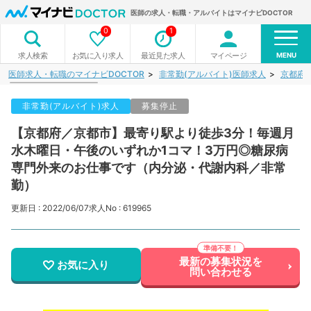
医師の求人・転職・アルバイトはマイナビDOCTOR
0
1
MENU
お気に入り求人
最近見た求人
マイページ
求人検索
医師求人・転職のマイナビDOCTOR
非常勤(アルバイト)医師求人
京都府
非常勤(アルバイト)求人
募集停止
【京都府／京都市】最寄り駅より徒歩3分！毎週月
水木曜日・午後のいずれか1コマ！3万円◎糖尿病
専門外来のお仕事です（内分泌・代謝内科／非常
勤）
更新日 : 2022/06/07
求人No : 619965
最新の募集状況を
お気に入り
問い合わせる