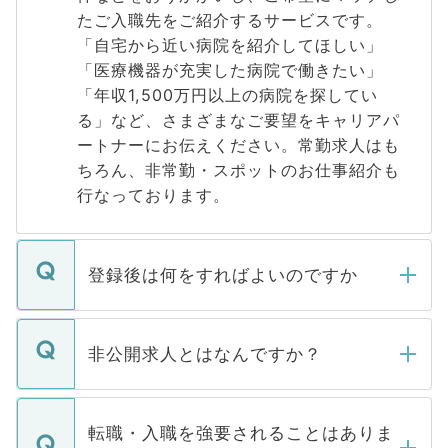
たご入職先をご紹介するサービスです。
「自宅から近い病院を紹介してほしい」
「医療機器が充実した病院で働きたい」
「年収1,500万円以上の病院を探してい
る」など、さまざまなご要望をキャリアパ
ートナーにお伝えください。常勤求人はも
ちろん、非常勤・スポットのお仕事紹介も
行なっております。
登録後は何をすればよいのですか
ご登録いただきましたら、弊社担当者がご
登録内容を確認し、その後メールもしくは
非公開求人とはなんですか？
お電話にて次のステップのご案内をいたし
ます。通常、5営業日以内にはご連絡をせて
マイナビDOCTORで取り扱っている求人の
いただきますので、しばらくお待ちくださ
うち約3割は、Webサイトからご覧いただ
転職・入職を強要されることはありま