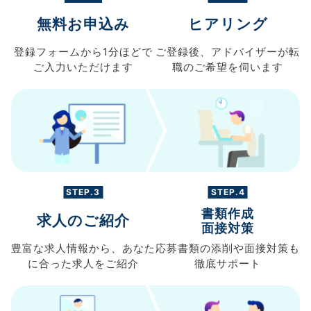
無料お申込み
ヒアリング
登録フォームから
1分ほどで
ご登録後、
アドバイザーが転
ご入力
いただけます
職の
ご希望を伺います
STEP.3
STEP.4
書類作成
求人のご紹介
面接対策
豊富な求人情報から、
あなた
応募書類の
添削や面接対策も
に合った求人を
ご紹介
徹底サポート