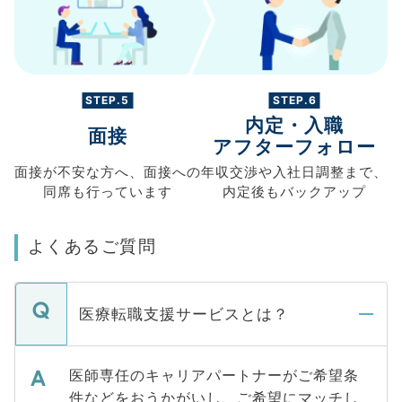
STEP.5
STEP.6
内定・入職
面接
アフターフォロー
面接が不安な方へ、
面接への
年収交渉や
入社日調整まで、
同席も
行っています
内定後もバックアップ
よくあるご質問
医療転職支援サービスとは？
医師専任のキャリアパートナーがご希望条
件などをおうかがいし、ご希望にマッチし