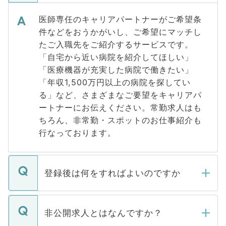
医師専任のキャリアパートナーがご希望条
件などをおうかがいし、ご希望にマッチし
たご入職先をご紹介するサービスです。
「自宅から近い病院を紹介してほしい」
「医療機器が充実した病院で働きたい」
「年収1,500万円以上の病院を探してい
る」など、さまざまなご要望をキャリアパ
ートナーにお伝えください。常勤求人はも
ちろん、非常勤・スポットのお仕事紹介も
行なっております。
登録後は何をすればよいのですか
ご登録いただきましたら、弊社担当者がご
登録内容を確認し、その後メールもしくは
非公開求人とはなんですか？
お電話にて次のステップのご案内をいたし