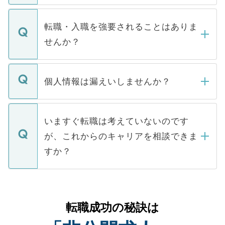
ます。通常、5営業日以内にはご連絡をせて
マイナビDOCTORで取り扱っている求人の
いただきますので、しばらくお待ちくださ
うち約3割は、Webサイトからご覧いただ
転職・入職を強要されることはありま
い。
けない「非公開求人」です。非公開求人は
せんか？
下記の理由によって、一般には公開してい
ません。
転職・入職を強要することは一切ありませ
ん。また、仮に応募先から内定をいただい
個人情報は漏えいしませんか？
■応募殺到を避けるため 人気のある医療機
たとしても、ご本人が納得しない限り、内
関を公にしてしまうと、応募が殺到する場
定を承諾する必要はありません。内定先へ
個人情報が漏えいすることはありませんの
合があります。 選考を効率よく行うため
の辞退の連絡はキャリアパートナーが行い
で、ご安心ください。当サイトからの登録
いますぐ転職は考えていないのです
に、医療機関が求める条件に合った人材の
ますので、ご安心ください。
などで収集したご登録者様の個人情報は、
が、これからのキャリアを相談できま
みを人材紹介会社に依頼するケースが増え
ご本人のキャリアアップおよび転職活動の
ています。
すか？
支援を目的に使用いたします。お預かりし
ているすべての個人データはご本人の許可
お気軽にご相談ください。先生専任のキャ
なく、医療機関側に開示したり、第三者に
リアパートナーが将来のご希望などをおう
提供することは一切ありません。また弊社
かがいして、現在の医療機関の状況や紹介
転職成功の秘訣は
は、個人情報の取り扱いについての厳密な
経験をまじえながら、適切なアドバイスを
管理基準を満たした事業者のみに付与され