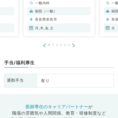
一般内科
一
病院（一般）
病
奈良県奈良市
奈
月,木,金,土
火
<
>
手当/福利厚生
有り
通勤手当
医師専任のキャリアパートナー
が
職場の雰囲気や人間関係、
教育・研修制度など