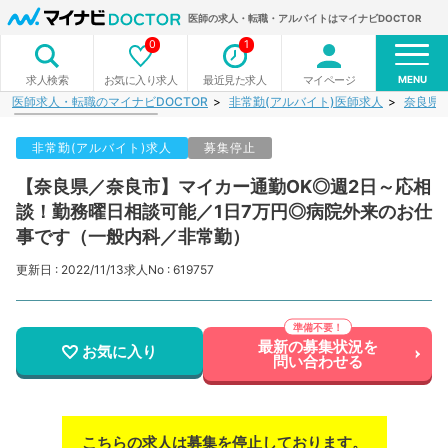
医師の求人・転職・アルバイトはマイナビDOCTOR
0
1
MENU
お気に入り求人
最近見た求人
マイページ
求人検索
医師求人・転職のマイナビDOCTOR
非常勤(アルバイト)医師求人
奈良県
非常勤(アルバイト)求人
募集停止
【奈良県／奈良市】マイカー通勤OK◎週2日～応相
談！勤務曜日相談可能／1日7万円◎病院外来のお仕
事です（一般内科／非常勤）
更新日 : 2022/11/13
求人No : 619757
最新の募集状況を
お気に入り
問い合わせる
こちらの求人は募集を停止しております。