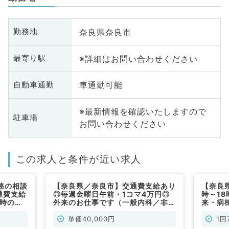
奈良県奈良市
勤務地
※詳細はお問い合わせください
最寄り駅
車通勤可能
自動車通勤
※最新情報を確認いたしますので
駐車場
お問い合わせください
この求人と条件が近い求人
務の相談
【奈良県／奈良市】交通費支給あり
【奈良
通費支給
◎毎週金曜日午前・1コマ4万円◎
時～18
1時のご
外来のお仕事です（一般内科／非常
来・病
待機・救
勤）
す（一
般内科／
単価40,000円
1回