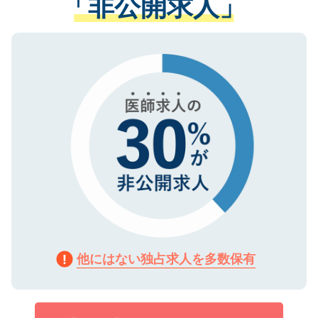
「非公開求人」
させていただきます。すぐにご転職をされ
る、プライバシーマークを取得済みです。
ない方には、長期的なサポートが可能です
ご登録いただいた個人情報は、SSL（デー
ので、まずはご登録ください。
タ暗号化）によって保護されていますの
で、機密保持に関してもご安心ください。
他にはない独占求人を多数保有