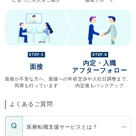
STEP.5
STEP.6
内定・入職
面接
アフターフォロー
面接が不安な方へ、
面接への
年収交渉や
入社日調整まで、
同席も
行っています
内定後もバックアップ
よくあるご質問
医療転職支援サービスとは？