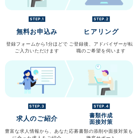
STEP.1
STEP.2
無料お申込み
ヒアリング
登録フォームから
1分ほどで
ご登録後、
アドバイザーが転
ご入力
いただけます
職の
ご希望を伺います
STEP.3
STEP.4
書類作成
求人のご紹介
面接対策
豊富な求人情報から、
あなた
応募書類の
添削や面接対策も
に合った求人を
ご紹介
徹底サポート