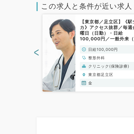
この求人と条件が近い求人
足立区】最寄駅
【東京都／足立区】《駅
分◎／毎週火曜
カ》アクセス抜群／毎週
時勤務／日給
曜日（日勤）・日給
円／外来診療・病
100,000円／一般外来
急対応のお仕事
形外科／非常勤）
<
00円
日給100,000円
外科／非常勤）
整形外科
般）
クリニック(保険診療)
立区
東京都足立区
金