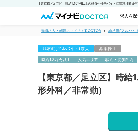
求人を探
医師求人・転職のマイナビDOCTOR
非常勤(アルバイ
非常勤(アルバイト)求人
募集停止
時給1.3万円以上
人気エリア
駅近・徒歩圏内
【東京都／足立区】時給1
形外科／非常勤）