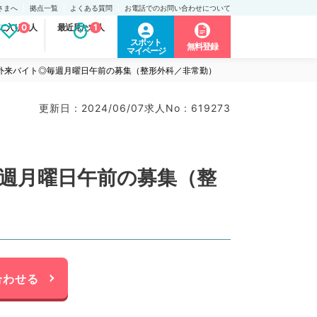
さまへ
拠点一覧
よくある質問
お電話でのお問い合わせについて
に入り求人
0
最近見た求人
1
スポット
無料登録
マイページ
件外来バイト◎毎週月曜日午前の募集（整形外科／非常勤）
更新日 : 2024/06/07
求人No : 619273
毎週月曜日午前の募集（整
合わせる