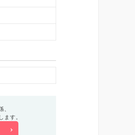
係、
します。