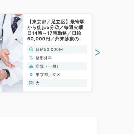
【東京都／足立区】最寄駅
から徒歩5分◎／毎週火曜
日14時～17時勤務／日給
60,000円／外来診療のお
仕事です（整形外科／非常
>
日給50,000円
勤）
整形外科
病院（一般）
東京都足立区
火