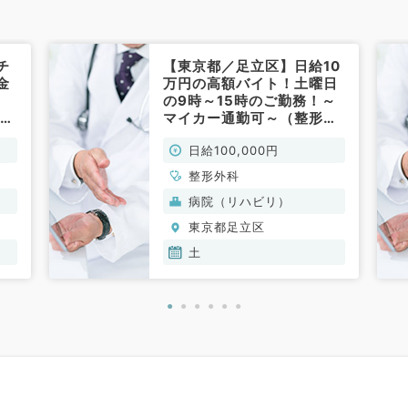
チ
【東京都／足立区】日給10
金
万円の高額バイト！土曜日
の9時～15時のご勤務！～
（整
マイカー通勤可～（整形外
科／非常勤）
日給100,000円
整形外科
病院（リハビリ）
東京都足立区
土