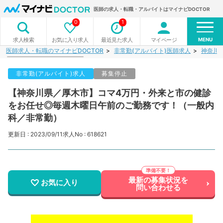
医師の求人・転職・アルバイトはマイナビDOCTOR
0
1
MENU
お気に入り求人
最近見た求人
マイページ
求人検索
医師求人・転職のマイナビDOCTOR
非常勤(アルバイト)医師求人
神奈川
非常勤(アルバイト)求人
募集停止
【神奈川県／厚木市】コマ4万円・外来と市の健診
をお任せ◎毎週木曜日午前のご勤務です！（一般内
科／非常勤）
更新日 : 2023/09/11
求人No : 618621
最新の募集状況を
お気に入り
問い合わせる