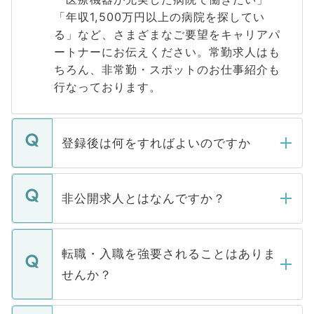
「年収1,500万円以上の病院を探してい
る」など、さまざまなご要望をキャリアパ
ートナーにお伝えください。常勤求人はも
ちろん、非常勤・スポットのお仕事紹介も
行なっております。
登録後は何をすればよいのですか
ご登録いただきましたら、弊社担当者がご
登録内容を確認し、その後メールもしくは
非公開求人とはなんですか？
お電話にて次のステップのご案内をいたし
ます。通常、5営業日以内にはご連絡をせて
マイナビDOCTORで取り扱っている求人の
いただきますので、しばらくお待ちくださ
うち約3割は、Webサイトからご覧いただ
転職・入職を強要されることはありま
い。
けない「非公開求人」です。非公開求人は
せんか？
下記の理由によって、一般には公開してい
ません。
転職・入職を強要することは一切ありませ