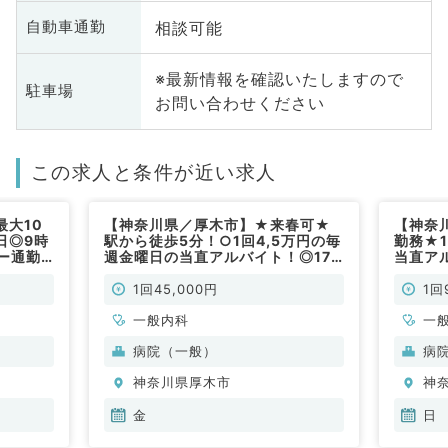
相談可能
自動車通勤
※最新情報を確認いたしますので
駐車場
お問い合わせください
この求人と条件が近い求人
最大10
【神奈川県／厚木市】★来春可★
【神奈
日◎9時
駅から徒歩5分！○1回4,5万円の毎
勤務★
ー通勤
週金曜日の当直アルバイト！◎17
当直ア
時～8時30分■明け時間調整可能
分！（
（内科系／非常勤）
1回45,000円
1回
一般内科
一
科
病院（一般）
病
科
神奈川県厚木市
神
金
日