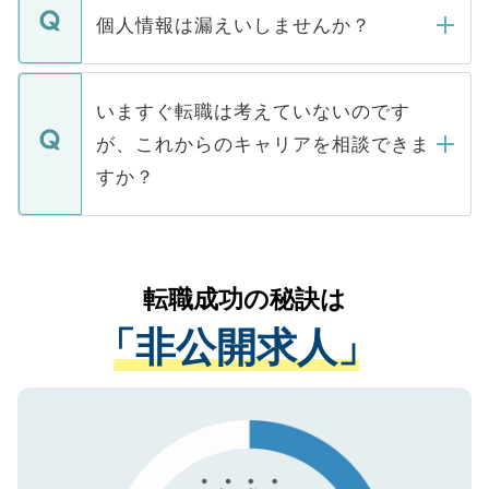
ん。また、仮に応募先から内定をいただい
個人情報は漏えいしませんか？
■応募殺到を避けるため 人気のある医療機
たとしても、ご本人が納得しない限り、内
関を公にしてしまうと、応募が殺到する場
定を承諾する必要はありません。内定先へ
個人情報が漏えいすることはありませんの
合があります。 選考を効率よく行うため
の辞退の連絡はキャリアパートナーが行い
で、ご安心ください。当サイトからの登録
いますぐ転職は考えていないのです
に、医療機関が求める条件に合った人材の
ますので、ご安心ください。
などで収集したご登録者様の個人情報は、
が、これからのキャリアを相談できま
みを人材紹介会社に依頼するケースが増え
ご本人のキャリアアップおよび転職活動の
ています。
すか？
支援を目的に使用いたします。お預かりし
ているすべての個人データはご本人の許可
お気軽にご相談ください。先生専任のキャ
なく、医療機関側に開示したり、第三者に
リアパートナーが将来のご希望などをおう
提供することは一切ありません。また弊社
かがいして、現在の医療機関の状況や紹介
転職成功の秘訣は
は、個人情報の取り扱いについての厳密な
経験をまじえながら、適切なアドバイスを
管理基準を満たした事業者のみに付与され
「非公開求人」
させていただきます。すぐにご転職をされ
る、プライバシーマークを取得済みです。
ない方には、長期的なサポートが可能です
ご登録いただいた個人情報は、SSL（デー
ので、まずはご登録ください。
タ暗号化）によって保護されていますの
で、機密保持に関してもご安心ください。