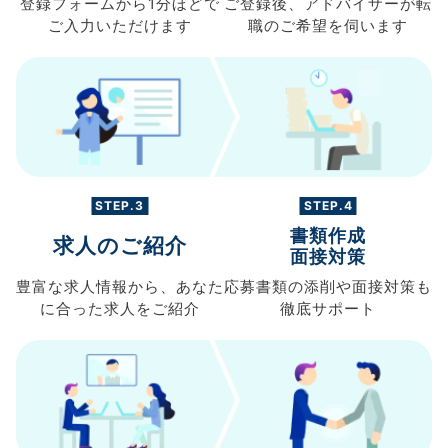
登録フォームから
1分ほどで
ご登録後、
アドバイザーが転
ご入力
いただけます
職の
ご希望を伺います
STEP.3
STEP.4
書類作成
求人のご紹介
面接対策
豊富な求人情報から、
あなた
応募書類の
添削や面接対策も
に合った求人を
ご紹介
徹底サポート