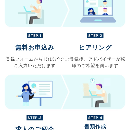
STEP.1
STEP.2
無料お申込み
ヒアリング
登録フォームから
1分ほどで
ご登録後、
アドバイザーが転
ご入力
いただけます
職の
ご希望を伺います
STEP.3
STEP.4
書類作成
求人のご紹介