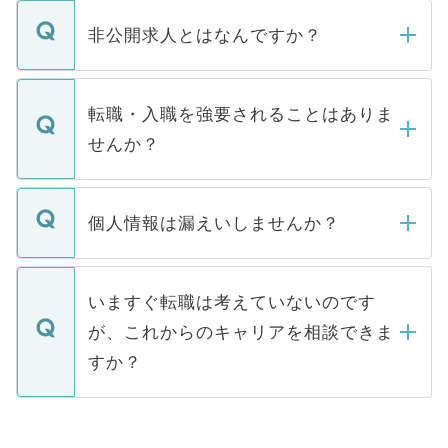
ご登録いただきましたら、弊社担当者がご
登録内容を確認し、その後メールもしくは
非公開求人とはなんですか？
お電話にて次のステップのご案内をいたし
ます。通常、5営業日以内にはご連絡をせて
マイナビDOCTORで取り扱っている求人の
いただきますので、しばらくお待ちくださ
うち約3割は、Webサイトからご覧いただ
転職・入職を強要されることはありま
い。
けない「非公開求人」です。非公開求人は
せんか？
下記の理由によって、一般には公開してい
ません。
転職・入職を強要することは一切ありませ
ん。また、仮に応募先から内定をいただい
個人情報は漏えいしませんか？
■応募殺到を避けるため 人気のある医療機
たとしても、ご本人が納得しない限り、内
関を公にしてしまうと、応募が殺到する場
定を承諾する必要はありません。内定先へ
個人情報が漏えいすることはありませんの
合があります。 選考を効率よく行うため
の辞退の連絡はキャリアパートナーが行い
で、ご安心ください。当サイトからの登録
いますぐ転職は考えていないのです
に、医療機関が求める条件に合った人材の
ますので、ご安心ください。
などで収集したご登録者様の個人情報は、
が、これからのキャリアを相談できま
みを人材紹介会社に依頼するケースが増え
ご本人のキャリアアップおよび転職活動の
ています。
すか？
支援を目的に使用いたします。お預かりし
ているすべての個人データはご本人の許可
お気軽にご相談ください。先生専任のキャ
なく、医療機関側に開示したり、第三者に
リアパートナーが将来のご希望などをおう
提供することは一切ありません。また弊社