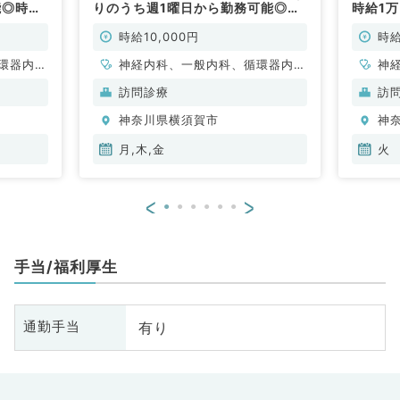
能◎時給
りのうち週1曜日から勤務可能◎時
時給1
◎（内科
給1万円の訪問診療のお仕事◎未経
経験歓
験歓迎～安心のサポート体制です～
～（内
時給10,000円
時給
（内科系／非常勤）
環器内
神経内科、一般内科、循環器内
神
内科、腎
科、呼吸器内科、消化器内科、腎
科
訪問診療
訪
臓内科、科目不問
臓
神奈川県横須賀市
神
月,木,金
火
<
>
手当/福利厚生
有り
通勤手当