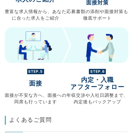
面接対策
豊富な求人情報から、
あなた
応募書類の
添削や面接対策も
に合った求人を
ご紹介
徹底サポート
STEP.5
STEP.6
内定・入職
面接
アフターフォロー
面接が不安な方へ、
面接への
年収交渉や
入社日調整まで、
同席も
行っています
内定後もバックアップ
よくあるご質問