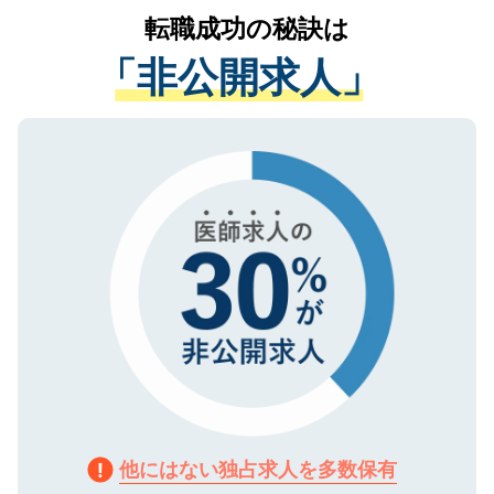
かがいして、現在の医療機関の状況や紹介
転職成功の秘訣は
は、個人情報の取り扱いについての厳密な
経験をまじえながら、適切なアドバイスを
管理基準を満たした事業者のみに付与され
「非公開求人」
させていただきます。すぐにご転職をされ
る、プライバシーマークを取得済みです。
ない方には、長期的なサポートが可能です
ご登録いただいた個人情報は、SSL（デー
ので、まずはご登録ください。
タ暗号化）によって保護されていますの
で、機密保持に関してもご安心ください。
他にはない独占求人を多数保有