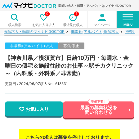
医師の求人・転職・アルバイトはマイナビDOCTOR
0
1
MENU
お気に入り求人
最近見た求人
マイページ
求人検索
医師求人・転職のマイナビDOCTOR
非常勤(アルバイト)医師求人
神奈川
非常勤(アルバイト)求人
募集停止
【神奈川県／横須賀市】日給10万円・毎週水・金
曜日の個宅＆施設往診のお仕事～駅チカクリニック
～（内科系・外科系／非常勤）
更新日 : 2024/06/07
求人No : 618531
最新の募集状況を
お気に入り
問い合わせる
こちらの求人は募集を停止しております。