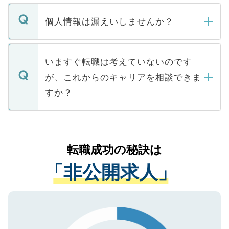
ません。
転職・入職を強要することは一切ありませ
ん。また、仮に応募先から内定をいただい
個人情報は漏えいしませんか？
■応募殺到を避けるため 人気のある医療機
たとしても、ご本人が納得しない限り、内
関を公にしてしまうと、応募が殺到する場
定を承諾する必要はありません。内定先へ
個人情報が漏えいすることはありませんの
合があります。 選考を効率よく行うため
の辞退の連絡はキャリアパートナーが行い
で、ご安心ください。当サイトからの登録
いますぐ転職は考えていないのです
に、医療機関が求める条件に合った人材の
ますので、ご安心ください。
などで収集したご登録者様の個人情報は、
が、これからのキャリアを相談できま
みを人材紹介会社に依頼するケースが増え
ご本人のキャリアアップおよび転職活動の
ています。
すか？
支援を目的に使用いたします。お預かりし
ているすべての個人データはご本人の許可
お気軽にご相談ください。先生専任のキャ
なく、医療機関側に開示したり、第三者に
リアパートナーが将来のご希望などをおう
提供することは一切ありません。また弊社
かがいして、現在の医療機関の状況や紹介
転職成功の秘訣は
は、個人情報の取り扱いについての厳密な
経験をまじえながら、適切なアドバイスを
管理基準を満たした事業者のみに付与され
「非公開求人」
させていただきます。すぐにご転職をされ
る、プライバシーマークを取得済みです。
ない方には、長期的なサポートが可能です
ご登録いただいた個人情報は、SSL（デー
ので、まずはご登録ください。
タ暗号化）によって保護されていますの
で、機密保持に関してもご安心ください。