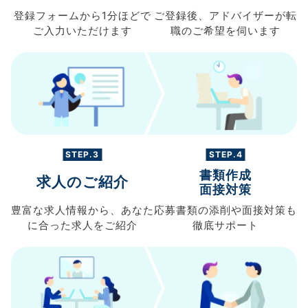
登録フォームから
1分ほどで
ご登録後、
アドバイザーが転
ご入力
いただけます
職の
ご希望を伺います
STEP.3
STEP.4
書類作成
求人のご紹介
面接対策
豊富な求人情報から、
あなた
応募書類の
添削や面接対策も
に合った求人を
ご紹介
徹底サポート