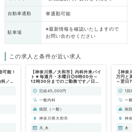
車通勤可能
自動車通勤
※最新情報を確認いたしますので
駐車場
お問い合わせください
この求人と条件が近い求人
勤可能！
【神奈川県／大和市】内科外来バイ
【神奈川
給
ト★毎週月・木曜日◎9時00分～
万円と高
内科／非
12時30分までのご勤務です／日給
～翌日
4.5万円◎通勤便利な病院でのご勤
救急対
務です（一般内科／非常勤）
徒歩2
日給45,000円
1回
◇（外
一般内科
一
病院（一般）
病
神奈川県大和市
神
月,木
木