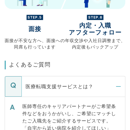
STEP.5
STEP.6
内定・入職
面接
アフターフォロー
面接が不安な方へ、
面接への
年収交渉や
入社日調整まで、
同席も
行っています
内定後もバックアップ
よくあるご質問
医療転職支援サービスとは？
医師専任のキャリアパートナーがご希望条
件などをおうかがいし、ご希望にマッチし
たご入職先をご紹介するサービスです。
「自宅から近い病院を紹介してほしい」