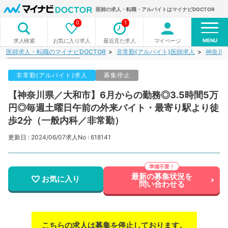
医師の求人・転職・アルバイトはマイナビDOCTOR
0
1
MENU
お気に入り求人
最近見た求人
マイページ
求人検索
医師求人・転職のマイナビDOCTOR
非常勤(アルバイト)医師求人
神奈川
非常勤(アルバイト)求人
募集停止
【神奈川県／大和市】6月からの勤務◎3.5時間5万
円◎毎週土曜日午前の外来バイト・最寄り駅より徒
歩2分（一般内科／非常勤）
更新日 : 2024/06/07
求人No : 618141
最新の募集状況を
お気に入り
問い合わせる
こちらの求人は募集を停止しております。