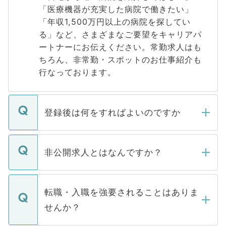
「医療機器が充実した病院で働きたい」
「年収1,500万円以上の病院を探してい
る」など、さまざまなご要望をキャリアパ
ートナーにお伝えください。常勤求人はも
ちろん、非常勤・スポットのお仕事紹介も
行なっております。
登録後は何をすればよいのですか
ご登録いただきましたら、弊社担当者がご
登録内容を確認し、その後メールもしくは
非公開求人とはなんですか？
お電話にて次のステップのご案内をいたし
ます。通常、5営業日以内にはご連絡をせて
マイナビDOCTORで取り扱っている求人の
いただきますので、しばらくお待ちくださ
うち約3割は、Webサイトからご覧いただ
転職・入職を強要されることはありま
い。
けない「非公開求人」です。非公開求人は
せんか？
下記の理由によって、一般には公開してい