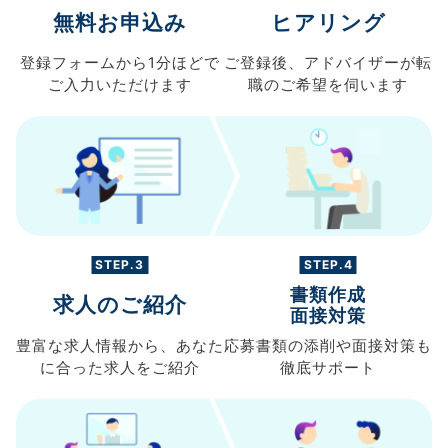
無料お申込み
ヒアリング
登録フォームから
1分ほどで
ご登録後、
アドバイザーが転
ご入力
いただけます
職の
ご希望を伺います
STEP.3
STEP.4
書類作成
求人のご紹介
面接対策
豊富な求人情報から、
あなた
応募書類の
添削や面接対策も
に合った求人を
ご紹介
徹底サポート