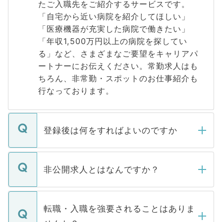
たご入職先をご紹介するサービスです。
「自宅から近い病院を紹介してほしい」
「医療機器が充実した病院で働きたい」
「年収1,500万円以上の病院を探してい
る」など、さまざまなご要望をキャリアパ
ートナーにお伝えください。常勤求人はも
ちろん、非常勤・スポットのお仕事紹介も
行なっております。
登録後は何をすればよいのですか
ご登録いただきましたら、弊社担当者がご
登録内容を確認し、その後メールもしくは
非公開求人とはなんですか？
お電話にて次のステップのご案内をいたし
ます。通常、5営業日以内にはご連絡をせて
マイナビDOCTORで取り扱っている求人の
いただきますので、しばらくお待ちくださ
うち約3割は、Webサイトからご覧いただ
転職・入職を強要されることはありま
い。
けない「非公開求人」です。非公開求人は