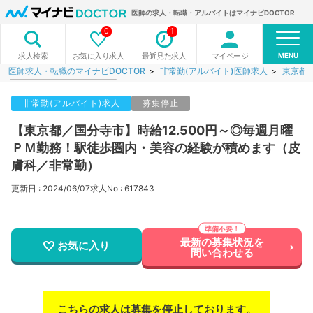
医師の求人・転職・アルバイトはマイナビDOCTOR
0
1
MENU
お気に入り求人
最近見た求人
マイページ
求人検索
医師求人・転職のマイナビDOCTOR
非常勤(アルバイト)医師求人
東京都
非常勤(アルバイト)求人
募集停止
【東京都／国分寺市】時給12.500円～◎毎週月曜
ＰＭ勤務！駅徒歩圏内・美容の経験が積めます（皮
膚科／非常勤）
更新日 : 2024/06/07
求人No : 617843
最新の募集状況を
お気に入り
問い合わせる
こちらの求人は募集を停止しております。