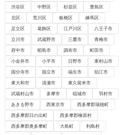
渋谷区
中野区
杉並区
豊島区
北区
荒川区
板橋区
練馬区
足立区
葛飾区
江戸川区
八王子市
立川市
武蔵野市
三鷹市
青梅市
府中市
昭島市
調布市
町田市
小金井市
小平市
日野市
東村山市
国分寺市
国立市
福生市
狛江市
東大和市
清瀬市
東久留米市
武蔵村山市
多摩市
稲城市
羽村市
あきる野市
西東京市
西多摩郡瑞穂町
西多摩郡日の出町
西多摩郡檜原村
西多摩郡奥多摩町
大島町
利島村