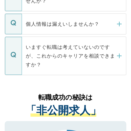
せんか？
下記の理由によって、一般には公開してい
ません。
転職・入職を強要することは一切ありませ
ん。また、仮に応募先から内定をいただい
個人情報は漏えいしませんか？
■応募殺到を避けるため 人気のある医療機
たとしても、ご本人が納得しない限り、内
関を公にしてしまうと、応募が殺到する場
定を承諾する必要はありません。内定先へ
個人情報が漏えいすることはありませんの
合があります。 選考を効率よく行うため
の辞退の連絡はキャリアパートナーが行い
で、ご安心ください。当サイトからの登録
いますぐ転職は考えていないのです
に、医療機関が求める条件に合った人材の
ますので、ご安心ください。
などで収集したご登録者様の個人情報は、
が、これからのキャリアを相談できま
みを人材紹介会社に依頼するケースが増え
ご本人のキャリアアップおよび転職活動の
ています。
すか？
支援を目的に使用いたします。お預かりし
ているすべての個人データはご本人の許可
お気軽にご相談ください。先生専任のキャ
なく、医療機関側に開示したり、第三者に
リアパートナーが将来のご希望などをおう
提供することは一切ありません。また弊社
かがいして、現在の医療機関の状況や紹介
転職成功の秘訣は
は、個人情報の取り扱いについての厳密な
経験をまじえながら、適切なアドバイスを
管理基準を満たした事業者のみに付与され
「非公開求人」
させていただきます。すぐにご転職をされ
る、プライバシーマークを取得済みです。
ない方には、長期的なサポートが可能です
ご登録いただいた個人情報は、SSL（デー
ので、まずはご登録ください。
タ暗号化）によって保護されていますの