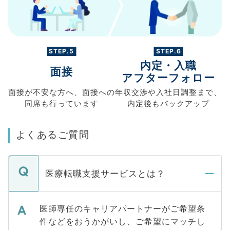
STEP.5
STEP.6
内定・入職
面接
アフターフォロー
面接が不安な方へ、
面接への
年収交渉や
入社日調整まで、
同席も
行っています
内定後もバックアップ
よくあるご質問
医療転職支援サービスとは？
医師専任のキャリアパートナーがご希望条
件などをおうかがいし、ご希望にマッチし