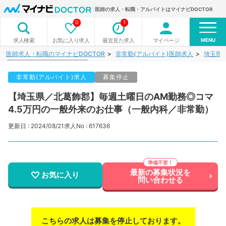
医師の求人・転職・アルバイトはマイナビDOCTOR
0
1
MENU
お気に入り求人
最近見た求人
マイページ
求人検索
医師求人・転職のマイナビDOCTOR
非常勤(アルバイト)医師求人
埼玉県
非常勤(アルバイト)求人
募集停止
【埼玉県／北葛飾郡】毎週土曜日のAM勤務◎コマ
4.5万円の一般外来のお仕事（一般内科／非常勤）
更新日 : 2024/08/21
求人No : 617636
最新の募集状況を
お気に入り
問い合わせる
こちらの求人は募集を停止しております。