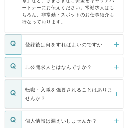
る」など、さまざまなご要望をキャリアパ
ートナーにお伝えください。常勤求人はも
ちろん、非常勤・スポットのお仕事紹介も
行なっております。
登録後は何をすればよいのですか
ご登録いただきましたら、弊社担当者がご
登録内容を確認し、その後メールもしくは
非公開求人とはなんですか？
お電話にて次のステップのご案内をいたし
ます。通常、5営業日以内にはご連絡をせて
マイナビDOCTORで取り扱っている求人の
いただきますので、しばらくお待ちくださ
うち約3割は、Webサイトからご覧いただ
転職・入職を強要されることはありま
い。
けない「非公開求人」です。非公開求人は
せんか？
下記の理由によって、一般には公開してい
ません。
転職・入職を強要することは一切ありませ
ん。また、仮に応募先から内定をいただい
個人情報は漏えいしませんか？
■応募殺到を避けるため 人気のある医療機
たとしても、ご本人が納得しない限り、内