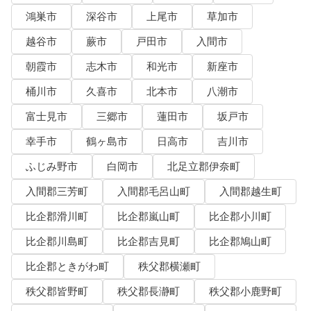
鴻巣市
深谷市
上尾市
草加市
越谷市
蕨市
戸田市
入間市
朝霞市
志木市
和光市
新座市
桶川市
久喜市
北本市
八潮市
富士見市
三郷市
蓮田市
坂戸市
幸手市
鶴ヶ島市
日高市
吉川市
ふじみ野市
白岡市
北足立郡伊奈町
入間郡三芳町
入間郡毛呂山町
入間郡越生町
比企郡滑川町
比企郡嵐山町
比企郡小川町
比企郡川島町
比企郡吉見町
比企郡鳩山町
比企郡ときがわ町
秩父郡横瀬町
秩父郡皆野町
秩父郡長瀞町
秩父郡小鹿野町