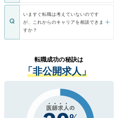
関を公にしてしまうと、応募が殺到する場
定を承諾する必要はありません。内定先へ
個人情報が漏えいすることはありませんの
合があります。 選考を効率よく行うため
の辞退の連絡はキャリアパートナーが行い
で、ご安心ください。当サイトからの登録
いますぐ転職は考えていないのです
に、医療機関が求める条件に合った人材の
ますので、ご安心ください。
などで収集したご登録者様の個人情報は、
が、これからのキャリアを相談できま
みを人材紹介会社に依頼するケースが増え
ご本人のキャリアアップおよび転職活動の
ています。
すか？
支援を目的に使用いたします。お預かりし
ているすべての個人データはご本人の許可
お気軽にご相談ください。先生専任のキャ
なく、医療機関側に開示したり、第三者に
リアパートナーが将来のご希望などをおう
提供することは一切ありません。また弊社
かがいして、現在の医療機関の状況や紹介
転職成功の秘訣は
は、個人情報の取り扱いについての厳密な
経験をまじえながら、適切なアドバイスを
管理基準を満たした事業者のみに付与され
「非公開求人」
させていただきます。すぐにご転職をされ
る、プライバシーマークを取得済みです。
ない方には、長期的なサポートが可能です
ご登録いただいた個人情報は、SSL（デー
ので、まずはご登録ください。
タ暗号化）によって保護されていますの
で、機密保持に関してもご安心ください。