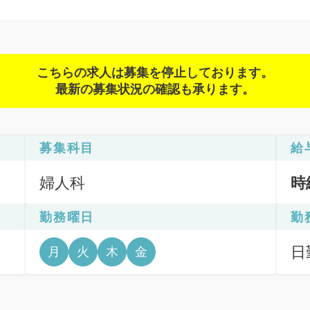
こちらの求人は募集を停止しております。
最新の募集状況の確認も承ります。
募集科目
給
婦人科
時
勤務曜日
勤
日
月
火
木
金