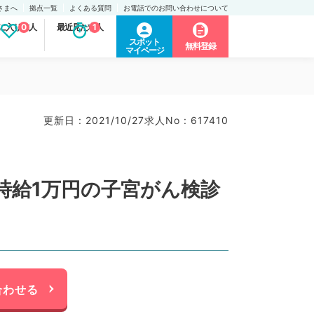
さまへ
拠点一覧
よくある質問
お電話でのお問い合わせについて
に入り求人
0
最近見た求人
1
スポット
無料登録
マイページ
更新日 : 2021/10/27
求人No : 617410
時給1万円の子宮がん検診
合わせる