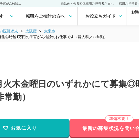
【大阪府／大東市】毎週月火木金曜日のいずれかにて募集◎時給1万円の子宮がん検診のお仕事です（婦人科／非常勤）非常勤(アルバイト)の求人｜医師の求人・転職・アルバイトは【マイナビDOCTOR】
自治体・公共団体採用ご担当者さまへ
採用ご担当者
お気
す
転職をご検討の方へ
お役立ちガイド
ト)医師求人
大阪府
大東市
募集◎時給1万円の子宮がん検診のお仕事です（婦人科／非常勤）
月火木金曜日のいずれかにて募集◎
非常勤）
お気に入り
最新の募集状況を問い