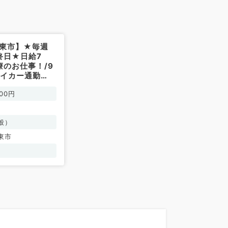
大東市】★毎週
終日★日給7
療のお仕事！/9
マイカー通勤
/非常勤）
00円
般）
東市