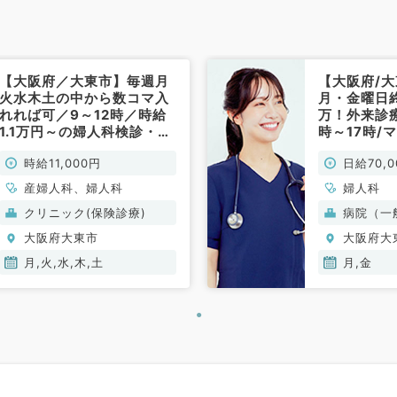
【大阪府／大東市】毎週月
【大阪府/
火水木土の中から数コマ入
月・金曜日
れれば可／9～12時／時給
万！外来診
1.1万円～の婦人科検診・外
時～17時/
来のお仕事です（婦人科／
◎（婦人科
時給11,000円
日給70,0
非常勤）
産婦人科、婦人科
婦人科
クリニック(保険診療)
病院（一
大阪府大東市
大阪府大
月,火,水,木,土
月,金