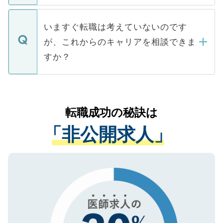
関を公にしてしまうと、応募が殺到する場
定を承諾する必要はありません。内定先へ
個人情報が漏えいすることはありませんの
合があります。 選考を効率よく行うため
の辞退の連絡はキャリアパートナーが行い
で、ご安心ください。当サイトからの登録
いますぐ転職は考えていないのです
に、医療機関が求める条件に合った人材の
ますので、ご安心ください。
などで収集したご登録者様の個人情報は、
が、これからのキャリアを相談できま
みを人材紹介会社に依頼するケースが増え
ご本人のキャリアアップおよび転職活動の
ています。
すか？
支援を目的に使用いたします。お預かりし
ているすべての個人データはご本人の許可
お気軽にご相談ください。先生専任のキャ
なく、医療機関側に開示したり、第三者に
リアパートナーが将来のご希望などをおう
提供することは一切ありません。また弊社
かがいして、現在の医療機関の状況や紹介
転職成功の秘訣は
は、個人情報の取り扱いについての厳密な
経験をまじえながら、適切なアドバイスを
管理基準を満たした事業者のみに付与され
「非公開求人」
させていただきます。すぐにご転職をされ
る、プライバシーマークを取得済みです。
ない方には、長期的なサポートが可能です
ご登録いただいた個人情報は、SSL（デー
ので、まずはご登録ください。
タ暗号化）によって保護されていますの
で、機密保持に関してもご安心ください。