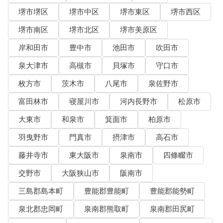
堺市堺区
堺市中区
堺市東区
堺市西区
堺市南区
堺市北区
堺市美原区
岸和田市
豊中市
池田市
吹田市
泉大津市
高槻市
貝塚市
守口市
枚方市
茨木市
八尾市
泉佐野市
富田林市
寝屋川市
河内長野市
松原市
大東市
和泉市
箕面市
柏原市
羽曳野市
門真市
摂津市
高石市
藤井寺市
東大阪市
泉南市
四條畷市
交野市
大阪狭山市
阪南市
三島郡島本町
豊能郡豊能町
豊能郡能勢町
泉北郡忠岡町
泉南郡熊取町
泉南郡田尻町