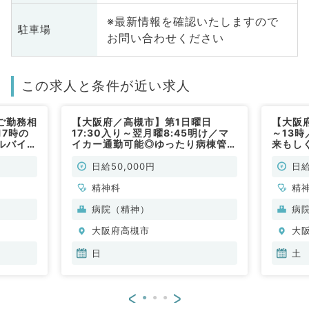
※最新情報を確認いたしますので
駐車場
お問い合わせください
この求人と条件が近い求人
ご勤務相
【大阪府／高槻市】第1日曜日
【大阪
17時の
17:30入り～翌月曜8:45明け／マ
～13時
ルバイト
イカー通勤可能◎ゆったり病棟管理
来もし
（精神科
のお仕事です（精神科／非常勤）
（精神
日給50,000円
日給
精神科
精
病院（精神）
病
大阪府高槻市
大
日
土
<
>