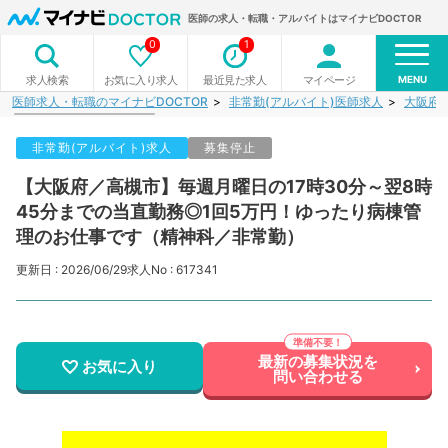
医師の求人・転職・アルバイトはマイナビDOCTOR
0
1
MENU
お気に入り求人
最近見た求人
マイページ
求人検索
医師求人・転職のマイナビDOCTOR
非常勤(アルバイト)医師求人
大阪府
非常勤(アルバイト)求人
募集停止
【大阪府／高槻市】毎週月曜日の17時30分～翌8時
45分までの当直勤務◎1回5万円！ゆったり病棟管
理のお仕事です（精神科／非常勤）
更新日 : 2026/06/29
求人No : 617341
最新の募集状況を
お気に入り
問い合わせる