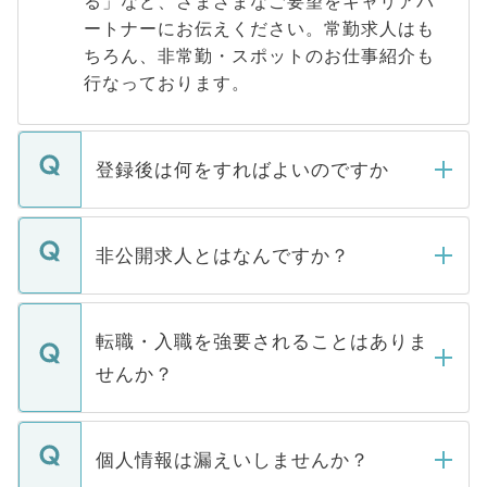
る」など、さまざまなご要望をキャリアパ
ートナーにお伝えください。常勤求人はも
ちろん、非常勤・スポットのお仕事紹介も
行なっております。
登録後は何をすればよいのですか
ご登録いただきましたら、弊社担当者がご
登録内容を確認し、その後メールもしくは
非公開求人とはなんですか？
お電話にて次のステップのご案内をいたし
ます。通常、5営業日以内にはご連絡をせて
マイナビDOCTORで取り扱っている求人の
いただきますので、しばらくお待ちくださ
うち約3割は、Webサイトからご覧いただ
転職・入職を強要されることはありま
い。
けない「非公開求人」です。非公開求人は
せんか？
下記の理由によって、一般には公開してい
ません。
転職・入職を強要することは一切ありませ
ん。また、仮に応募先から内定をいただい
個人情報は漏えいしませんか？
■応募殺到を避けるため 人気のある医療機
たとしても、ご本人が納得しない限り、内