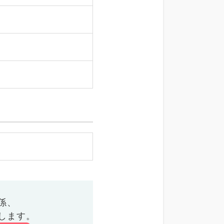
係、
します。