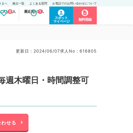
さまへ
拠点一覧
よくある質問
お電話でのお問い合わせについて
に入り求人
0
最近見た求人
1
スポット
無料登録
マイページ
更新日 : 2024/06/07
求人No : 616805
◎毎週木曜日・時間調整可
合わせる