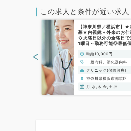
この求人と条件が近い求人
／横浜市】コマ
【神奈川県／横浜市】★
来バイト・月曜
募★内視鏡＋外来のお仕
イカー通勤可能
◇火曜日以外の全曜日で
／非常勤）
1曜日～勤務可能◎最低
時給1万円・歩合制～（
<
00円
時給10,000円
器内科・消化器外科／非
勤）
、循環器内科、呼
一般内科、消化器内科
、消化器内科、内
般）
クリニック(保険診療)
謝内科、腎臓内
横浜市都筑区
神奈川県横浜市都筑区
内科
月,水,木,金,土,日