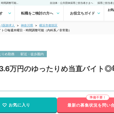
【神奈川県／横浜市】1回3.6万円のゆったりめ当直バイト◎毎週木曜日・時間調整可能（内科系／非常勤）非常勤(アルバイト)の求人｜医師の求人・転職・アルバイトは【マイナビDOCTOR】
自治体・公共団体採用ご担当者さまへ
採用ご担当者
お気
す
転職をご検討の方へ
お役立ちガイド
ト)医師求人
神奈川県
横浜市都筑区
バイト◎毎週木曜日・時間調整可能（内科系／非常勤）
たりめ勤務
駅近・徒歩圏内
3.6万円のゆったりめ当直バイト
お気に入り
最新の募集状況を問い