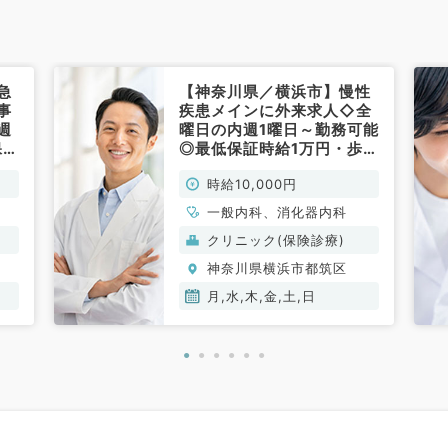
急
【神奈川県／横浜市】慢性
事
疾患メインに外来求人◇全
週
曜日の内週1曜日～勤務可能
保証
◎最低保証時給1万円・歩合
消化
制～／相談体制も整ってお
時給10,000円
常
ります（内科系外科系／非
常勤）
一般内科、消化器内科
クリニック(保険診療)
神奈川県横浜市都筑区
月,水,木,金,土,日