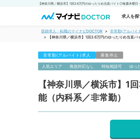
求人を探
医師求人・転職のマイナビDOCTOR
非常勤(アルバイ
【神奈川県／横浜市】1回3.6万円のゆったりめ当直
非常勤(アルバイト)求人
募集停止
人気エリア
救急対応なし
時短相談可
ゆっ
【神奈川県／横浜市】1回
能（内科系／非常勤）