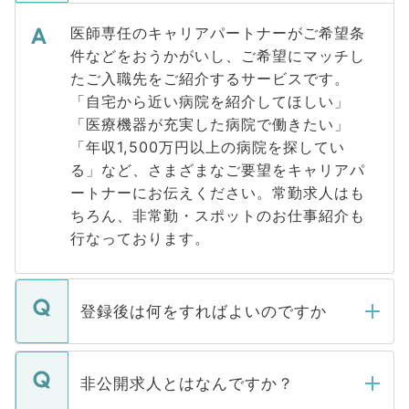
医師専任のキャリアパートナーがご希望条
件などをおうかがいし、ご希望にマッチし
たご入職先をご紹介するサービスです。
「自宅から近い病院を紹介してほしい」
「医療機器が充実した病院で働きたい」
「年収1,500万円以上の病院を探してい
る」など、さまざまなご要望をキャリアパ
ートナーにお伝えください。常勤求人はも
ちろん、非常勤・スポットのお仕事紹介も
行なっております。
登録後は何をすればよいのですか
ご登録いただきましたら、弊社担当者がご
登録内容を確認し、その後メールもしくは
非公開求人とはなんですか？
お電話にて次のステップのご案内をいたし