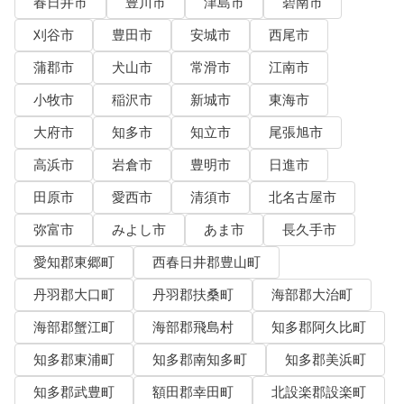
春日井市
豊川市
津島市
碧南市
刈谷市
豊田市
安城市
西尾市
蒲郡市
犬山市
常滑市
江南市
小牧市
稲沢市
新城市
東海市
大府市
知多市
知立市
尾張旭市
高浜市
岩倉市
豊明市
日進市
田原市
愛西市
清須市
北名古屋市
弥富市
みよし市
あま市
長久手市
愛知郡東郷町
西春日井郡豊山町
丹羽郡大口町
丹羽郡扶桑町
海部郡大治町
海部郡蟹江町
海部郡飛島村
知多郡阿久比町
知多郡東浦町
知多郡南知多町
知多郡美浜町
知多郡武豊町
額田郡幸田町
北設楽郡設楽町