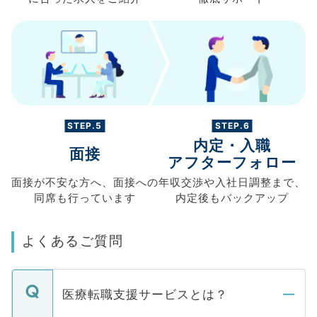
STEP.5
STEP.6
内定・入職
面接
アフターフォロー
面接が不安な方へ、
面接への
年収交渉や
入社日調整まで、
同席も
行っています
内定後もバックアップ
よくあるご質問
医療転職支援サービスとは？