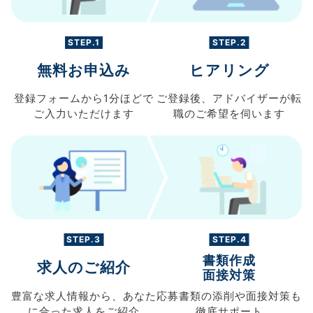
STEP.1
STEP.2
無料お申込み
ヒアリング
登録フォームから
1分ほどで
ご登録後、
アドバイザーが転
ご入力
いただけます
職の
ご希望を伺います
STEP.3
STEP.4
書類作成
求人のご紹介
面接対策
豊富な求人情報から、
あなた
応募書類の
添削や面接対策も
に合った求人を
ご紹介
徹底サポート