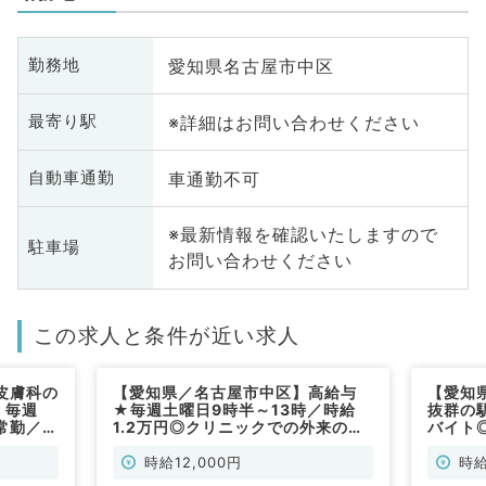
愛知県名古屋市中区
勤務地
※詳細はお問い合わせください
最寄り駅
車通勤不可
自動車通勤
※最新情報を確認いたしますので
駐車場
お問い合わせください
この求人と条件が近い求人
皮膚科の
【愛知県／名古屋市中区】高給与
【愛知
！毎週
★毎週土曜日9時半～13時／時給
抜群の
常勤／皮
1.2万円◎クリニックでの外来のお
バイト
仕事◆（皮膚科／非常勤）
◎（形
時給12,000円
時給