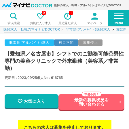
医師の求人・転職・アルバイトはマイナビDOCTOR
0
1
MENU
お気に入り求人
最近見た求人
マイページ
求人検索
医師求人・転職のマイナビDOCTOR
非常勤(アルバイト)医師求人
愛知県
非常勤(アルバイト)求人
科目不問
募集停止
【愛知県／名古屋市】シフトでのご勤務可能◎男性
専門の美容クリニックで外来勤務（美容系／非常
勤）
更新日 : 2023/09/25
求人No : 616765
最新の募集状況を
お気に入り
問い合わせる
こちらの求人は募集を停止しております。