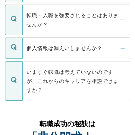
ます。通常、5営業日以内にはご連絡をせて
マイナビDOCTORで取り扱っている求人の
いただきますので、しばらくお待ちくださ
うち約3割は、Webサイトからご覧いただ
転職・入職を強要されることはありま
い。
けない「非公開求人」です。非公開求人は
せんか？
下記の理由によって、一般には公開してい
ません。
転職・入職を強要することは一切ありませ
ん。また、仮に応募先から内定をいただい
個人情報は漏えいしませんか？
■応募殺到を避けるため 人気のある医療機
たとしても、ご本人が納得しない限り、内
関を公にしてしまうと、応募が殺到する場
定を承諾する必要はありません。内定先へ
個人情報が漏えいすることはありませんの
合があります。 選考を効率よく行うため
の辞退の連絡はキャリアパートナーが行い
で、ご安心ください。当サイトからの登録
いますぐ転職は考えていないのです
に、医療機関が求める条件に合った人材の
ますので、ご安心ください。
などで収集したご登録者様の個人情報は、
が、これからのキャリアを相談できま
みを人材紹介会社に依頼するケースが増え
ご本人のキャリアアップおよび転職活動の
ています。
すか？
支援を目的に使用いたします。お預かりし
ているすべての個人データはご本人の許可
お気軽にご相談ください。先生専任のキャ
なく、医療機関側に開示したり、第三者に
リアパートナーが将来のご希望などをおう
提供することは一切ありません。また弊社
かがいして、現在の医療機関の状況や紹介
転職成功の秘訣は
は、個人情報の取り扱いについての厳密な
経験をまじえながら、適切なアドバイスを
管理基準を満たした事業者のみに付与され