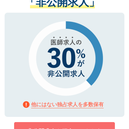
「非公開求人」
させていただきます。すぐにご転職をされ
る、プライバシーマークを取得済みです。
ない方には、長期的なサポートが可能です
ご登録いただいた個人情報は、SSL（デー
ので、まずはご登録ください。
タ暗号化）によって保護されていますの
で、機密保持に関してもご安心ください。
他にはない独占求人を多数保有