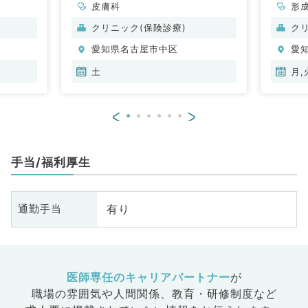
皮膚科
形
クリニック(保険診療)
ク
愛知県名古屋市中区
愛
土
月,
<
>
手当/福利厚生
有り
通勤手当
医師専任のキャリアパートナー
が
職場の雰囲気や人間関係、
教育・研修制度など