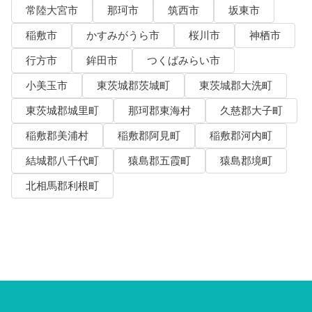
常陸大宮市
那珂市
筑西市
坂東市
稲敷市
かすみがうら市
桜川市
神栖市
行方市
鉾田市
つくばみらい市
小美玉市
東茨城郡茨城町
東茨城郡大洗町
東茨城郡城里町
那珂郡東海村
久慈郡大子町
稲敷郡美浦村
稲敷郡阿見町
稲敷郡河内町
結城郡八千代町
猿島郡五霞町
猿島郡境町
北相馬郡利根町