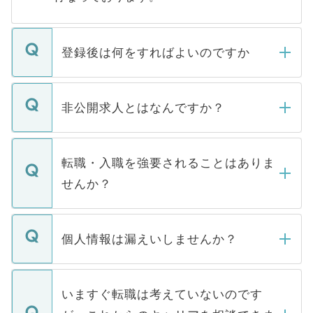
登録後は何をすればよいのですか
ご登録いただきましたら、弊社担当者がご
登録内容を確認し、その後メールもしくは
非公開求人とはなんですか？
お電話にて次のステップのご案内をいたし
ます。通常、5営業日以内にはご連絡をせて
マイナビDOCTORで取り扱っている求人の
いただきますので、しばらくお待ちくださ
うち約3割は、Webサイトからご覧いただ
転職・入職を強要されることはありま
い。
けない「非公開求人」です。非公開求人は
せんか？
下記の理由によって、一般には公開してい
ません。
転職・入職を強要することは一切ありませ
ん。また、仮に応募先から内定をいただい
個人情報は漏えいしませんか？
■応募殺到を避けるため 人気のある医療機
たとしても、ご本人が納得しない限り、内
関を公にしてしまうと、応募が殺到する場
定を承諾する必要はありません。内定先へ
個人情報が漏えいすることはありませんの
合があります。 選考を効率よく行うため
の辞退の連絡はキャリアパートナーが行い
で、ご安心ください。当サイトからの登録
いますぐ転職は考えていないのです
に、医療機関が求める条件に合った人材の
ますので、ご安心ください。
などで収集したご登録者様の個人情報は、