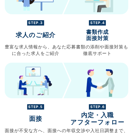
STEP.3
STEP.4
書類作成
求人のご紹介
面接対策
豊富な求人情報から、
あなた
応募書類の
添削や面接対策も
に合った求人を
ご紹介
徹底サポート
STEP.5
STEP.6
内定・入職
面接
アフターフォロー
面接が不安な方へ、
面接への
年収交渉や
入社日調整まで、