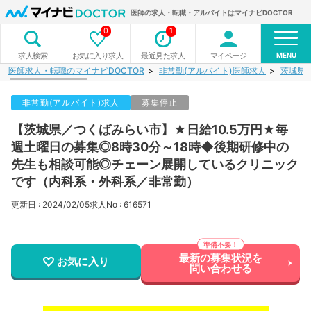
医師の求人・転職・アルバイトはマイナビDOCTOR
0
1
MENU
お気に入り求人
最近見た求人
マイページ
求人検索
医師求人・転職のマイナビDOCTOR
非常勤(アルバイト)医師求人
茨城県
非常勤(アルバイト)求人
募集停止
【茨城県／つくばみらい市】★日給10.5万円★毎
週土曜日の募集◎8時30分～18時◆後期研修中の
先生も相談可能◎チェーン展開しているクリニック
です（内科系・外科系／非常勤）
更新日 : 2024/02/05
求人No : 616571
最新の募集状況を
お気に入り
問い合わせる