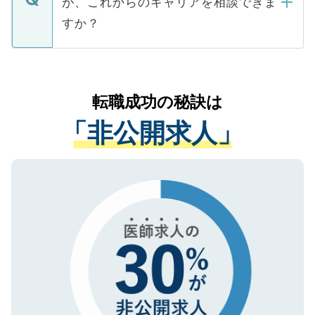
が、これからのキャリアを相談できま
みを人材紹介会社に依頼するケースが増え
ご本人のキャリアアップおよび転職活動の
ています。
すか？
支援を目的に使用いたします。お預かりし
ているすべての個人データはご本人の許可
お気軽にご相談ください。先生専任のキャ
なく、医療機関側に開示したり、第三者に
リアパートナーが将来のご希望などをおう
提供することは一切ありません。また弊社
かがいして、現在の医療機関の状況や紹介
転職成功の秘訣は
は、個人情報の取り扱いについての厳密な
経験をまじえながら、適切なアドバイスを
管理基準を満たした事業者のみに付与され
「非公開求人」
させていただきます。すぐにご転職をされ
る、プライバシーマークを取得済みです。
ない方には、長期的なサポートが可能です
ご登録いただいた個人情報は、SSL（デー
ので、まずはご登録ください。
タ暗号化）によって保護されていますの
で、機密保持に関してもご安心ください。