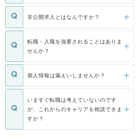
ご登録いただきましたら、弊社担当者がご
登録内容を確認し、その後メールもしくは
非公開求人とはなんですか？
お電話にて次のステップのご案内をいたし
ます。通常、5営業日以内にはご連絡をせて
マイナビDOCTORで取り扱っている求人の
いただきますので、しばらくお待ちくださ
うち約3割は、Webサイトからご覧いただ
転職・入職を強要されることはありま
い。
けない「非公開求人」です。非公開求人は
せんか？
下記の理由によって、一般には公開してい
ません。
転職・入職を強要することは一切ありませ
ん。また、仮に応募先から内定をいただい
個人情報は漏えいしませんか？
■応募殺到を避けるため 人気のある医療機
たとしても、ご本人が納得しない限り、内
関を公にしてしまうと、応募が殺到する場
定を承諾する必要はありません。内定先へ
個人情報が漏えいすることはありませんの
合があります。 選考を効率よく行うため
の辞退の連絡はキャリアパートナーが行い
で、ご安心ください。当サイトからの登録
いますぐ転職は考えていないのです
に、医療機関が求める条件に合った人材の
ますので、ご安心ください。
などで収集したご登録者様の個人情報は、
が、これからのキャリアを相談できま
みを人材紹介会社に依頼するケースが増え
ご本人のキャリアアップおよび転職活動の
ています。
すか？
支援を目的に使用いたします。お預かりし
ているすべての個人データはご本人の許可
お気軽にご相談ください。先生専任のキャ
なく、医療機関側に開示したり、第三者に