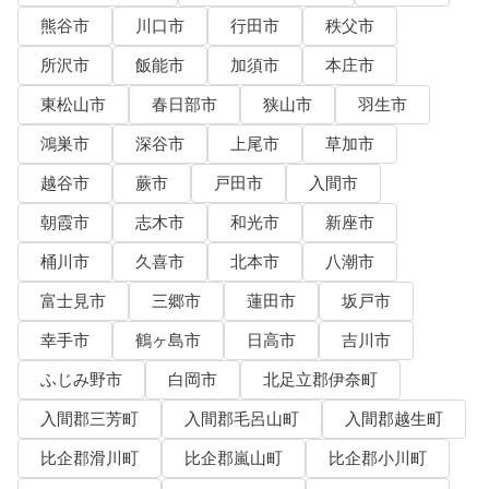
熊谷市
川口市
行田市
秩父市
所沢市
飯能市
加須市
本庄市
東松山市
春日部市
狭山市
羽生市
鴻巣市
深谷市
上尾市
草加市
越谷市
蕨市
戸田市
入間市
朝霞市
志木市
和光市
新座市
桶川市
久喜市
北本市
八潮市
富士見市
三郷市
蓮田市
坂戸市
幸手市
鶴ヶ島市
日高市
吉川市
ふじみ野市
白岡市
北足立郡伊奈町
入間郡三芳町
入間郡毛呂山町
入間郡越生町
比企郡滑川町
比企郡嵐山町
比企郡小川町