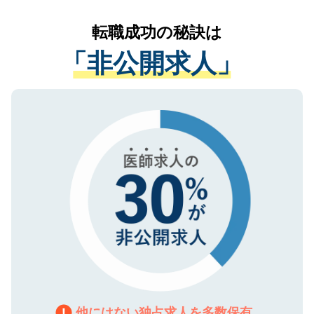
リアパートナーが将来のご希望などをおう
提供することは一切ありません。また弊社
かがいして、現在の医療機関の状況や紹介
転職成功の秘訣は
は、個人情報の取り扱いについての厳密な
経験をまじえながら、適切なアドバイスを
管理基準を満たした事業者のみに付与され
「非公開求人」
させていただきます。すぐにご転職をされ
る、プライバシーマークを取得済みです。
ない方には、長期的なサポートが可能です
ご登録いただいた個人情報は、SSL（デー
ので、まずはご登録ください。
タ暗号化）によって保護されていますの
で、機密保持に関してもご安心ください。
他にはない独占求人を多数保有