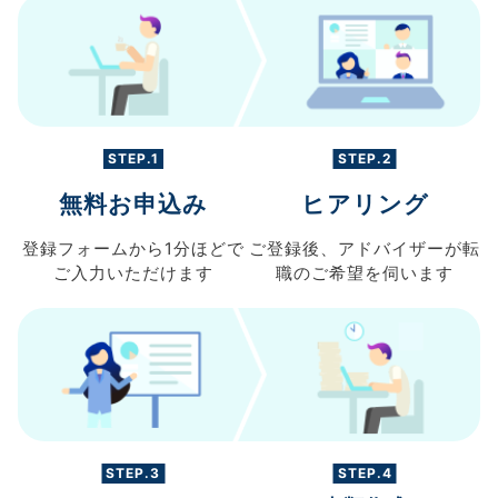
STEP.1
STEP.2
無料お申込み
ヒアリング
登録フォームから
1分ほどで
ご登録後、
アドバイザーが転
ご入力
いただけます
職の
ご希望を伺います
STEP.3
STEP.4