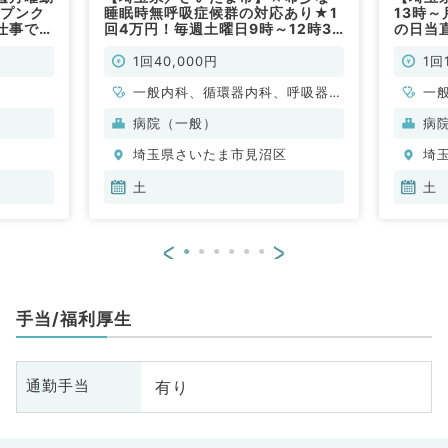
ープンク
睡眠時無呼吸症候群の対応あり★1
13時～
仕事で
回4万円！毎週土曜日9時～12時30
の日当
までの勤務となります！後期研修医
非常勤
の先生ご相談可能(内科系／非常勤)
1回40,000円
1回
一般内科、循環器内科、呼吸器内
一
科、消化器内科
病院（一般）
病
埼玉県さいたま市見沼区
埼
土
土
<
>
手当/福利厚生
有り
通勤手当