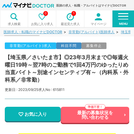
医師の求人・転職・アルバイトはマイナビDOCTOR
0
1
MENU
お気に入り求人
最近見た求人
マイページ
求人検索
医師求人・転職のマイナビDOCTOR
非常勤(アルバイト)医師求人
埼玉県
非常勤(アルバイト)求人
科目不問
募集停止
【埼玉県／さいたま市】◎23年3月末まで◎毎週火
曜日19時～翌7時のご勤務で1回4万円のゆったりめ
当直バイト～別途インセンティブ有～（内科系・外
科系／非常勤）
更新日 : 2023/09/25
求人No : 615811
最新の募集状況を
お気に入り
問い合わせる