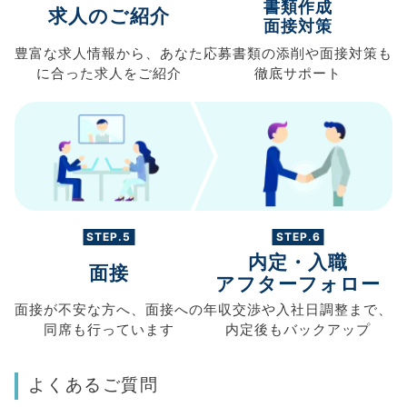
書類作成
求人のご紹介
面接対策
豊富な求人情報から、
あなた
応募書類の
添削や面接対策も
に合った求人を
ご紹介
徹底サポート
STEP.5
STEP.6
内定・入職
面接
アフターフォロー
面接が不安な方へ、
面接への
年収交渉や
入社日調整まで、
同席も
行っています
内定後もバックアップ
よくあるご質問