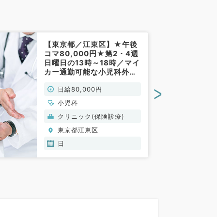
【東京都／江東区】★午後
コマ80,000円★第2・4週
日曜日の13時～18時／マイ
カー通勤可能な小児科外来
です！（小児科／非常勤）
>
日給80,000円
小児科
クリニック(保険診療)
東京都江東区
日