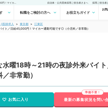
【東京都／江東区】希少な水曜18時～21時の夜診外来バイト／日給45,000円！マイカー通勤可能です◎（小児科／非常勤）非常勤(アルバイト)の求人｜医師の求人・転職・アルバイトは【マイナビDOCTOR】
自治体・公共団体採用ご担当者さまへ
採用ご担当者
お気
す
転職をご検討の方へ
お役立ちガイド
ト)医師求人
東京都
江東区
バイト／日給45,000円！マイカー通勤可能です◎（小児科／非常勤）
水曜18時～21時の夜診外来バイト／
科／非常勤）
お気に入り
最新の募集状況を問い