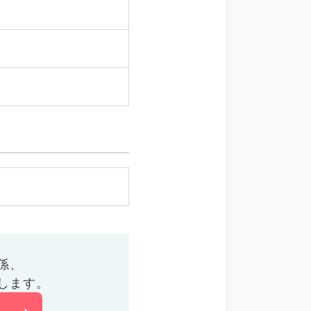
係、
します。