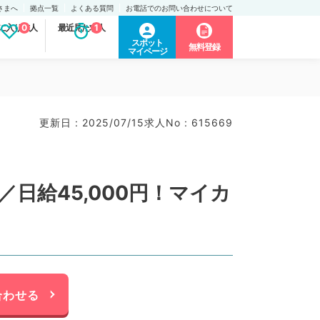
さまへ
拠点一覧
よくある質問
お電話でのお問い合わせについて
に入り求人
0
最近見た求人
1
スポット
無料登録
マイページ
更新日 : 2025/07/15
求人No : 615669
日給45,000円！マイカ
合わせる