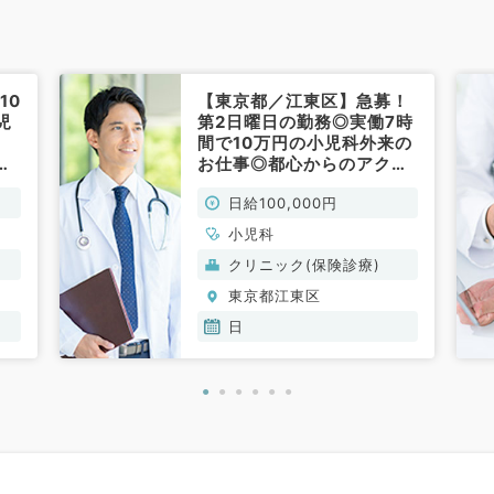
10
【東京都／江東区】急募！
児
第2日曜日の勤務◎実働7時
間で10万円の小児科外来の
小
お仕事◎都心からのアクセ
か
ス（小児科／非常勤）
日給100,000円
非
小児科
クリニック(保険診療)
東京都江東区
日