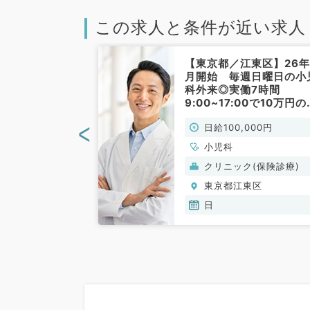
この求人と条件が近い求人
江東区】車通勤
【東京都／江東区】26年
第4日曜日勤務
月開始 毎週日曜日の小
時☆日給
科外来◎実働7時間
円／一般外来のお
9:00~17:00で10万円の
小児科／非常
児科外来のお仕事◎都心
<
000円
日給100,000円
らのアクセス（小児科／
常勤）
小児科
(保険診療)
クリニック(保険診療)
東区
東京都江東区
日