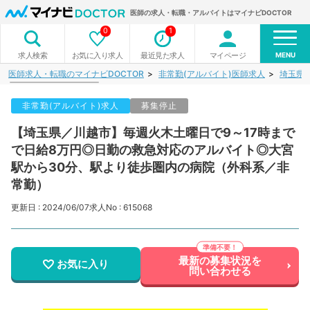
医師の求人・転職・アルバイトはマイナビDOCTOR
0
1
MENU
お気に入り求人
最近見た求人
マイページ
求人検索
医師求人・転職のマイナビDOCTOR
非常勤(アルバイト)医師求人
埼玉県
非常勤(アルバイト)求人
募集停止
【埼玉県／川越市】毎週火木土曜日で9～17時まで
で日給8万円◎日勤の救急対応のアルバイト◎大宮
駅から30分、駅より徒歩圏内の病院（外科系／非
常勤）
更新日 : 2024/06/07
求人No : 615068
最新の募集状況を
お気に入り
問い合わせる