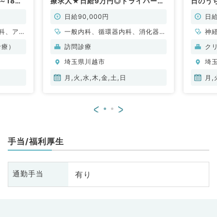
～18時
療求人★日給9万円◎ドライバー・
日のうち
～応相
看護師同行あり◆（内科系・外科
30分
系／非常勤）
談（美
日給90,000円
日給
科、アレ
一般内科、循環器内科、消化器内
神
小児科、
科、外科系全般、一般外科、消化
ル
診療）
訪問診療
ク
容外科、
器外科
整
埼玉県川越市
埼
、心臓血
脳
科、泌尿
管
月,火,水,木,金,土,日
月,
婦人科、
器
食道科、
眼
<
>
ション
放
ニック、
科
、一般内
人
手当/福利厚生
内科、消
科
内科、腎
化
内科、外
臓
有り
通勤手当
化器外
科
科、美容
科
ク、救急
皮
礎医学
科