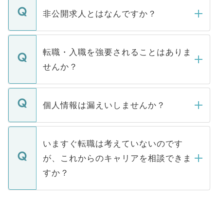
登録内容を確認し、その後メールもしくは
非公開求人とはなんですか？
お電話にて次のステップのご案内をいたし
ます。通常、5営業日以内にはご連絡をせて
マイナビDOCTORで取り扱っている求人の
いただきますので、しばらくお待ちくださ
うち約3割は、Webサイトからご覧いただ
転職・入職を強要されることはありま
い。
けない「非公開求人」です。非公開求人は
せんか？
下記の理由によって、一般には公開してい
ません。
転職・入職を強要することは一切ありませ
ん。また、仮に応募先から内定をいただい
個人情報は漏えいしませんか？
■応募殺到を避けるため 人気のある医療機
たとしても、ご本人が納得しない限り、内
関を公にしてしまうと、応募が殺到する場
定を承諾する必要はありません。内定先へ
個人情報が漏えいすることはありませんの
合があります。 選考を効率よく行うため
の辞退の連絡はキャリアパートナーが行い
で、ご安心ください。当サイトからの登録
いますぐ転職は考えていないのです
に、医療機関が求める条件に合った人材の
ますので、ご安心ください。
などで収集したご登録者様の個人情報は、
が、これからのキャリアを相談できま
みを人材紹介会社に依頼するケースが増え
ご本人のキャリアアップおよび転職活動の
ています。
すか？
支援を目的に使用いたします。お預かりし
ているすべての個人データはご本人の許可
お気軽にご相談ください。先生専任のキャ
なく、医療機関側に開示したり、第三者に
リアパートナーが将来のご希望などをおう
提供することは一切ありません。また弊社