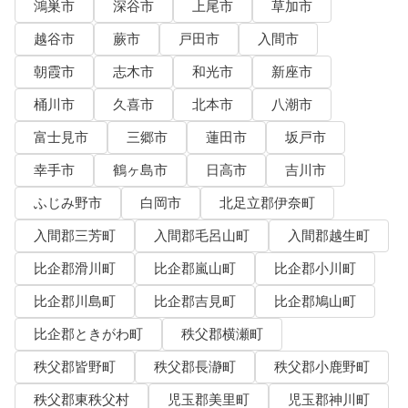
鴻巣市
深谷市
上尾市
草加市
越谷市
蕨市
戸田市
入間市
朝霞市
志木市
和光市
新座市
桶川市
久喜市
北本市
八潮市
富士見市
三郷市
蓮田市
坂戸市
幸手市
鶴ヶ島市
日高市
吉川市
ふじみ野市
白岡市
北足立郡伊奈町
入間郡三芳町
入間郡毛呂山町
入間郡越生町
比企郡滑川町
比企郡嵐山町
比企郡小川町
比企郡川島町
比企郡吉見町
比企郡鳩山町
比企郡ときがわ町
秩父郡横瀬町
秩父郡皆野町
秩父郡長瀞町
秩父郡小鹿野町
秩父郡東秩父村
児玉郡美里町
児玉郡神川町