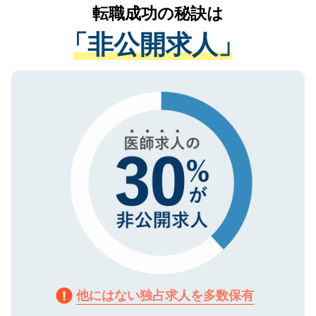
かがいして、現在の医療機関の状況や紹介
転職成功の秘訣は
は、個人情報の取り扱いについての厳密な
経験をまじえながら、適切なアドバイスを
管理基準を満たした事業者のみに付与され
「非公開求人」
させていただきます。すぐにご転職をされ
る、プライバシーマークを取得済みです。
ない方には、長期的なサポートが可能です
ご登録いただいた個人情報は、SSL（デー
ので、まずはご登録ください。
タ暗号化）によって保護されていますの
で、機密保持に関してもご安心ください。
他にはない独占求人を多数保有