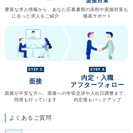
面接対策
豊富な求人情報から、
あなた
応募書類の
添削や面接対策も
に合った求人を
ご紹介
徹底サポート
STEP.5
STEP.6
内定・入職
面接
アフターフォロー
面接が不安な方へ、
面接への
年収交渉や
入社日調整まで、
同席も
行っています
内定後もバックアップ
よくあるご質問