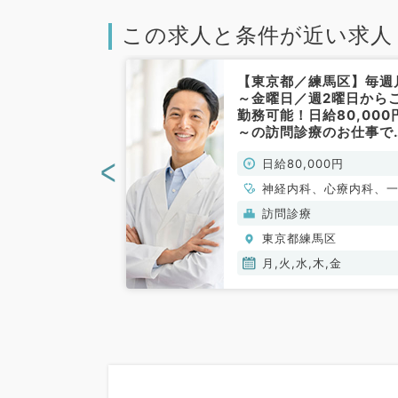
この求人と条件が近い求人
馬区】2022
【東京都／練馬区】毎週
可★時短勤務相
～金曜日／週2曜日から
保育施設有り★
勤務可能！日給80,000
勤務出来る先生
～の訪問診療のお仕事で
～18時、時給1
（一般内科／非常勤）
<
00円
日給80,000円
化器内科・消化
常勤）
科、消化器外科
神経内科、心療内科、
内科、循環器内科、呼
(保険診療)
訪問診療
内科、消化器内科、内
馬区
東京都練馬区
泌・代謝内科、腎臓内
老年内科、膠原病科
月,火,水,木,金