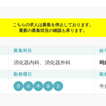
こちらの求人は募集を停止しております。
最新の募集状況の確認も承ります。
募集科目
給
消化器内科、消化器外科
時
勤務曜日
勤
午前
月
火
木
金
土