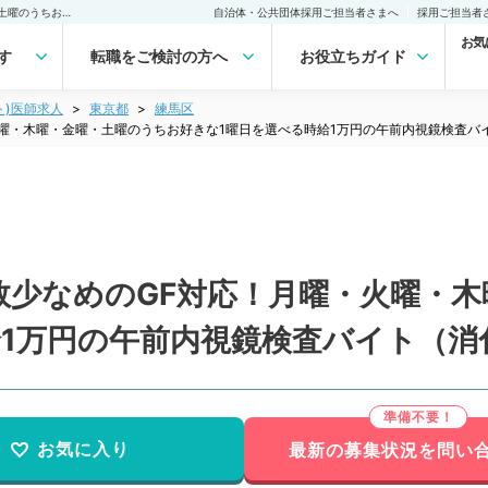
【東京都／清瀬市】対応数少なめのGF対応！月曜・火曜・木曜・金曜・土曜のうちお好きな1曜日を選べる時給1万円の午前内視鏡検査バイト（消化器内科／非常勤）非常勤(アルバイト)の求人｜医師の求人・転職・アルバイトは【マイナビDOCTOR】
自治体・公共団体採用ご担当者さまへ
採用ご担当者
お気
す
転職をご検討の方へ
お役立ちガイド
ト)医師求人
東京都
練馬区
曜・木曜・金曜・土曜のうちお好きな1曜日を選べる時給1万円の午前内視鏡検査バ
数少なめのGF対応！月曜・火曜・
給1万円の午前内視鏡検査バイト（消
お気に入り
最新の募集状況を問い