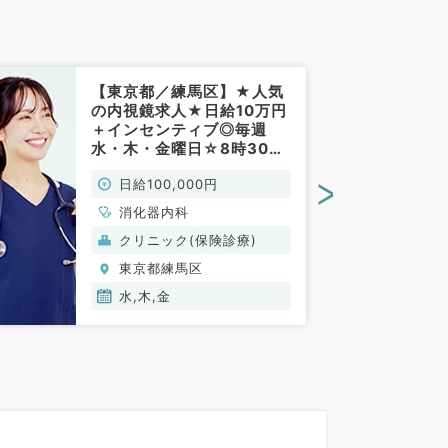
【東京都／練馬区】★人気
の内視鏡求人★日給10万円
＋インセンティブ◎毎週
水・木・金曜日☆8時30分
～17時30分のご勤務！イン
>
日給100,000円
センティブあり◎（消化器
内科／非常勤）
消化器内科
クリニック(保険診療)
東京都練馬区
水,木,金