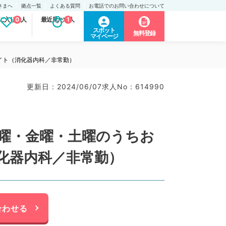
さまへ
拠点一覧
よくある質問
お電話でのお問い合わせについて
に入り求人
0
最近見た求人
1
スポット
無料登録
マイページ
イト（消化器内科／非常勤）
更新日 : 2024/06/07
求人No : 614990
木曜・金曜・土曜のうちお
化器内科／非常勤）
合わせる