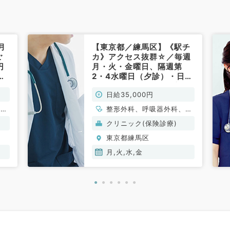
月
【東京都／練馬区】《駅チ
ご
カ》アクセス抜群☆／毎週
円
月・火・金曜日、隔週第
す
2・4水曜日（夕診）・日給
35,000円～／外来、専門
日給35,000円
外来、往診対応、発熱外来
など（一般内科・消化器内
一般
整形外科、呼吸器外科、一
科・整形外科・循環器科内
吸器
般内科、循環器内科、呼吸
クリニック(保険診療)
科・呼吸器科（内科・外
分
器内科、消化器内科、血液
科）・血液内科／非常勤）
東京都練馬区
科、
内科
月,火,水,金