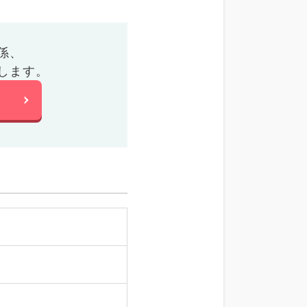
係、
します。