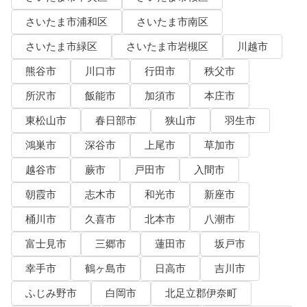
さいたま市浦和区
さいたま市南区
さいたま市緑区
さいたま市岩槻区
川越市
熊谷市
川口市
行田市
秩父市
所沢市
飯能市
加須市
本庄市
東松山市
春日部市
狭山市
羽生市
鴻巣市
深谷市
上尾市
草加市
越谷市
蕨市
戸田市
入間市
朝霞市
志木市
和光市
新座市
桶川市
久喜市
北本市
八潮市
富士見市
三郷市
蓮田市
坂戸市
幸手市
鶴ヶ島市
日高市
吉川市
ふじみ野市
白岡市
北足立郡伊奈町