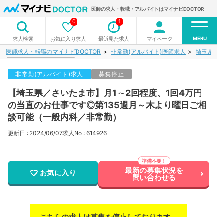
医師の求人・転職・アルバイトはマイナビDOCTOR
0
1
MENU
お気に入り求人
最近見た求人
マイページ
求人検索
医師求人・転職のマイナビDOCTOR
非常勤(アルバイト)医師求人
埼玉県
非常勤(アルバイト)求人
募集停止
【埼玉県／さいたま市】月1～2回程度、1回4万円
の当直のお仕事です◎第135週月～木より曜日ご相
談可能（一般内科／非常勤）
更新日 : 2024/06/07
求人No : 614926
最新の募集状況を
お気に入り
問い合わせる
こちらの求人は募集を停止しております。