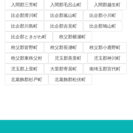
入間郡三芳町
入間郡毛呂山町
入間郡越生町
比企郡滑川町
比企郡嵐山町
比企郡小川町
比企郡川島町
比企郡吉見町
比企郡鳩山町
比企郡ときがわ町
秩父郡横瀬町
秩父郡皆野町
秩父郡長瀞町
秩父郡小鹿野町
秩父郡東秩父村
児玉郡美里町
児玉郡神川町
児玉郡上里町
大里郡寄居町
南埼玉郡宮代町
北葛飾郡杉戸町
北葛飾郡松伏町