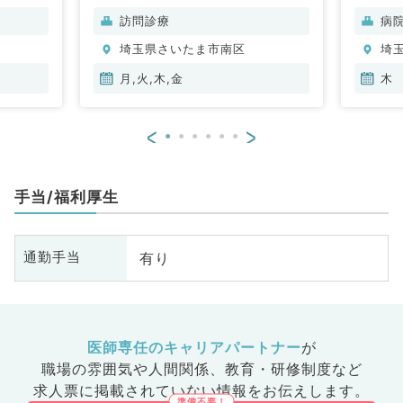
科
訪問診療
病
分
埼玉県さいたま市南区
埼
内
月,火,木,金
木
<
>
手当/福利厚生
有り
通勤手当
医師専任のキャリアパートナー
が
職場の雰囲気や人間関係、
教育・研修制度など
求人票に掲載されていない情報をお伝えします。