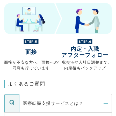
STEP.5
STEP.6
内定・入職
面接
アフターフォロー
面接が不安な方へ、
面接への
年収交渉や
入社日調整まで、
同席も
行っています
内定後もバックアップ
よくあるご質問
医療転職支援サービスとは？