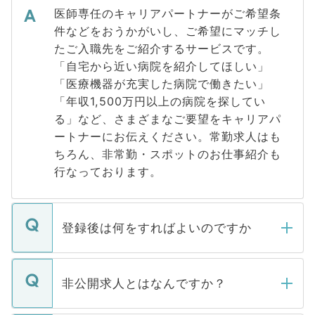
医師専任のキャリアパートナーがご希望条
件などをおうかがいし、ご希望にマッチし
たご入職先をご紹介するサービスです。
「自宅から近い病院を紹介してほしい」
「医療機器が充実した病院で働きたい」
「年収1,500万円以上の病院を探してい
る」など、さまざまなご要望をキャリアパ
ートナーにお伝えください。常勤求人はも
ちろん、非常勤・スポットのお仕事紹介も
行なっております。
登録後は何をすればよいのですか
ご登録いただきましたら、弊社担当者がご
登録内容を確認し、その後メールもしくは
非公開求人とはなんですか？
お電話にて次のステップのご案内をいたし