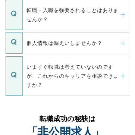
ます。通常、5営業日以内にはご連絡をせて
マイナビDOCTORで取り扱っている求人の
いただきますので、しばらくお待ちくださ
うち約3割は、Webサイトからご覧いただ
転職・入職を強要されることはありま
い。
けない「非公開求人」です。非公開求人は
せんか？
下記の理由によって、一般には公開してい
ません。
転職・入職を強要することは一切ありませ
ん。また、仮に応募先から内定をいただい
個人情報は漏えいしませんか？
■応募殺到を避けるため 人気のある医療機
たとしても、ご本人が納得しない限り、内
関を公にしてしまうと、応募が殺到する場
定を承諾する必要はありません。内定先へ
個人情報が漏えいすることはありませんの
合があります。 選考を効率よく行うため
の辞退の連絡はキャリアパートナーが行い
で、ご安心ください。当サイトからの登録
いますぐ転職は考えていないのです
に、医療機関が求める条件に合った人材の
ますので、ご安心ください。
などで収集したご登録者様の個人情報は、
が、これからのキャリアを相談できま
みを人材紹介会社に依頼するケースが増え
ご本人のキャリアアップおよび転職活動の
ています。
すか？
支援を目的に使用いたします。お預かりし
ているすべての個人データはご本人の許可
お気軽にご相談ください。先生専任のキャ
なく、医療機関側に開示したり、第三者に
リアパートナーが将来のご希望などをおう
提供することは一切ありません。また弊社
かがいして、現在の医療機関の状況や紹介
転職成功の秘訣は
は、個人情報の取り扱いについての厳密な
経験をまじえながら、適切なアドバイスを
管理基準を満たした事業者のみに付与され
「非公開求人」
させていただきます。すぐにご転職をされ
る、プライバシーマークを取得済みです。