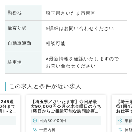
埼玉県さいたま市南区
勤務地
※詳細はお問い合わせください
最寄り駅
相談可能
自動車通勤
※最新情報を確認いたしますので
駐車場
お問い合わせください
この求人と条件が近い求人
245週
【埼玉県／さいたま市】◇日給最
【埼玉
0分まで
大90,000円◇月火木金曜日のうち
◎1回
1～2
1曜日からご相談可能な訪問診療求
お仕事
（一般内
人です！（内科系／定期非常勤）
より、
非常勤
日給80,000円
単価
一般内科
神