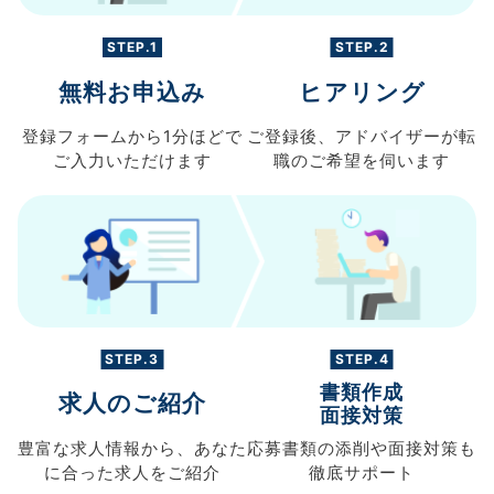
STEP.1
STEP.2
無料お申込み
ヒアリング
登録フォームから
1分ほどで
ご登録後、
アドバイザーが転
ご入力
いただけます
職の
ご希望を伺います
STEP.3
STEP.4
書類作成
求人のご紹介
面接対策
豊富な求人情報から、
あなた
応募書類の
添削や面接対策も
に合った求人を
ご紹介
徹底サポート