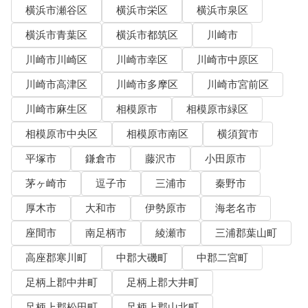
横浜市瀬谷区
横浜市栄区
横浜市泉区
横浜市青葉区
横浜市都筑区
川崎市
川崎市川崎区
川崎市幸区
川崎市中原区
川崎市高津区
川崎市多摩区
川崎市宮前区
川崎市麻生区
相模原市
相模原市緑区
相模原市中央区
相模原市南区
横須賀市
平塚市
鎌倉市
藤沢市
小田原市
茅ヶ崎市
逗子市
三浦市
秦野市
厚木市
大和市
伊勢原市
海老名市
座間市
南足柄市
綾瀬市
三浦郡葉山町
高座郡寒川町
中郡大磯町
中郡二宮町
足柄上郡中井町
足柄上郡大井町
足柄上郡松田町
足柄上郡山北町