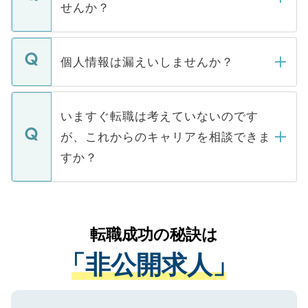
けない「非公開求人」です。非公開求人は
せんか？
下記の理由によって、一般には公開してい
ません。
転職・入職を強要することは一切ありませ
ん。また、仮に応募先から内定をいただい
個人情報は漏えいしませんか？
■応募殺到を避けるため 人気のある医療機
たとしても、ご本人が納得しない限り、内
関を公にしてしまうと、応募が殺到する場
定を承諾する必要はありません。内定先へ
個人情報が漏えいすることはありませんの
合があります。 選考を効率よく行うため
の辞退の連絡はキャリアパートナーが行い
で、ご安心ください。当サイトからの登録
いますぐ転職は考えていないのです
に、医療機関が求める条件に合った人材の
ますので、ご安心ください。
などで収集したご登録者様の個人情報は、
が、これからのキャリアを相談できま
みを人材紹介会社に依頼するケースが増え
ご本人のキャリアアップおよび転職活動の
ています。
すか？
支援を目的に使用いたします。お預かりし
ているすべての個人データはご本人の許可
お気軽にご相談ください。先生専任のキャ
なく、医療機関側に開示したり、第三者に
リアパートナーが将来のご希望などをおう
提供することは一切ありません。また弊社
かがいして、現在の医療機関の状況や紹介
転職成功の秘訣は
は、個人情報の取り扱いについての厳密な
経験をまじえながら、適切なアドバイスを
管理基準を満たした事業者のみに付与され
「非公開求人」
させていただきます。すぐにご転職をされ
る、プライバシーマークを取得済みです。
ない方には、長期的なサポートが可能です
ご登録いただいた個人情報は、SSL（デー
ので、まずはご登録ください。
タ暗号化）によって保護されていますの