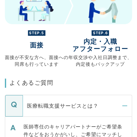
STEP.5
STEP.6
内定・入職
面接
アフターフォロー
面接が不安な方へ、
面接への
年収交渉や
入社日調整まで、
同席も
行っています
内定後もバックアップ
よくあるご質問
医療転職支援サービスとは？
医師専任のキャリアパートナーがご希望条
件などをおうかがいし、ご希望にマッチし