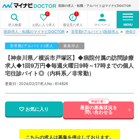
医師の求人・転職・アルバイトはマイナビDOCTOR
0
1
MENU
お気に入り求人
最近見た求人
マイページ
求人検索
医師求人・転職のマイナビDOCTOR
非常勤(アルバイト)医師求人
神奈川
非常勤(アルバイト)求人
募集停止
【神奈川県／横浜市戸塚区】◆病院付属の訪問診療
求人◆1回9万円◆毎週火曜日9時～17時までの個人
宅往診バイト◎（内科系／非常勤）
更新日 : 2024/02/27
求人No : 614826
最新の募集状況を
お気に入り
問い合わせる
こちらの求人は募集を停止しております。