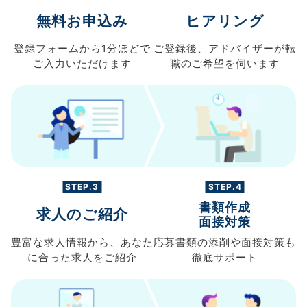
無料お申込み
ヒアリング
登録フォームから
1分ほどで
ご登録後、
アドバイザーが転
ご入力
いただけます
職の
ご希望を伺います
STEP.3
STEP.4
書類作成
求人のご紹介
面接対策
豊富な求人情報から、
あなた
応募書類の
添削や面接対策も
に合った求人を
ご紹介
徹底サポート