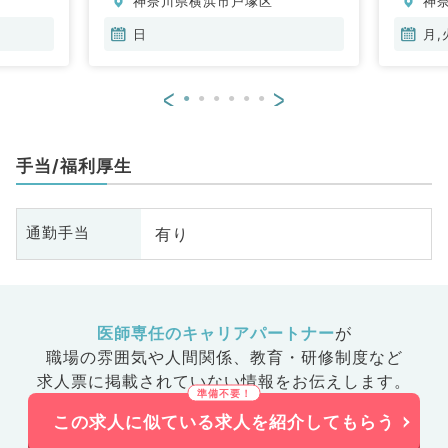
神奈川県横浜市戸塚区
神
日
月,
<
>
手当/福利厚生
有り
通勤手当
医師専任のキャリアパートナー
が
職場の雰囲気や人間関係、
教育・研修制度など
求人票に掲載されていない情報をお伝えします。
この求人に似ている求人を紹介してもらう