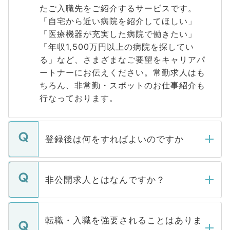
たご入職先をご紹介するサービスです。
「自宅から近い病院を紹介してほしい」
「医療機器が充実した病院で働きたい」
「年収1,500万円以上の病院を探してい
る」など、さまざまなご要望をキャリアパ
ートナーにお伝えください。常勤求人はも
ちろん、非常勤・スポットのお仕事紹介も
行なっております。
登録後は何をすればよいのですか
ご登録いただきましたら、弊社担当者がご
登録内容を確認し、その後メールもしくは
非公開求人とはなんですか？
お電話にて次のステップのご案内をいたし
ます。通常、5営業日以内にはご連絡をせて
マイナビDOCTORで取り扱っている求人の
いただきますので、しばらくお待ちくださ
うち約3割は、Webサイトからご覧いただ
転職・入職を強要されることはありま
い。