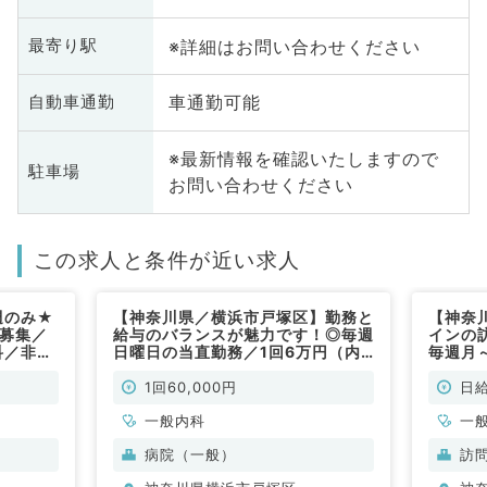
※詳細はお問い合わせください
最寄り駅
車通勤可能
自動車通勤
※最新情報を確認いたしますので
駐車場
お問い合わせください
この求人と条件が近い求人
週のみ★
【神奈川県／横浜市戸塚区】勤務と
【神奈
直募集／
給与のバランスが魅力です！◎毎週
インの
科／非常
日曜日の当直勤務／1回6万円（内
毎週月
科系／非常勤）
勤務可
歓迎（
1回60,000円
日給
一般内科
一
病院（一般）
訪