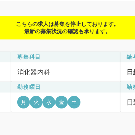
こちらの求人は募集を停止しております。
最新の募集状況の確認も承ります。
募集科目
給
消化器内科
日
勤務曜日
勤
像
日勤
月
火
水
金
土