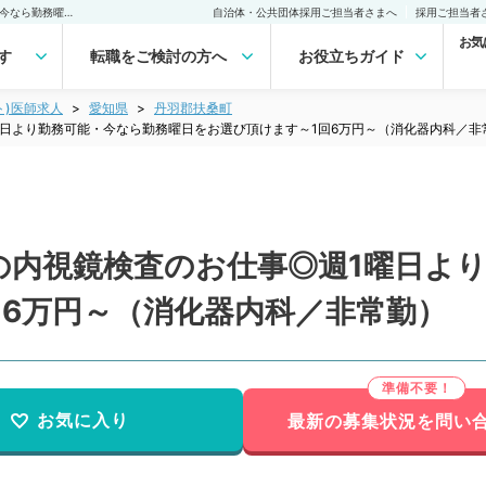
【愛知県／丹羽郡】人気の内視鏡検査のお仕事◎週1曜日より勤務可能・今なら勤務曜日をお選び頂けます～1回6万円～（消化器内科／非常勤）非常勤(アルバイト)の求人｜医師の求人・転職・アルバイトは【マイナビDOCTOR】
自治体・公共団体採用ご担当者さまへ
採用ご担当者
お気
す
転職をご検討の方へ
お役立ちガイド
ト)医師求人
愛知県
丹羽郡扶桑町
日より勤務可能・今なら勤務曜日をお選び頂けます～1回6万円～（消化器内科／非
の内視鏡検査のお仕事◎週1曜日よ
回6万円～（消化器内科／非常勤）
お気に入り
最新の募集状況を問い