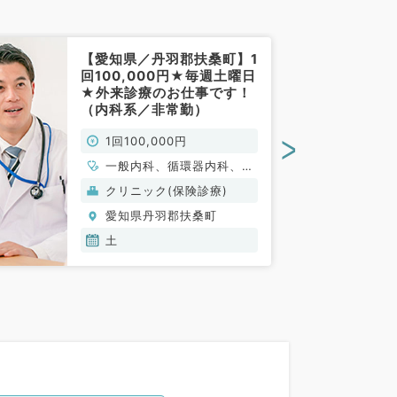
【愛知県／丹羽郡扶桑町】1
回100,000円★毎週土曜日
★外来診療のお仕事です！
（内科系／非常勤）
>
1回100,000円
一般内科、循環器内科、呼
吸器内科、消化器内科、内
クリニック(保険診療)
分泌・代謝内科
愛知県丹羽郡扶桑町
土