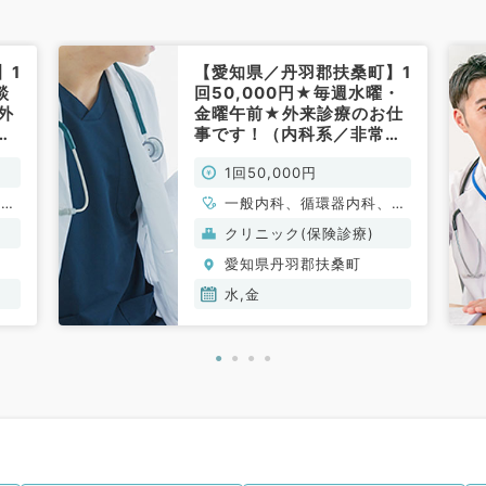
】1
【愛知県／丹羽郡扶桑町】1
談
回50,000円★毎週水曜・
外
金曜午前★外来診療のお仕
内
事です！（内科系／非常
勤）
1回50,000円
、呼
一般内科、循環器内科、呼
、内
吸器内科、消化器内科、内
クリニック(保険診療)
分泌・代謝内科
愛知県丹羽郡扶桑町
水,金