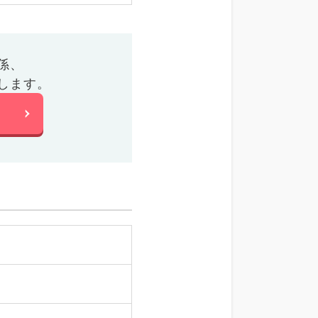
係、
します。