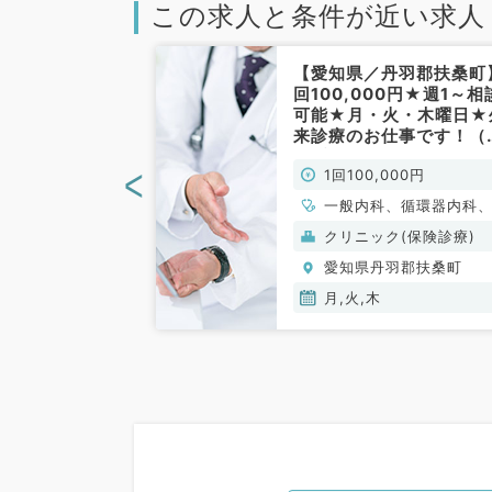
この求人と条件が近い求人
丹羽郡】人気の
【愛知県／丹羽郡扶桑町
お仕事◎週1曜
回100,000円★週1～相
可能・今なら勤
可能★月・火・木曜日★
選び頂けます～
来診療のお仕事です！（
～（消化器内科
科系／非常勤）
<
00円
1回100,000円
科
一般内科、循環器内科
吸器内科、消化器内科
(保険診療)
クリニック(保険診療)
分泌・代謝内科
羽郡扶桑町
愛知県丹羽郡扶桑町
金,土
月,火,木