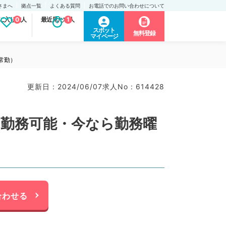
さまへ
拠点一覧
よくある質問
お電話でのお問い合わせについて
に入り求人
0
最近見た求人
1
スポット
無料登録
マイページ
常勤）
更新日 : 2024/06/07
求人No : 614428
り勤務可能・今なら勤務曜
合わせる