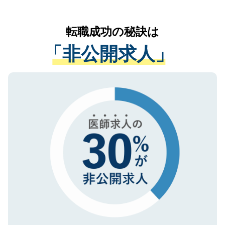
お気軽にご相談ください。先生専任のキャ
なく、医療機関側に開示したり、第三者に
リアパートナーが将来のご希望などをおう
提供することは一切ありません。また弊社
かがいして、現在の医療機関の状況や紹介
転職成功の秘訣は
は、個人情報の取り扱いについての厳密な
経験をまじえながら、適切なアドバイスを
管理基準を満たした事業者のみに付与され
「非公開求人」
させていただきます。すぐにご転職をされ
る、プライバシーマークを取得済みです。
ない方には、長期的なサポートが可能です
ご登録いただいた個人情報は、SSL（デー
ので、まずはご登録ください。
タ暗号化）によって保護されていますの
で、機密保持に関してもご安心ください。