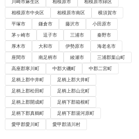
川崎市麻生区
相模原市
相模原市緑区
相模原市中央区
相模原市南区
横須賀市
平塚市
鎌倉市
藤沢市
小田原市
茅ヶ崎市
逗子市
三浦市
秦野市
厚木市
大和市
伊勢原市
海老名市
座間市
南足柄市
綾瀬市
三浦郡葉山町
高座郡寒川町
中郡大磯町
中郡二宮町
足柄上郡中井町
足柄上郡大井町
足柄上郡松田町
足柄上郡山北町
足柄上郡開成町
足柄下郡箱根町
足柄下郡真鶴町
足柄下郡湯河原町
愛甲郡愛川町
愛甲郡清川村