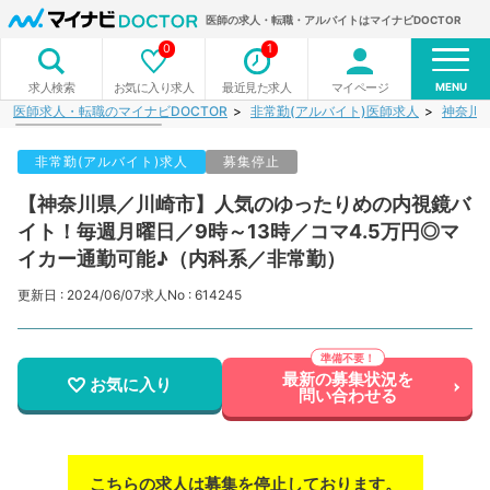
医師の求人・転職・アルバイトはマイナビDOCTOR
0
1
MENU
お気に入り求人
最近見た求人
マイページ
求人検索
医師求人・転職のマイナビDOCTOR
非常勤(アルバイト)医師求人
神奈川
非常勤(アルバイト)求人
募集停止
【神奈川県／川崎市】人気のゆったりめの内視鏡バ
イト！毎週月曜日／9時～13時／コマ4.5万円◎マ
イカー通勤可能♪（内科系／非常勤）
更新日 : 2024/06/07
求人No : 614245
最新の募集状況を
お気に入り
問い合わせる
こちらの求人は募集を停止しております。