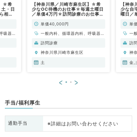
】☆希
【神奈川県／川崎市麻生区】☆希
【神奈
・土・日
少なOC待機のお仕事☆毎週土曜日
少な自
から相談
／単価4万円☆訪問診療のお仕事
曜日／
科系外科
（内科系外科系／非常勤）
可！訪
系／非
単価40,000円
単価
呼吸器内
一般内科、循環器内科、呼吸器内
一
・代謝内
科、消化器内科、内分泌・代謝内
科
訪問診療
訪
科
科
神奈川県川崎市麻生区
神
土
金,
<
>
手当/福利厚生
※詳細はお問い合わせください
通勤手当