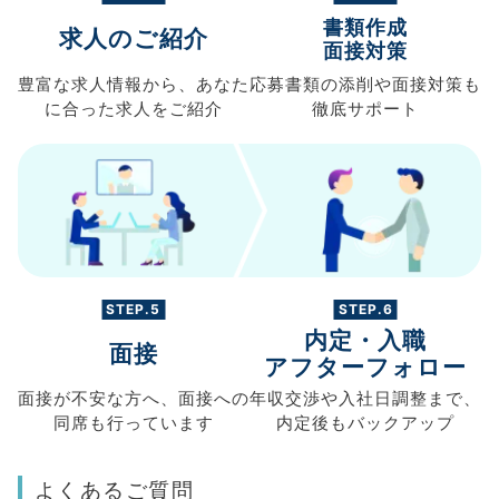
書類作成
求人のご紹介
面接対策
豊富な求人情報から、
あなた
応募書類の
添削や面接対策も
に合った求人を
ご紹介
徹底サポート
STEP.5
STEP.6
内定・入職
面接
アフターフォロー
面接が不安な方へ、
面接への
年収交渉や
入社日調整まで、
同席も
行っています
内定後もバックアップ
よくあるご質問