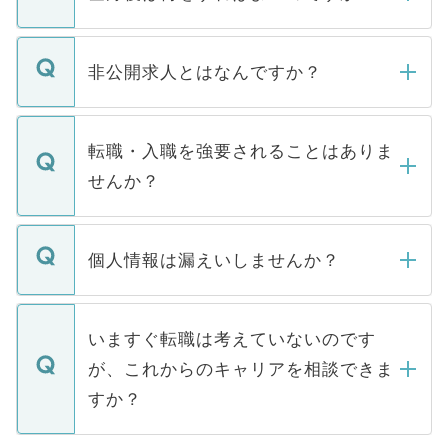
ご登録いただきましたら、弊社担当者がご
登録内容を確認し、その後メールもしくは
非公開求人とはなんですか？
お電話にて次のステップのご案内をいたし
ます。通常、5営業日以内にはご連絡をせて
マイナビDOCTORで取り扱っている求人の
いただきますので、しばらくお待ちくださ
うち約3割は、Webサイトからご覧いただ
転職・入職を強要されることはありま
い。
けない「非公開求人」です。非公開求人は
せんか？
下記の理由によって、一般には公開してい
ません。
転職・入職を強要することは一切ありませ
ん。また、仮に応募先から内定をいただい
個人情報は漏えいしませんか？
■応募殺到を避けるため 人気のある医療機
たとしても、ご本人が納得しない限り、内
関を公にしてしまうと、応募が殺到する場
定を承諾する必要はありません。内定先へ
個人情報が漏えいすることはありませんの
合があります。 選考を効率よく行うため
の辞退の連絡はキャリアパートナーが行い
で、ご安心ください。当サイトからの登録
いますぐ転職は考えていないのです
に、医療機関が求める条件に合った人材の
ますので、ご安心ください。
などで収集したご登録者様の個人情報は、
が、これからのキャリアを相談できま
みを人材紹介会社に依頼するケースが増え
ご本人のキャリアアップおよび転職活動の
ています。
すか？
支援を目的に使用いたします。お預かりし
ているすべての個人データはご本人の許可