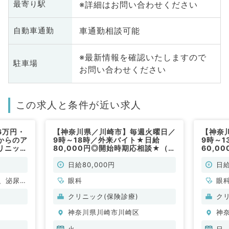
※詳細はお問い合わせください
最寄り駅
車通勤相談可能
自動車通勤
※最新情報を確認いたしますので
駐車場
お問い合わせください
この求人と条件が近い求人
6万円・
【神奈川県／川崎市】毎週火曜日／
【神奈
からのア
9時～18時／外来バイト★日給
9時～
リニッ
80,000円◎開始時期応相談★（眼
60,0
不問／非
科／非常勤）
科／非
日給80,000円
日給
、泌尿器
眼科
眼
線科、麻
クリニック(保険診療)
ク
全般、一
神奈川県川崎市川崎区
神
診・人間
問
火
日