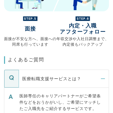
STEP.5
STEP.6
内定・入職
面接
アフターフォロー
面接が不安な方へ、
面接への
年収交渉や
入社日調整まで、
同席も
行っています
内定後もバックアップ
よくあるご質問
医療転職支援サービスとは？
医師専任のキャリアパートナーがご希望条
件などをおうかがいし、ご希望にマッチし
たご入職先をご紹介するサービスです。