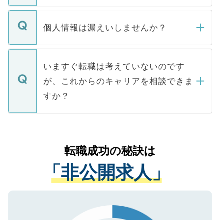
ません。
転職・入職を強要することは一切ありませ
ん。また、仮に応募先から内定をいただい
個人情報は漏えいしませんか？
■応募殺到を避けるため 人気のある医療機
たとしても、ご本人が納得しない限り、内
関を公にしてしまうと、応募が殺到する場
定を承諾する必要はありません。内定先へ
個人情報が漏えいすることはありませんの
合があります。 選考を効率よく行うため
の辞退の連絡はキャリアパートナーが行い
で、ご安心ください。当サイトからの登録
いますぐ転職は考えていないのです
に、医療機関が求める条件に合った人材の
ますので、ご安心ください。
などで収集したご登録者様の個人情報は、
が、これからのキャリアを相談できま
みを人材紹介会社に依頼するケースが増え
ご本人のキャリアアップおよび転職活動の
ています。
すか？
支援を目的に使用いたします。お預かりし
ているすべての個人データはご本人の許可
お気軽にご相談ください。先生専任のキャ
なく、医療機関側に開示したり、第三者に
リアパートナーが将来のご希望などをおう
提供することは一切ありません。また弊社
かがいして、現在の医療機関の状況や紹介
転職成功の秘訣は
は、個人情報の取り扱いについての厳密な
経験をまじえながら、適切なアドバイスを
管理基準を満たした事業者のみに付与され
「非公開求人」
させていただきます。すぐにご転職をされ
る、プライバシーマークを取得済みです。
ない方には、長期的なサポートが可能です
ご登録いただいた個人情報は、SSL（デー
ので、まずはご登録ください。
タ暗号化）によって保護されていますの
で、機密保持に関してもご安心ください。