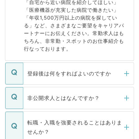
「自宅から近い病院を紹介してほしい」
「医療機器が充実した病院で働きたい」
「年収1,500万円以上の病院を探してい
る」など、さまざまなご要望をキャリアパ
ートナーにお伝えください。常勤求人はも
ちろん、非常勤・スポットのお仕事紹介も
行なっております。
登録後は何をすればよいのですか
ご登録いただきましたら、弊社担当者がご
登録内容を確認し、その後メールもしくは
非公開求人とはなんですか？
お電話にて次のステップのご案内をいたし
ます。通常、5営業日以内にはご連絡をせて
マイナビDOCTORで取り扱っている求人の
いただきますので、しばらくお待ちくださ
うち約3割は、Webサイトからご覧いただ
転職・入職を強要されることはありま
い。
けない「非公開求人」です。非公開求人は
せんか？
下記の理由によって、一般には公開してい