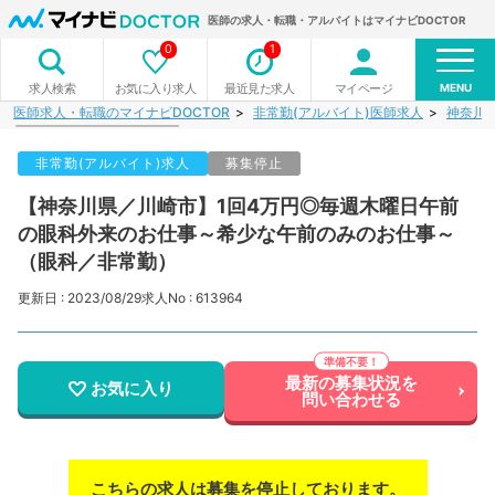
医師の求人・転職・アルバイトはマイナビDOCTOR
0
1
MENU
お気に入り求人
最近見た求人
マイページ
求人検索
医師求人・転職のマイナビDOCTOR
非常勤(アルバイト)医師求人
神奈川
非常勤(アルバイト)求人
募集停止
【神奈川県／川崎市】1回4万円◎毎週木曜日午前
の眼科外来のお仕事～希少な午前のみのお仕事～
（眼科／非常勤）
更新日 : 2023/08/29
求人No : 613964
最新の募集状況を
お気に入り
問い合わせる
こちらの求人は募集を停止しております。