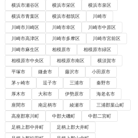
横浜市瀬谷区
横浜市栄区
横浜市泉区
横浜市青葉区
横浜市都筑区
川崎市
川崎市川崎区
川崎市幸区
川崎市中原区
川崎市高津区
川崎市多摩区
川崎市宮前区
川崎市麻生区
相模原市
相模原市緑区
相模原市中央区
相模原市南区
横須賀市
平塚市
鎌倉市
藤沢市
小田原市
茅ヶ崎市
逗子市
三浦市
秦野市
厚木市
大和市
伊勢原市
海老名市
座間市
南足柄市
綾瀬市
三浦郡葉山町
高座郡寒川町
中郡大磯町
中郡二宮町
足柄上郡中井町
足柄上郡大井町