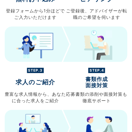
登録フォームから
1分ほどで
ご登録後、
アドバイザーが転
ご入力
いただけます
職の
ご希望を伺います
STEP.3
STEP.4
書類作成
求人のご紹介
面接対策
豊富な求人情報から、
あなた
応募書類の
添削や面接対策も
に合った求人を
ご紹介
徹底サポート