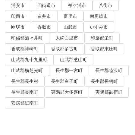
浦安市
四街道市
袖ケ浦市
八街市
印西市
白井市
富里市
南房総市
匝瑳市
香取市
山武市
いすみ市
印旛郡酒々井町
大網白里市
印旛郡栄町
香取郡神崎町
香取郡多古町
香取郡東庄町
山武郡九十九里町
山武郡芝山町
山武郡横芝光町
長生郡一宮町
長生郡睦沢町
長生郡長生村
長生郡白子町
長生郡長柄町
長生郡長南町
夷隅郡大多喜町
夷隅郡御宿町
安房郡鋸南町