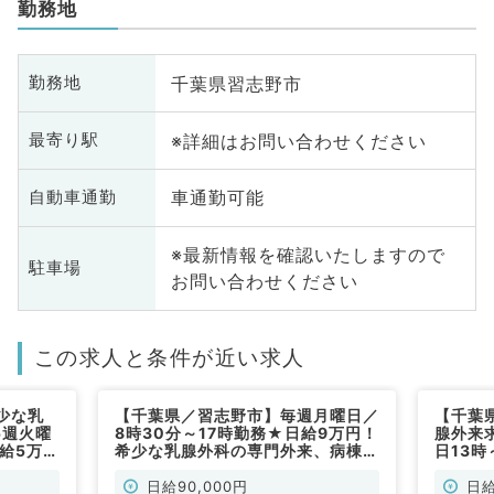
勤務地
千葉県習志野市
勤務地
※詳細はお問い合わせください
最寄り駅
車通勤可能
自動車通勤
※最新情報を確認いたしますので
駐車場
お問い合わせください
この求人と条件が近い求人
少な乳
【千葉県／習志野市】毎週月曜日／
【千葉
5週火曜
8時30分～17時勤務★日給9万円！
腺外来求
日給5万円
希少な乳腺外科の専門外来、病棟管
日13時
す（乳腺
理、オペ等のお仕事／乳腺専門医を
◎時短
お持ちの方大歓迎！(乳腺外科／非
外科／
日給90,000円
日給