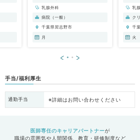
常勤)
乳腺外科
乳
病院（一般）
ク
千葉県習志野市
千
月
火
<
>
手当/福利厚生
※詳細はお問い合わせください
通勤手当
医師専任のキャリアパートナー
が
職場の雰囲気や人間関係、
教育・研修制度など