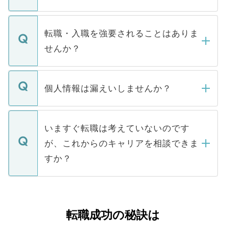
お電話にて次のステップのご案内をいたし
ます。通常、5営業日以内にはご連絡をせて
マイナビDOCTORで取り扱っている求人の
いただきますので、しばらくお待ちくださ
うち約3割は、Webサイトからご覧いただ
転職・入職を強要されることはありま
い。
けない「非公開求人」です。非公開求人は
せんか？
下記の理由によって、一般には公開してい
ません。
転職・入職を強要することは一切ありませ
ん。また、仮に応募先から内定をいただい
個人情報は漏えいしませんか？
■応募殺到を避けるため 人気のある医療機
たとしても、ご本人が納得しない限り、内
関を公にしてしまうと、応募が殺到する場
定を承諾する必要はありません。内定先へ
個人情報が漏えいすることはありませんの
合があります。 選考を効率よく行うため
の辞退の連絡はキャリアパートナーが行い
で、ご安心ください。当サイトからの登録
いますぐ転職は考えていないのです
に、医療機関が求める条件に合った人材の
ますので、ご安心ください。
などで収集したご登録者様の個人情報は、
が、これからのキャリアを相談できま
みを人材紹介会社に依頼するケースが増え
ご本人のキャリアアップおよび転職活動の
ています。
すか？
支援を目的に使用いたします。お預かりし
ているすべての個人データはご本人の許可
お気軽にご相談ください。先生専任のキャ
なく、医療機関側に開示したり、第三者に
リアパートナーが将来のご希望などをおう
提供することは一切ありません。また弊社
かがいして、現在の医療機関の状況や紹介
転職成功の秘訣は
は、個人情報の取り扱いについての厳密な
経験をまじえながら、適切なアドバイスを