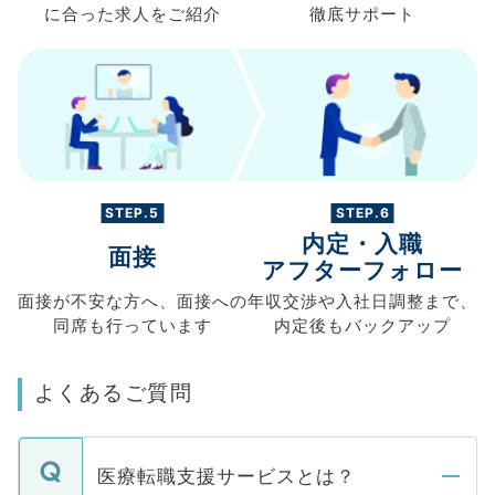
に合った求人を
ご紹介
徹底サポート
STEP.5
STEP.6
内定・入職
面接
アフターフォロー
面接が不安な方へ、
面接への
年収交渉や
入社日調整まで、
同席も
行っています
内定後もバックアップ
よくあるご質問
医療転職支援サービスとは？