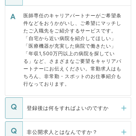
医師専任のキャリアパートナーがご希望条
件などをおうかがいし、ご希望にマッチし
たご入職先をご紹介するサービスです。
「自宅から近い病院を紹介してほしい」
「医療機器が充実した病院で働きたい」
「年収1,500万円以上の病院を探してい
る」など、さまざまなご要望をキャリアパ
ートナーにお伝えください。常勤求人はも
ちろん、非常勤・スポットのお仕事紹介も
行なっております。
登録後は何をすればよいのですか
ご登録いただきましたら、弊社担当者がご
登録内容を確認し、その後メールもしくは
非公開求人とはなんですか？