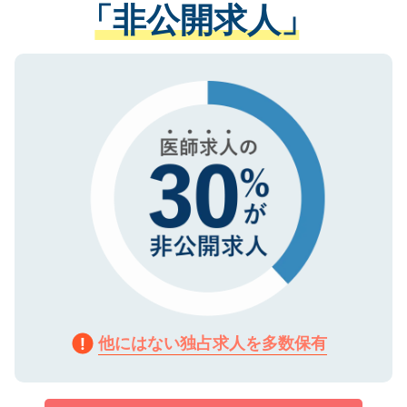
管理基準を満たした事業者のみに付与され
「非公開求人」
させていただきます。すぐにご転職をされ
る、プライバシーマークを取得済みです。
ない方には、長期的なサポートが可能です
ご登録いただいた個人情報は、SSL（デー
ので、まずはご登録ください。
タ暗号化）によって保護されていますの
で、機密保持に関してもご安心ください。
他にはない独占求人を多数保有