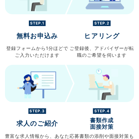
STEP.1
STEP.2
無料お申込み
ヒアリング
登録フォームから
1分ほどで
ご登録後、
アドバイザーが転
ご入力
いただけます
職の
ご希望を伺います
STEP.3
STEP.4
書類作成
求人のご紹介
面接対策
豊富な求人情報から、
あなた
応募書類の
添削や面接対策も