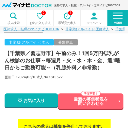
医師の求人・転職・アルバイトはマイナビDOCTOR
0
1
MENU
お気に入り求人
最近見た求人
マイページ
求人検索
医師求人・転職のマイナビDOCTOR
非常勤(アルバイト)医師求人
千葉県
非常勤(アルバイト)求人
募集停止
【千葉県／習志野市】午前のみ！1回5万円◎乳が
ん検診のお仕事～毎週月・火・水・木・金、週1曜
日からご勤務可能～（乳腺外科／非常勤）
更新日 : 2024/06/10
求人No : 613522
最新の募集状況を
お気に入り
問い合わせる
こちらの求人は募集を停止しております。