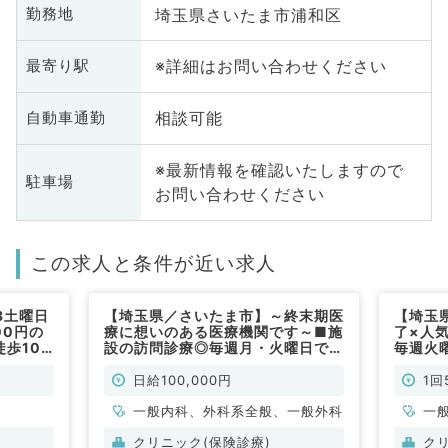
埼玉県さいたま市浦和区
勤務地
※詳細はお問い合わせください
最寄り駅
相談可能
自動車通勤
※最新情報を確認いたしますので
駐車場
お問い合わせください
この求人と条件が近い求人
3土曜日
【埼玉県／さいたま市】～終末期医
【埼玉
00円の
療に想いのある医療機関です～■施
了×人
歩10
設の訪問診療◎毎週月・火曜日で週
毎週火曜
勤）
1から相談可能！日給10万円です◎
のご勤務
～（内科系・外科系／非常勤）
通勤便
日給100,000円
1回
常勤）
一般内科、外科系全般、一般外科
一
クリニック(保険診療)
ク