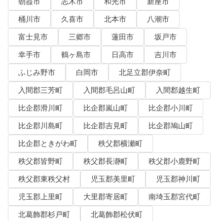
朝霞市
志木市
和光市
新座市
桶川市
久喜市
北本市
八潮市
富士見市
三郷市
蓮田市
坂戸市
幸手市
鶴ヶ島市
日高市
吉川市
ふじみ野市
白岡市
北足立郡伊奈町
入間郡三芳町
入間郡毛呂山町
入間郡越生町
比企郡滑川町
比企郡嵐山町
比企郡小川町
比企郡川島町
比企郡吉見町
比企郡鳩山町
比企郡ときがわ町
秩父郡横瀬町
秩父郡皆野町
秩父郡長瀞町
秩父郡小鹿野町
秩父郡東秩父村
児玉郡美里町
児玉郡神川町
児玉郡上里町
大里郡寄居町
南埼玉郡宮代町
北葛飾郡杉戸町
北葛飾郡松伏町