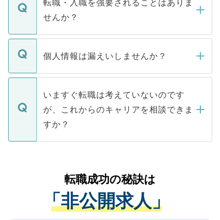
転職・入職を強要されることはありま
い。
けない「非公開求人」です。非公開求人は
せんか？
下記の理由によって、一般には公開してい
ません。
転職・入職を強要することは一切ありませ
ん。また、仮に応募先から内定をいただい
個人情報は漏えいしませんか？
■応募殺到を避けるため 人気のある医療機
たとしても、ご本人が納得しない限り、内
関を公にしてしまうと、応募が殺到する場
定を承諾する必要はありません。内定先へ
個人情報が漏えいすることはありませんの
合があります。 選考を効率よく行うため
の辞退の連絡はキャリアパートナーが行い
で、ご安心ください。当サイトからの登録
いますぐ転職は考えていないのです
に、医療機関が求める条件に合った人材の
ますので、ご安心ください。
などで収集したご登録者様の個人情報は、
が、これからのキャリアを相談できま
みを人材紹介会社に依頼するケースが増え
ご本人のキャリアアップおよび転職活動の
ています。
すか？
支援を目的に使用いたします。お預かりし
ているすべての個人データはご本人の許可
お気軽にご相談ください。先生専任のキャ
なく、医療機関側に開示したり、第三者に
リアパートナーが将来のご希望などをおう
提供することは一切ありません。また弊社
かがいして、現在の医療機関の状況や紹介
転職成功の秘訣は
は、個人情報の取り扱いについての厳密な
経験をまじえながら、適切なアドバイスを
管理基準を満たした事業者のみに付与され
「非公開求人」
させていただきます。すぐにご転職をされ
る、プライバシーマークを取得済みです。
ない方には、長期的なサポートが可能です
ご登録いただいた個人情報は、SSL（デー