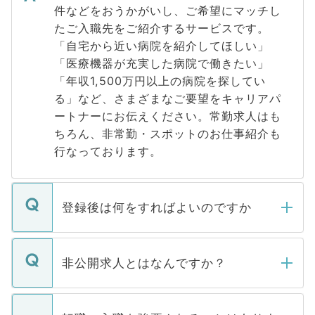
件などをおうかがいし、ご希望にマッチし
たご入職先をご紹介するサービスです。
「自宅から近い病院を紹介してほしい」
「医療機器が充実した病院で働きたい」
「年収1,500万円以上の病院を探してい
る」など、さまざまなご要望をキャリアパ
ートナーにお伝えください。常勤求人はも
ちろん、非常勤・スポットのお仕事紹介も
行なっております。
登録後は何をすればよいのですか
ご登録いただきましたら、弊社担当者がご
登録内容を確認し、その後メールもしくは
非公開求人とはなんですか？
お電話にて次のステップのご案内をいたし
ます。通常、5営業日以内にはご連絡をせて
マイナビDOCTORで取り扱っている求人の
いただきますので、しばらくお待ちくださ
うち約3割は、Webサイトからご覧いただ