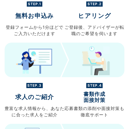
STEP.1
STEP.2
無料お申込み
ヒアリング
登録フォームから
1分ほどで
ご登録後、
アドバイザーが転
ご入力
いただけます
職の
ご希望を伺います
STEP.3
STEP.4
書類作成
求人のご紹介
面接対策
豊富な求人情報から、
あなた
応募書類の
添削や面接対策も
に合った求人を
ご紹介
徹底サポート