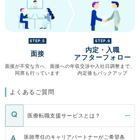
STEP.5
STEP.6
内定・入職
面接
アフターフォロー
面接が不安な方へ、
面接への
年収交渉や
入社日調整まで、
同席も
行っています
内定後もバックアップ
よくあるご質問
医療転職支援サービスとは？
医師専任のキャリアパートナーがご希望条