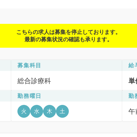
こちらの求人は募集を停止しております。
最新の募集状況の確認も承ります。
募集科目
給
総合診療科
単
勤務曜日
勤
午前
火
水
木
土