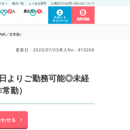
さまへ
拠点一覧
よくある質問
お電話でのお問い合わせについて
に入り求人
0
最近見た求人
1
スポット
無料登録
マイページ
内科／非常勤）
更新日 : 2023/07/03
求人No : 613206
2日よりご勤務可能◎未経
非常勤）
合わせる