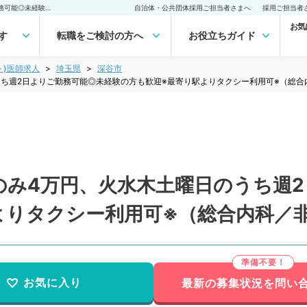
【埼玉県／深谷市】午前のみ4万円、火水木土曜日のうち週2日よりご勤務可能◎未経験の方も歓迎※最寄り駅よりタクシー利用可※（総合内科／非常勤）非常勤(アルバイト)の求人｜医師の求人・転職・アルバイトは【マイナビDOCTOR】
自治体・公共団体採用ご担当者さまへ
採用ご担当者
お気
す
転職をご検討の方へ
お役立ちガイド
ト)医師求人
埼玉県
深谷市
ち週2日よりご勤務可能◎未経験の方も歓迎※最寄り駅よりタクシー利用可※（総合
のみ4万円、火水木土曜日のうち週
よりタクシー利用可※（総合内科／
お気に入り
最新の募集状況を問い