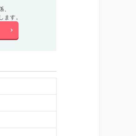
係、
します。