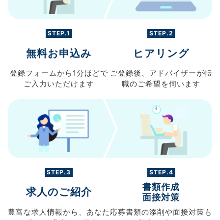
STEP.1
STEP.2
無料お申込み
ヒアリング
登録フォームから
1分ほどで
ご登録後、
アドバイザーが転
ご入力
いただけます
職の
ご希望を伺います
STEP.3
STEP.4
書類作成
求人のご紹介
面接対策
豊富な求人情報から、
あなた
応募書類の
添削や面接対策も