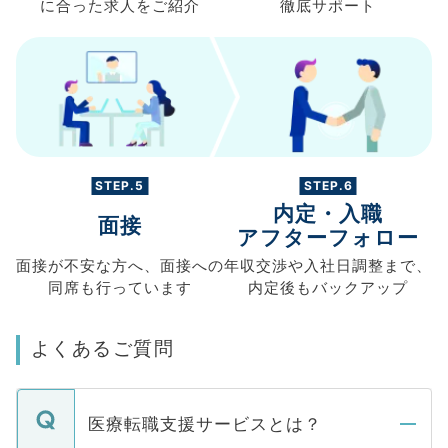
に合った求人を
ご紹介
徹底サポート
STEP.5
STEP.6
内定・入職
面接
アフターフォロー
面接が不安な方へ、
面接への
年収交渉や
入社日調整まで、
同席も
行っています
内定後もバックアップ
よくあるご質問
医療転職支援サービスとは？