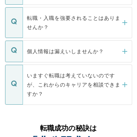
お電話にて次のステップのご案内をいたし
ます。通常、5営業日以内にはご連絡をせて
マイナビDOCTORで取り扱っている求人の
いただきますので、しばらくお待ちくださ
うち約3割は、Webサイトからご覧いただ
転職・入職を強要されることはありま
い。
けない「非公開求人」です。非公開求人は
せんか？
下記の理由によって、一般には公開してい
ません。
転職・入職を強要することは一切ありませ
ん。また、仮に応募先から内定をいただい
個人情報は漏えいしませんか？
■応募殺到を避けるため 人気のある医療機
たとしても、ご本人が納得しない限り、内
関を公にしてしまうと、応募が殺到する場
定を承諾する必要はありません。内定先へ
個人情報が漏えいすることはありませんの
合があります。 選考を効率よく行うため
の辞退の連絡はキャリアパートナーが行い
で、ご安心ください。当サイトからの登録
いますぐ転職は考えていないのです
に、医療機関が求める条件に合った人材の
ますので、ご安心ください。
などで収集したご登録者様の個人情報は、
が、これからのキャリアを相談できま
みを人材紹介会社に依頼するケースが増え
ご本人のキャリアアップおよび転職活動の
ています。
すか？
支援を目的に使用いたします。お預かりし
ているすべての個人データはご本人の許可
お気軽にご相談ください。先生専任のキャ
なく、医療機関側に開示したり、第三者に
リアパートナーが将来のご希望などをおう
提供することは一切ありません。また弊社
かがいして、現在の医療機関の状況や紹介
転職成功の秘訣は
は、個人情報の取り扱いについての厳密な
経験をまじえながら、適切なアドバイスを
管理基準を満たした事業者のみに付与され