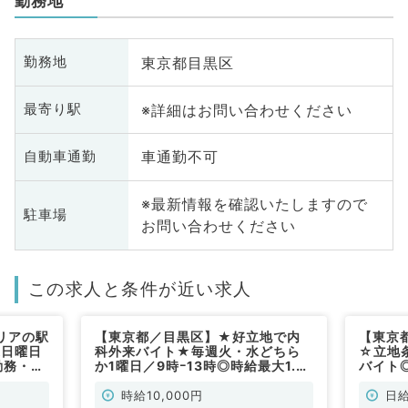
勤務地
東京都目黒区
勤務地
※詳細はお問い合わせください
最寄り駅
車通勤不可
自動車通勤
※最新情報を確認いたしますので
駐車場
お問い合わせください
この求人と条件が近い求人
リアの駅
【東京都／目黒区】★好立地で内
【東京
週日曜日
科外来バイト★毎週火・水どちら
☆立地
勤務・時
か1曜日／9時ｰ13時◎時給最大1.2
バイト
勤）
万円！一般的な内科外来をお任せ！
毎週月
（内科系／非常勤）
相談可
時給10,000円
日給