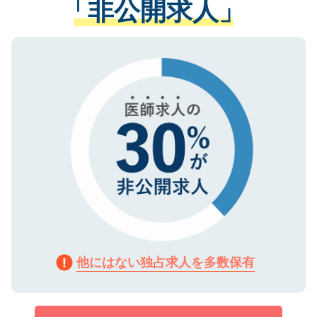
「非公開求人」
させていただきます。すぐにご転職をされ
る、プライバシーマークを取得済みです。
ない方には、長期的なサポートが可能です
ご登録いただいた個人情報は、SSL（デー
ので、まずはご登録ください。
タ暗号化）によって保護されていますの
で、機密保持に関してもご安心ください。
他にはない独占求人を多数保有