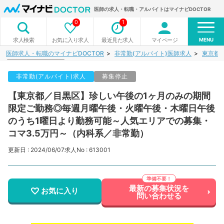
医師の求人・転職・アルバイトはマイナビDOCTOR
0
1
MENU
お気に入り求人
最近見た求人
マイページ
求人検索
医師求人・転職のマイナビDOCTOR
非常勤(アルバイト)医師求人
東京都
非常勤(アルバイト)求人
募集停止
【東京都／目黒区】珍しい午後の1ヶ月のみの期間
限定ご勤務◎毎週月曜午後・火曜午後・木曜日午後
のうち1曜日より勤務可能～人気エリアでの募集・
コマ3.5万円～（内科系／非常勤）
更新日 : 2024/06/07
求人No : 613001
最新の募集状況を
お気に入り
問い合わせる