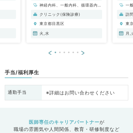
神経内科、一般内科、循環器内
一
科、呼吸器内科、消化器内科、内
クリニック(保険診療)
訪
分泌・代謝内科、腎臓内科、老年
東京都目黒区
東
内科、血液内科、外科系全般、一
般外科、膠原病科
火,水
月,
<
>
手当/福利厚生
※詳細はお問い合わせください
通勤手当
医師専任のキャリアパートナー
が
職場の雰囲気や人間関係、
教育・研修制度など