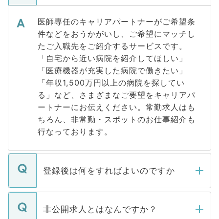
医師専任のキャリアパートナーがご希望条
件などをおうかがいし、ご希望にマッチし
たご入職先をご紹介するサービスです。
「自宅から近い病院を紹介してほしい」
「医療機器が充実した病院で働きたい」
「年収1,500万円以上の病院を探してい
る」など、さまざまなご要望をキャリアパ
ートナーにお伝えください。常勤求人はも
ちろん、非常勤・スポットのお仕事紹介も
行なっております。
登録後は何をすればよいのですか
ご登録いただきましたら、弊社担当者がご
登録内容を確認し、その後メールもしくは
非公開求人とはなんですか？