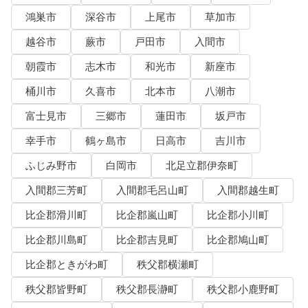
鴻巣市
深谷市
上尾市
草加市
越谷市
蕨市
戸田市
入間市
朝霞市
志木市
和光市
新座市
桶川市
久喜市
北本市
八潮市
富士見市
三郷市
蓮田市
坂戸市
幸手市
鶴ヶ島市
日高市
吉川市
ふじみ野市
白岡市
北足立郡伊奈町
入間郡三芳町
入間郡毛呂山町
入間郡越生町
比企郡滑川町
比企郡嵐山町
比企郡小川町
比企郡川島町
比企郡吉見町
比企郡鳩山町
比企郡ときがわ町
秩父郡横瀬町
秩父郡皆野町
秩父郡長瀞町
秩父郡小鹿野町