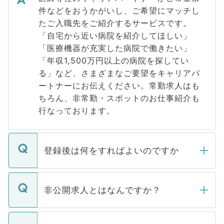
件などをおうかがいし、ご希望にマッチし
たご入職先をご紹介するサービスです。
「自宅から近い病院を紹介してほしい」
「医療機器が充実した病院で働きたい」
「年収1,500万円以上の病院を探してい
る」など、さまざまなご要望をキャリアパ
ートナーにお伝えください。常勤求人はも
ちろん、非常勤・スポットのお仕事紹介も
行なっております。
登録後は何をすればよいのですか
ご登録いただきましたら、弊社担当者がご
登録内容を確認し、その後メールもしくは
非公開求人とはなんですか？
お電話にて次のステップのご案内をいたし
ます。通常、5営業日以内にはご連絡をせて
マイナビDOCTORで取り扱っている求人の