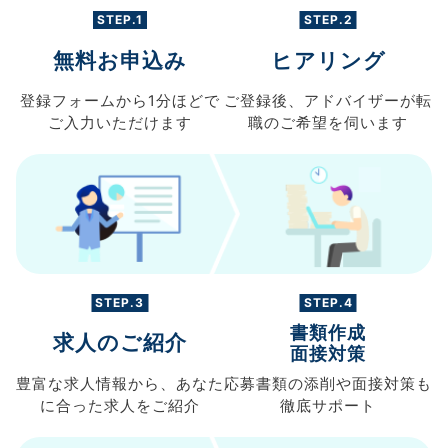
STEP.1
STEP.2
無料お申込み
ヒアリング
登録フォームから
1分ほどで
ご登録後、
アドバイザーが転
ご入力
いただけます
職の
ご希望を伺います
STEP.3
STEP.4
書類作成
求人のご紹介
面接対策
豊富な求人情報から、
あなた
応募書類の
添削や面接対策も
に合った求人を
ご紹介
徹底サポート