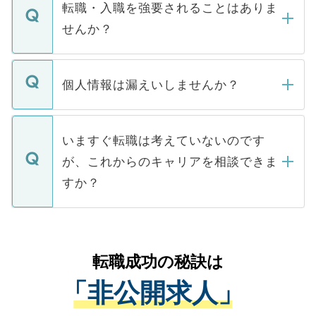
いただきますので、しばらくお待ちくださ
うち約3割は、Webサイトからご覧いただ
転職・入職を強要されることはありま
い。
けない「非公開求人」です。非公開求人は
せんか？
下記の理由によって、一般には公開してい
ません。
転職・入職を強要することは一切ありませ
ん。また、仮に応募先から内定をいただい
個人情報は漏えいしませんか？
■応募殺到を避けるため 人気のある医療機
たとしても、ご本人が納得しない限り、内
関を公にしてしまうと、応募が殺到する場
定を承諾する必要はありません。内定先へ
個人情報が漏えいすることはありませんの
合があります。 選考を効率よく行うため
の辞退の連絡はキャリアパートナーが行い
で、ご安心ください。当サイトからの登録
いますぐ転職は考えていないのです
に、医療機関が求める条件に合った人材の
ますので、ご安心ください。
などで収集したご登録者様の個人情報は、
が、これからのキャリアを相談できま
みを人材紹介会社に依頼するケースが増え
ご本人のキャリアアップおよび転職活動の
ています。
すか？
支援を目的に使用いたします。お預かりし
ているすべての個人データはご本人の許可
お気軽にご相談ください。先生専任のキャ
なく、医療機関側に開示したり、第三者に
リアパートナーが将来のご希望などをおう
提供することは一切ありません。また弊社
かがいして、現在の医療機関の状況や紹介
転職成功の秘訣は
は、個人情報の取り扱いについての厳密な
経験をまじえながら、適切なアドバイスを
管理基準を満たした事業者のみに付与され
「非公開求人」
させていただきます。すぐにご転職をされ
る、プライバシーマークを取得済みです。
ない方には、長期的なサポートが可能です
ご登録いただいた個人情報は、SSL（デー