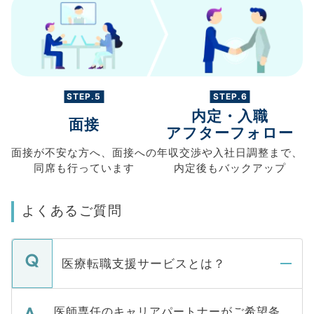
STEP.5
STEP.6
内定・入職
面接
アフターフォロー
面接が不安な方へ、
面接への
年収交渉や
入社日調整まで、
同席も
行っています
内定後もバックアップ
よくあるご質問
医療転職支援サービスとは？
医師専任のキャリアパートナーがご希望条