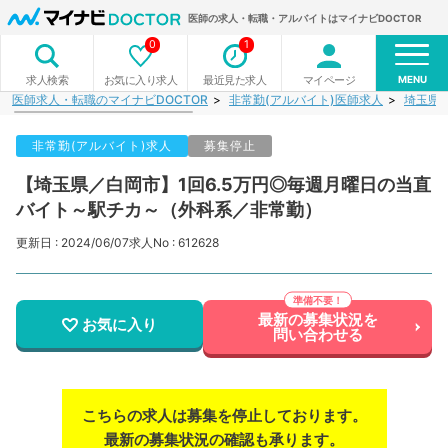
医師の求人・転職・アルバイトはマイナビDOCTOR
0
1
MENU
お気に入り求人
最近見た求人
マイページ
求人検索
医師求人・転職のマイナビDOCTOR
非常勤(アルバイト)医師求人
埼玉県
非常勤(アルバイト)求人
募集停止
【埼玉県／白岡市】1回6.5万円◎毎週月曜日の当直
バイト～駅チカ～（外科系／非常勤）
更新日 : 2024/06/07
求人No : 612628
最新の募集状況を
お気に入り
問い合わせる
こちらの求人は募集を停止しております。
最新の募集状況の確認も承ります。