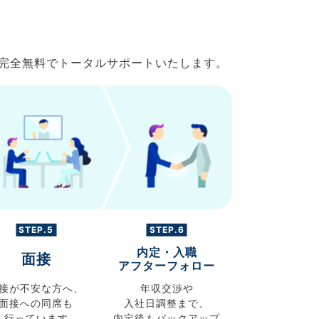
で完全無料でトータルサポートいたします。
STEP.5
STEP.6
内定・入職
面接
アフターフォロー
接が不安な方へ、
年収交渉や
面接への同席も
入社日調整まで、
行っています
内定後もバックアップ