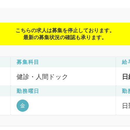
こちらの求人は募集を停止しております。
最新の募集状況の確認も承ります。
募集科目
給
健診・人間ドック
日
勤務曜日
勤
診
日
金
6