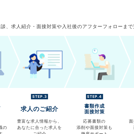
ご相談、求人紹介・面接対策や入社後のアフターフォローま
STEP.3
STEP.4
書類作成
グ
求人のご紹介
面接対策
豊富な求人情報から、
応募書類の
面
職の
あなたに合った求人を
添削や面接対策も
す
ご紹介
徹底サポート