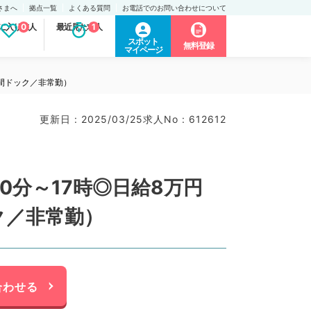
さまへ
拠点一覧
よくある質問
お電話でのお問い合わせについて
に入り求人
0
最近見た求人
1
スポット
無料登録
マイページ
間ドック／非常勤）
更新日 : 2025/03/25
求人No : 612612
分～17時◎日給8万円
ク／非常勤）
合わせる