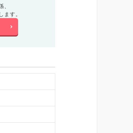
係、
します。