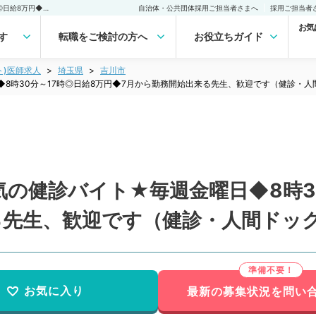
【埼玉県／吉川市】★人気の健診バイト★毎週金曜日◆8時30分～17時◎日給8万円◆7月から勤務開始出来る先生、歓迎です（健診・人間ドック／非常勤）非常勤(アルバイト)の求人｜医師の求人・転職・アルバイトは【マイナビDOCTOR】
自治体・公共団体採用ご担当者さまへ
採用ご担当者
お気
す
転職をご検討の方へ
お役立ちガイド
ト)医師求人
埼玉県
吉川市
8時30分～17時◎日給8万円◆7月から勤務開始出来る先生、歓迎です（健診・人
の健診バイト★毎週金曜日◆8時30
る先生、歓迎です（健診・人間ドッ
お気に入り
最新の募集状況を問い