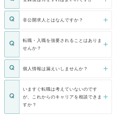
ご登録いただきましたら、弊社担当者がご
登録内容を確認し、その後メールもしくは
非公開求人とはなんですか？
お電話にて次のステップのご案内をいたし
ます。通常、5営業日以内にはご連絡をせて
マイナビDOCTORで取り扱っている求人の
いただきますので、しばらくお待ちくださ
うち約3割は、Webサイトからご覧いただ
転職・入職を強要されることはありま
い。
けない「非公開求人」です。非公開求人は
せんか？
下記の理由によって、一般には公開してい
ません。
転職・入職を強要することは一切ありませ
ん。また、仮に応募先から内定をいただい
個人情報は漏えいしませんか？
■応募殺到を避けるため 人気のある医療機
たとしても、ご本人が納得しない限り、内
関を公にしてしまうと、応募が殺到する場
定を承諾する必要はありません。内定先へ
個人情報が漏えいすることはありませんの
合があります。 選考を効率よく行うため
の辞退の連絡はキャリアパートナーが行い
で、ご安心ください。当サイトからの登録
いますぐ転職は考えていないのです
に、医療機関が求める条件に合った人材の
ますので、ご安心ください。
などで収集したご登録者様の個人情報は、
が、これからのキャリアを相談できま
みを人材紹介会社に依頼するケースが増え
ご本人のキャリアアップおよび転職活動の
ています。
すか？
支援を目的に使用いたします。お預かりし
ているすべての個人データはご本人の許可