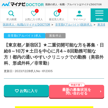
医師の求人・転職・アルバイトはマイナビDOCTOR
0
1
MENU
お気に入り求人
最近見た求人
マイページ
求人検索
医師求人・転職のマイナビDOCTOR
非常勤(アルバイト)医師求人
東京都
非常勤(アルバイト)求人
募集停止
【東京都／新宿区】★二重切開可能な方を募集・日
給8～10万★土日を中心に月4～8回勤務可能な
方！都内の通いやすいクリニックでの勤務（美容外
科、形成外科／非常勤）
更新日 : 2023/12/28
求人No : 612305
最新の募集状況を
お気に入り
問い合わせる