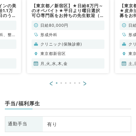
インの美
【東京都／新宿区】★日給8万円～
【東京
1.1万
のオペバイト★平日より曜日選択
★皮弁
日のうち
可◎専門医をお持ちの先生歓迎（形
募をお
2年4月
成外科／非常勤）
日曜の
常勤）
ニック
日給80,000円
日給
／非常
科、整形
形成外科
形
科、脳神
クリニック(保険診療)
ク
臓血管外
東京都新宿区
東
泌尿器
人科、眼
月,火,水,木,金
土,
道科、放
ョン科、
<
>
ク、人工
般内科、
、内分
手当/福利厚生
、老年内
科、消化
診療科、
有り
通勤手当
ドック、
、膠原病