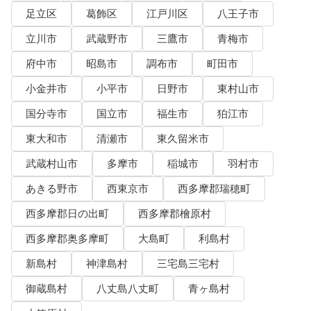
足立区
葛飾区
江戸川区
八王子市
立川市
武蔵野市
三鷹市
青梅市
府中市
昭島市
調布市
町田市
小金井市
小平市
日野市
東村山市
国分寺市
国立市
福生市
狛江市
東大和市
清瀬市
東久留米市
武蔵村山市
多摩市
稲城市
羽村市
あきる野市
西東京市
西多摩郡瑞穂町
西多摩郡日の出町
西多摩郡檜原村
西多摩郡奥多摩町
大島町
利島村
新島村
神津島村
三宅島三宅村
御蔵島村
八丈島八丈町
青ヶ島村