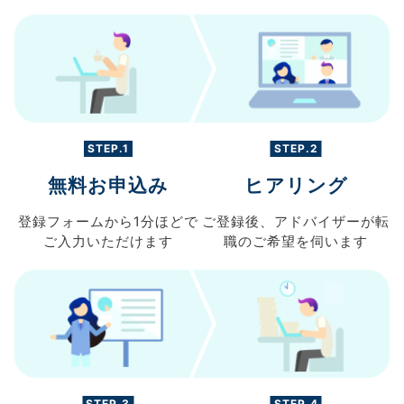
STEP.1
STEP.2
無料お申込み
ヒアリング
登録フォームから
1分ほどで
ご登録後、
アドバイザーが転
ご入力
いただけます
職の
ご希望を伺います
STEP.3
STEP.4