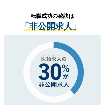
お気軽にご相談ください。先生専任のキャ
なく、医療機関側に開示したり、第三者に
リアパートナーが将来のご希望などをおう
提供することは一切ありません。また弊社
かがいして、現在の医療機関の状況や紹介
転職成功の秘訣は
は、個人情報の取り扱いについての厳密な
経験をまじえながら、適切なアドバイスを
管理基準を満たした事業者のみに付与され
「非公開求人」
させていただきます。すぐにご転職をされ
る、プライバシーマークを取得済みです。
ない方には、長期的なサポートが可能です
ご登録いただいた個人情報は、SSL（デー
ので、まずはご登録ください。
タ暗号化）によって保護されていますの
で、機密保持に関してもご安心ください。