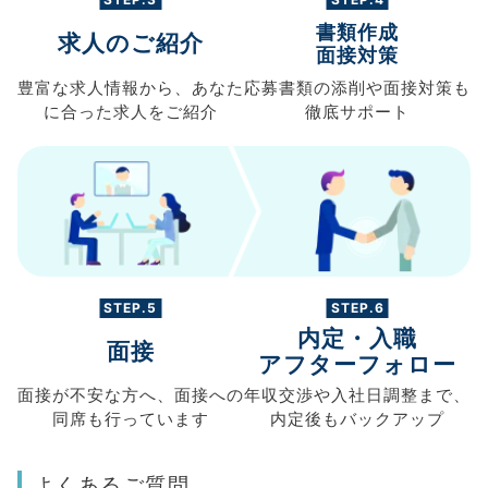
書類作成
求人のご紹介
面接対策
豊富な求人情報から、
あなた
応募書類の
添削や面接対策も
に合った求人を
ご紹介
徹底サポート
STEP.5
STEP.6
内定・入職
面接
アフターフォロー
面接が不安な方へ、
面接への
年収交渉や
入社日調整まで、
同席も
行っています
内定後もバックアップ
よくあるご質問