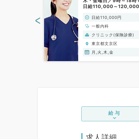
万円の往診バイ
木・金曜日／9時～18時
科／非常勤）
日給110,000～120,00
／訪問診療のお仕事です
<
00円
日給110,000円
（内科／非常勤）
、脳神経外科、一
一般内科
老年内科、外科系
(保険診療)
クリニック(保険診療)
般外科
京区
東京都文京区
月,火,木,金
給与
求人詳細