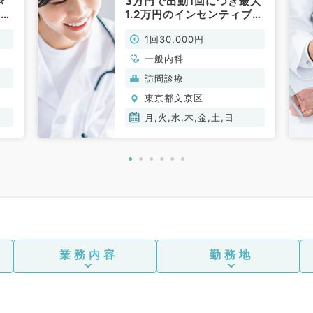
☆
3万円で出動1回につき最大
0円
1.2万円のインセンティブあ
り◎ファーストコールは看
1回30,000円
護師の方が対応（一般内科
／非常勤）
一般内科
訪問診療
東京都文京区
月,火,水,木,金,土,日
業務内容
勤務地