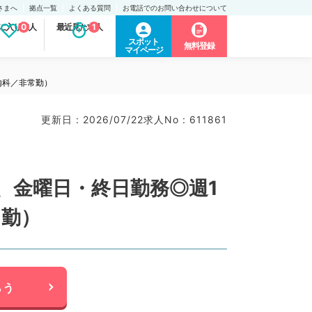
さまへ
拠点一覧
よくある質問
お電話でのお問い合わせについて
に入り求人
0
最近見た求人
1
スポット
無料登録
マイページ
内科／非常勤）
更新日 : 2026/07/22
求人No : 611861
、金曜日・終日勤務◎週1
常勤）
らう