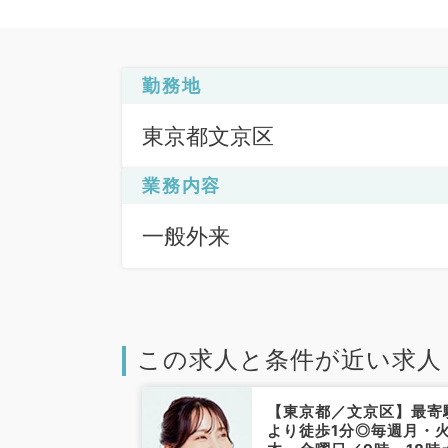
勤務地
東京都文京区
業務内容
一般外来
この求人と条件が近い求人
文京区】立地抜
【東京都／文京区】最寄
ック！曜日選択
より徒歩1分◎毎週月・