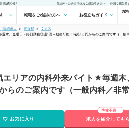
【東京都／文京区】★人気エリアの内科外来バイト★毎週木、金曜日・終日勤務◎週1回～勤務可能！時給1万円からのご案内です（一般内科／非常勤）非常勤(アルバイト)の求人｜医師の求人・転職・アルバイトは【マイナビDOCTOR】
自治体・公共団体採用ご担当者さまへ
採用ご担当者
お気
す
転職をご検討の方へ
お役立ちガイド
ト)医師求人
東京都
文京区
毎週木、金曜日・終日勤務◎週1回～勤務可能！時給1万円からのご案内です（一般
気エリアの内科外来バイト★毎週木
円からのご案内です（一般内科／非
お気に入り
求人を紹介しても