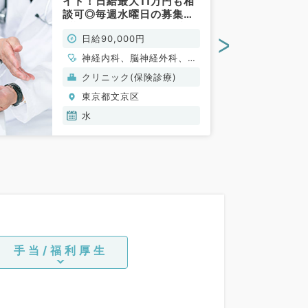
イト！日給最大11万円も相
談可◎毎週水曜日の募集！
看護師同行あり（内科系／
>
日給90,000円
非常勤）
神経内科、脳神経外科、一
般内科、循環器内科、呼吸
クリニック(保険診療)
器内科、消化器内科、内分
東京都文京区
泌・代謝内科、腎臓内科、
老年内科、血液内科
水
手当/福利厚生