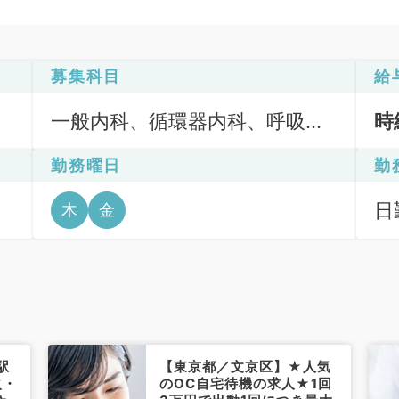
募集科目
給
一般内科、循環器内科、呼吸器
時
内科、消化器内科、内分泌・代
勤務曜日
勤
謝内科
日
木
金
6
駅
【東京都／文京区】★人気
火・
のOC自宅待機の求人★1回