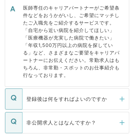
医師専任のキャリアパートナーがご希望条
件などをおうかがいし、ご希望にマッチし
たご入職先をご紹介するサービスです。
「自宅から近い病院を紹介してほしい」
「医療機器が充実した病院で働きたい」
「年収1,500万円以上の病院を探してい
る」など、さまざまなご要望をキャリアパ
ートナーにお伝えください。常勤求人はも
ちろん、非常勤・スポットのお仕事紹介も
行なっております。
登録後は何をすればよいのですか
ご登録いただきましたら、弊社担当者がご
登録内容を確認し、その後メールもしくは
非公開求人とはなんですか？
お電話にて次のステップのご案内をいたし