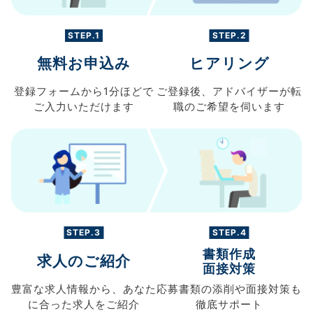
STEP.1
STEP.2
無料お申込み
ヒアリング
登録フォームから
1分ほどで
ご登録後、
アドバイザーが転
ご入力
いただけます
職の
ご希望を伺います
STEP.3
STEP.4
書類作成
求人のご紹介
面接対策
豊富な求人情報から、
あなた
応募書類の
添削や面接対策も
に合った求人を
ご紹介
徹底サポート