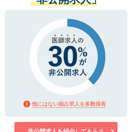
る、プライバシーマークを取得済みです。
ない方には、長期的なサポートが可能です
ご登録いただいた個人情報は、SSL（デー
ので、まずはご登録ください。
タ暗号化）によって保護されていますの
で、機密保持に関してもご安心ください。
他にはない独占求人を多数保有
非公開求人を紹介してもらう