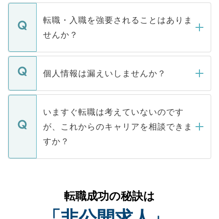
ます。通常、5営業日以内にはご連絡をせて
マイナビDOCTORで取り扱っている求人の
いただきますので、しばらくお待ちくださ
うち約3割は、Webサイトからご覧いただ
転職・入職を強要されることはありま
い。
けない「非公開求人」です。非公開求人は
せんか？
下記の理由によって、一般には公開してい
ません。
転職・入職を強要することは一切ありませ
ん。また、仮に応募先から内定をいただい
個人情報は漏えいしませんか？
■応募殺到を避けるため 人気のある医療機
たとしても、ご本人が納得しない限り、内
関を公にしてしまうと、応募が殺到する場
定を承諾する必要はありません。内定先へ
個人情報が漏えいすることはありませんの
合があります。 選考を効率よく行うため
の辞退の連絡はキャリアパートナーが行い
で、ご安心ください。当サイトからの登録
いますぐ転職は考えていないのです
に、医療機関が求める条件に合った人材の
ますので、ご安心ください。
などで収集したご登録者様の個人情報は、
が、これからのキャリアを相談できま
みを人材紹介会社に依頼するケースが増え
ご本人のキャリアアップおよび転職活動の
ています。
すか？
支援を目的に使用いたします。お預かりし
ているすべての個人データはご本人の許可
お気軽にご相談ください。先生専任のキャ
なく、医療機関側に開示したり、第三者に
リアパートナーが将来のご希望などをおう
提供することは一切ありません。また弊社
かがいして、現在の医療機関の状況や紹介
転職成功の秘訣は
は、個人情報の取り扱いについての厳密な
経験をまじえながら、適切なアドバイスを
管理基準を満たした事業者のみに付与され
「非公開求人」
させていただきます。すぐにご転職をされ