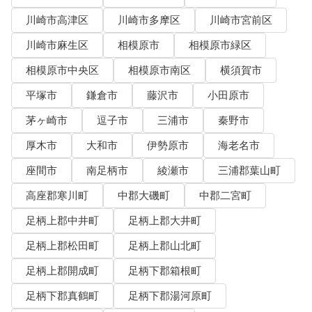
川崎市高津区
川崎市多摩区
川崎市宮前区
川崎市麻生区
相模原市
相模原市緑区
相模原市中央区
相模原市南区
横須賀市
平塚市
鎌倉市
藤沢市
小田原市
茅ヶ崎市
逗子市
三浦市
秦野市
厚木市
大和市
伊勢原市
海老名市
座間市
南足柄市
綾瀬市
三浦郡葉山町
高座郡寒川町
中郡大磯町
中郡二宮町
足柄上郡中井町
足柄上郡大井町
足柄上郡松田町
足柄上郡山北町
足柄上郡開成町
足柄下郡箱根町
足柄下郡真鶴町
足柄下郡湯河原町