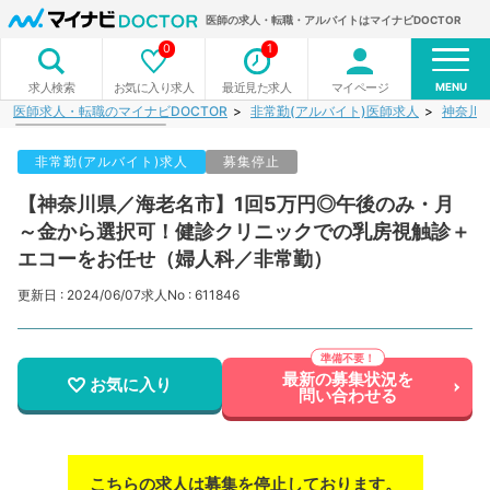
医師の求人・転職・アルバイトはマイナビDOCTOR
0
1
MENU
お気に入り求人
最近見た求人
マイページ
求人検索
医師求人・転職のマイナビDOCTOR
非常勤(アルバイト)医師求人
神奈川
非常勤(アルバイト)求人
募集停止
【神奈川県／海老名市】1回5万円◎午後のみ・月
～金から選択可！健診クリニックでの乳房視触診＋
エコーをお任せ（婦人科／非常勤）
更新日 : 2024/06/07
求人No : 611846
最新の募集状況を
お気に入り
問い合わせる
こちらの求人は募集を停止しております。