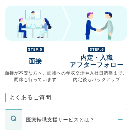
STEP.5
STEP.6
内定・入職
面接
アフターフォロー
面接が不安な方へ、
面接への
年収交渉や
入社日調整まで、
同席も
行っています
内定後もバックアップ
よくあるご質問
医療転職支援サービスとは？