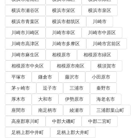
横浜市瀬谷区
横浜市栄区
横浜市泉区
横浜市青葉区
横浜市都筑区
川崎市
川崎市川崎区
川崎市幸区
川崎市中原区
川崎市高津区
川崎市多摩区
川崎市宮前区
川崎市麻生区
相模原市
相模原市緑区
相模原市中央区
相模原市南区
横須賀市
平塚市
鎌倉市
藤沢市
小田原市
茅ヶ崎市
逗子市
三浦市
秦野市
厚木市
大和市
伊勢原市
海老名市
座間市
南足柄市
綾瀬市
三浦郡葉山町
高座郡寒川町
中郡大磯町
中郡二宮町
足柄上郡中井町
足柄上郡大井町