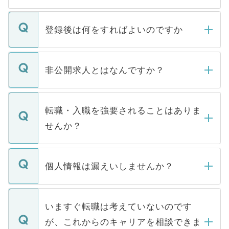
登録後は何をすればよいのですか
ご登録いただきましたら、弊社担当者がご
登録内容を確認し、その後メールもしくは
非公開求人とはなんですか？
お電話にて次のステップのご案内をいたし
ます。通常、5営業日以内にはご連絡をせて
マイナビDOCTORで取り扱っている求人の
いただきますので、しばらくお待ちくださ
うち約3割は、Webサイトからご覧いただ
転職・入職を強要されることはありま
い。
けない「非公開求人」です。非公開求人は
せんか？
下記の理由によって、一般には公開してい
ません。
転職・入職を強要することは一切ありませ
ん。また、仮に応募先から内定をいただい
個人情報は漏えいしませんか？
■応募殺到を避けるため 人気のある医療機
たとしても、ご本人が納得しない限り、内
関を公にしてしまうと、応募が殺到する場
定を承諾する必要はありません。内定先へ
個人情報が漏えいすることはありませんの
合があります。 選考を効率よく行うため
の辞退の連絡はキャリアパートナーが行い
で、ご安心ください。当サイトからの登録
いますぐ転職は考えていないのです
に、医療機関が求める条件に合った人材の
ますので、ご安心ください。
などで収集したご登録者様の個人情報は、
が、これからのキャリアを相談できま
みを人材紹介会社に依頼するケースが増え