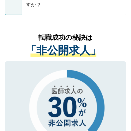
ご本人のキャリアアップおよび転職活動の
ています。
すか？
支援を目的に使用いたします。お預かりし
ているすべての個人データはご本人の許可
お気軽にご相談ください。先生専任のキャ
なく、医療機関側に開示したり、第三者に
リアパートナーが将来のご希望などをおう
提供することは一切ありません。また弊社
かがいして、現在の医療機関の状況や紹介
転職成功の秘訣は
は、個人情報の取り扱いについての厳密な
経験をまじえながら、適切なアドバイスを
管理基準を満たした事業者のみに付与され
「非公開求人」
させていただきます。すぐにご転職をされ
る、プライバシーマークを取得済みです。
ない方には、長期的なサポートが可能です
ご登録いただいた個人情報は、SSL（デー
ので、まずはご登録ください。
タ暗号化）によって保護されていますの
で、機密保持に関してもご安心ください。