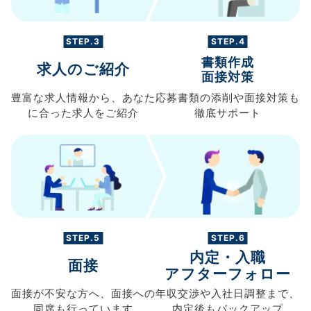
STEP.3
STEP.4
書類作成
求人のご紹介
面接対策
豊富な求人情報から、
あなた
応募書類の
添削や面接対策も
に合った求人を
ご紹介
徹底サポート
STEP.5
STEP.6
内定・入職
面接
アフターフォロー
面接が不安な方へ、
面接への
年収交渉や
入社日調整まで、
同席も
行っています
内定後もバックアップ