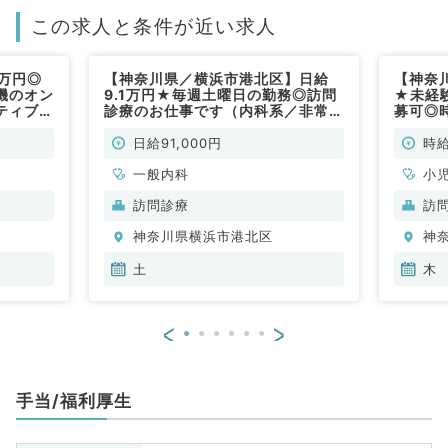
この求人と条件が近い求人
万円◎
【神奈川県／横浜市港北区】日給
【神奈
機のオン
9.1万円★毎週土曜日の勤務◎訪問
★未経
ティブ＆
診療のお仕事です（内科系／非常
募可◎時
／非常
勤）
～18
（一般
日給91,000円
時給
一般内科
小
訪問診療
訪
神奈川県横浜市港北区
神
土
木
<
>
手当/福利厚生