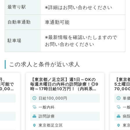
※詳細はお問い合わせください
最寄り駅
車通勤可能
自動車通勤
※最新情報を確認いたしますので
駐車場
お問い合わせください
この求人と条件が近い求人
月、
【東京都／足立区】週1日～OKの
【東京
談可能で
毎週木曜日の内科の訪問診療！◎9
5土曜
,000
時～17時日給10万円！（内科系／
70,0
！（一
非常勤）
マイカ
非常勤
日給100,000円
単価
一般内科
一
訪問診療
病
東京都足立区
東