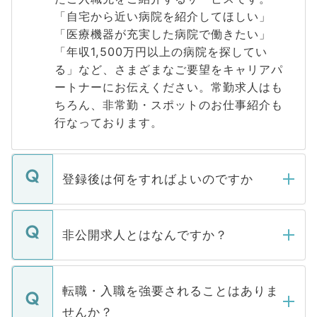
「自宅から近い病院を紹介してほしい」
「医療機器が充実した病院で働きたい」
「年収1,500万円以上の病院を探してい
る」など、さまざまなご要望をキャリアパ
ートナーにお伝えください。常勤求人はも
ちろん、非常勤・スポットのお仕事紹介も
行なっております。
登録後は何をすればよいのですか
ご登録いただきましたら、弊社担当者がご
登録内容を確認し、その後メールもしくは
非公開求人とはなんですか？
お電話にて次のステップのご案内をいたし
ます。通常、5営業日以内にはご連絡をせて
マイナビDOCTORで取り扱っている求人の
いただきますので、しばらくお待ちくださ
うち約3割は、Webサイトからご覧いただ
転職・入職を強要されることはありま
い。
けない「非公開求人」です。非公開求人は
せんか？