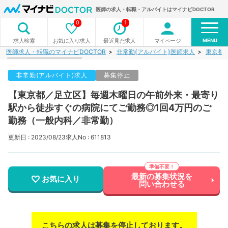
医師の求人・転職・アルバイトはマイナビDOCTOR
0
1
MENU
お気に入り求人
最近見た求人
マイページ
求人検索
医師求人・転職のマイナビDOCTOR
非常勤(アルバイト)医師求人
東京都
非常勤(アルバイト)求人
募集停止
【東京都／足立区】毎週木曜日の午前外来・最寄り
駅から徒歩すぐの病院にてご勤務◎1回4万円のご
勤務（一般内科／非常勤）
更新日 : 2023/08/23
求人No : 611813
最新の募集状況を
お気に入り
問い合わせる
こちらの求人は募集を停止しております。