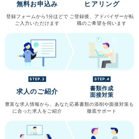
無料お申込み
ヒアリング
登録フォームから
1分ほどで
ご登録後、
アドバイザーが転
ご入力
いただけます
職の
ご希望を伺います
STEP.3
STEP.4
書類作成
求人のご紹介
面接対策
豊富な求人情報から、
あなた
応募書類の
添削や面接対策も
に合った求人を
ご紹介
徹底サポート