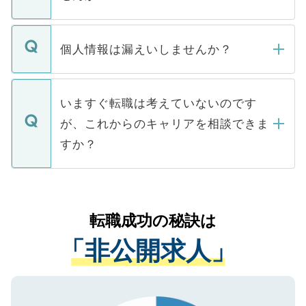
下記の理由によって、一般には公開してい
ません。
転職・入職を強要することは一切ありませ
ん。また、仮に応募先から内定をいただい
個人情報は漏えいしませんか？
■応募殺到を避けるため 人気のある医療機
たとしても、ご本人が納得しない限り、内
関を公にしてしまうと、応募が殺到する場
定を承諾する必要はありません。内定先へ
個人情報が漏えいすることはありませんの
合があります。 選考を効率よく行うため
の辞退の連絡はキャリアパートナーが行い
で、ご安心ください。当サイトからの登録
いますぐ転職は考えていないのです
に、医療機関が求める条件に合った人材の
ますので、ご安心ください。
などで収集したご登録者様の個人情報は、
が、これからのキャリアを相談できま
みを人材紹介会社に依頼するケースが増え
ご本人のキャリアアップおよび転職活動の
ています。
すか？
支援を目的に使用いたします。お預かりし
ているすべての個人データはご本人の許可
お気軽にご相談ください。先生専任のキャ
なく、医療機関側に開示したり、第三者に
リアパートナーが将来のご希望などをおう
提供することは一切ありません。また弊社
かがいして、現在の医療機関の状況や紹介
転職成功の秘訣は
は、個人情報の取り扱いについての厳密な
経験をまじえながら、適切なアドバイスを
管理基準を満たした事業者のみに付与され
「非公開求人」
させていただきます。すぐにご転職をされ
る、プライバシーマークを取得済みです。
ない方には、長期的なサポートが可能です
ご登録いただいた個人情報は、SSL（デー
ので、まずはご登録ください。
タ暗号化）によって保護されていますの
で、機密保持に関してもご安心ください。