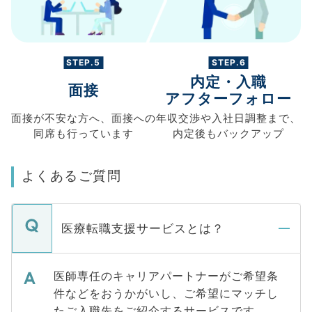
STEP.5
STEP.6
内定・入職
面接
アフターフォロー
面接が不安な方へ、
面接への
年収交渉や
入社日調整まで、
同席も
行っています
内定後もバックアップ
よくあるご質問
医療転職支援サービスとは？
医師専任のキャリアパートナーがご希望条
件などをおうかがいし、ご希望にマッチし
たご入職先をご紹介するサービスです。