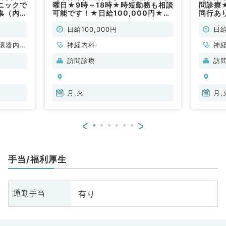
ニックで
曜日★9時～18時★時短勤務も相談
問診療
集（内科
可能です！★日給100,000円★ク
同行あ
リニックの訪問診療のお仕事です！
問！◎
(神経内科／非常勤)
／非常
日給100,000円
日給
環器内
神経内科
神
内科、内
科
訪問診療
訪
科、血液
分
内
月,火
月,
<
>
手当/福利厚生
有り
通勤手当