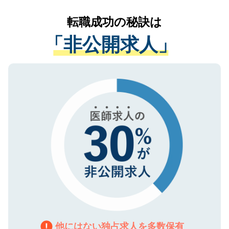
リアパートナーが将来のご希望などをおう
提供することは一切ありません。また弊社
かがいして、現在の医療機関の状況や紹介
転職成功の秘訣は
は、個人情報の取り扱いについての厳密な
経験をまじえながら、適切なアドバイスを
管理基準を満たした事業者のみに付与され
「非公開求人」
させていただきます。すぐにご転職をされ
る、プライバシーマークを取得済みです。
ない方には、長期的なサポートが可能です
ご登録いただいた個人情報は、SSL（デー
ので、まずはご登録ください。
タ暗号化）によって保護されていますの
で、機密保持に関してもご安心ください。
他にはない独占求人を多数保有