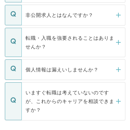
ご登録いただきましたら、弊社担当者がご
登録内容を確認し、その後メールもしくは
非公開求人とはなんですか？
お電話にて次のステップのご案内をいたし
ます。通常、5営業日以内にはご連絡をせて
マイナビDOCTORで取り扱っている求人の
いただきますので、しばらくお待ちくださ
うち約3割は、Webサイトからご覧いただ
転職・入職を強要されることはありま
い。
けない「非公開求人」です。非公開求人は
せんか？
下記の理由によって、一般には公開してい
ません。
転職・入職を強要することは一切ありませ
ん。また、仮に応募先から内定をいただい
個人情報は漏えいしませんか？
■応募殺到を避けるため 人気のある医療機
たとしても、ご本人が納得しない限り、内
関を公にしてしまうと、応募が殺到する場
定を承諾する必要はありません。内定先へ
個人情報が漏えいすることはありませんの
合があります。 選考を効率よく行うため
の辞退の連絡はキャリアパートナーが行い
で、ご安心ください。当サイトからの登録
いますぐ転職は考えていないのです
に、医療機関が求める条件に合った人材の
ますので、ご安心ください。
などで収集したご登録者様の個人情報は、
が、これからのキャリアを相談できま
みを人材紹介会社に依頼するケースが増え
ご本人のキャリアアップおよび転職活動の
ています。
すか？
支援を目的に使用いたします。お預かりし
ているすべての個人データはご本人の許可
お気軽にご相談ください。先生専任のキャ
なく、医療機関側に開示したり、第三者に