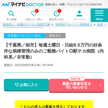
医師の求人・転職・アルバイトはマイナビDOCTOR
0
1
MENU
お気に入り求人
最近見た求人
マイページ
求人検索
医師求人・転職のマイナビDOCTOR
非常勤(アルバイト)医師求人
柏市
非常勤(アルバイト)求人
募集停止
【千葉県／柏市】毎週土曜日・日給8.5万円の好条
件な病棟管理のみのご勤務バイト◎駅チカ病院（内
科系／非常勤）
更新日 : 2023/08/31
求人No : 611449
最新の募集状況を
お気に入り
問い合わせる
こちらの求人は募集を停止しております。