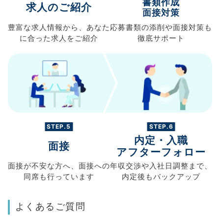
書類作成
求人のご紹介
面接対策
豊富な求人情報から、
あなた
応募書類の
添削や面接対策も
に合った求人を
ご紹介
徹底サポート
STEP.5
STEP.6
内定・入職
面接
アフターフォロー
面接が不安な方へ、
面接への
年収交渉や
入社日調整まで、
同席も
行っています
内定後もバックアップ
よくあるご質問