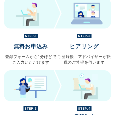
STEP.1
STEP.2
無料お申込み
ヒアリング
登録フォームから
1分ほどで
ご登録後、
アドバイザーが転
ご入力
いただけます
職の
ご希望を伺います
STEP.3
STEP.4