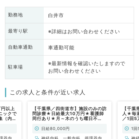
白井市
勤務地
※詳細はお問い合わせください
最寄り駅
車通勤可能
自動車通勤
※最新情報を確認いたしますので
駐車場
お問い合わせください
この求人と条件が近い求人
万円以上
【千葉県／四街道市】施設のみの訪
【千葉
ニックで
問診療★日給最大10万円★看護師
人★毎
集（内科
同行あり★月～木のうち曜日不
／1回
問！◎9～17時のご勤務◎（内科系
同行者
／非常勤）
日給80,000円
1回
環器内
神経内科、一般内科、循環器内
神