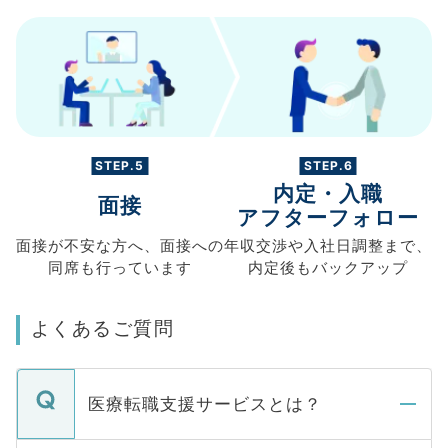
STEP.5
STEP.6
内定・入職
面接
アフターフォロー
面接が不安な方へ、
面接への
年収交渉や
入社日調整まで、
同席も
行っています
内定後もバックアップ
よくあるご質問
医療転職支援サービスとは？