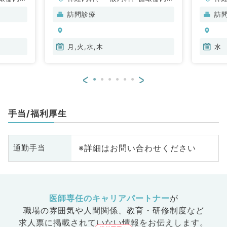
内科、内
科、呼吸器内科、消化器内科、内
循
訪問診療
訪
科、血液
分泌・代謝内科、腎臓内科、老年
内
内科、血液内科、膠原病科
科
月,火,水,木
水
<
>
手当/福利厚生
※詳細はお問い合わせください
通勤手当
医師専任のキャリアパートナー
が
職場の雰囲気や人間関係、
教育・研修制度など
求人票に掲載されていない情報をお伝えします。