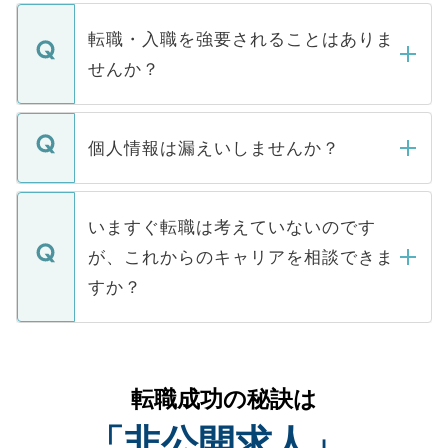
ます。通常、5営業日以内にはご連絡をせて
マイナビDOCTORで取り扱っている求人の
いただきますので、しばらくお待ちくださ
うち約3割は、Webサイトからご覧いただ
転職・入職を強要されることはありま
い。
けない「非公開求人」です。非公開求人は
せんか？
下記の理由によって、一般には公開してい
ません。
転職・入職を強要することは一切ありませ
ん。また、仮に応募先から内定をいただい
個人情報は漏えいしませんか？
■応募殺到を避けるため 人気のある医療機
たとしても、ご本人が納得しない限り、内
関を公にしてしまうと、応募が殺到する場
定を承諾する必要はありません。内定先へ
個人情報が漏えいすることはありませんの
合があります。 選考を効率よく行うため
の辞退の連絡はキャリアパートナーが行い
で、ご安心ください。当サイトからの登録
いますぐ転職は考えていないのです
に、医療機関が求める条件に合った人材の
ますので、ご安心ください。
などで収集したご登録者様の個人情報は、
が、これからのキャリアを相談できま
みを人材紹介会社に依頼するケースが増え
ご本人のキャリアアップおよび転職活動の
ています。
すか？
支援を目的に使用いたします。お預かりし
ているすべての個人データはご本人の許可
お気軽にご相談ください。先生専任のキャ
なく、医療機関側に開示したり、第三者に
リアパートナーが将来のご希望などをおう
提供することは一切ありません。また弊社
かがいして、現在の医療機関の状況や紹介
転職成功の秘訣は
は、個人情報の取り扱いについての厳密な
経験をまじえながら、適切なアドバイスを
管理基準を満たした事業者のみに付与され
「非公開求人」
させていただきます。すぐにご転職をされ
る、プライバシーマークを取得済みです。