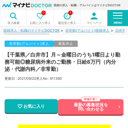
医師の求人・転職・アルバイトはマイナビDOCTOR
0
1
MENU
お気に入り求人
最近見た求人
マイページ
求人検索
医師求人・転職のマイナビDOCTOR
非常勤(アルバイト)医師求人
白井市
非常勤(アルバイト)求人
募集停止
【千葉県／白井市】月～金曜日のうち1曜日より勤
務可能◎糖尿病外来のご勤務・日給8万円（内分
泌・代謝内科／非常勤）
更新日 : 2021/09/22
求人No : 611360
最新の募集状況を
お気に入り
問い合わせる