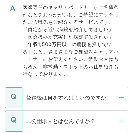
医師専任のキャリアパートナーがご希望条
件などをおうかがいし、ご希望にマッチし
たご入職先をご紹介するサービスです。
「自宅から近い病院を紹介してほしい」
「医療機器が充実した病院で働きたい」
「年収1,500万円以上の病院を探してい
る」など、さまざまなご要望をキャリアパ
ートナーにお伝えください。常勤求人はも
ちろん、非常勤・スポットのお仕事紹介も
行なっております。
登録後は何をすればよいのですか
ご登録いただきましたら、弊社担当者がご
登録内容を確認し、その後メールもしくは
非公開求人とはなんですか？
お電話にて次のステップのご案内をいたし