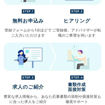
STEP.1
STEP.2
無料お申込み
ヒアリング
登録フォームから
1分ほどで
ご登録後、
アドバイザーが転
ご入力
いただけます
職の
ご希望を伺います
STEP.3
STEP.4
書類作成
求人のご紹介
面接対策
豊富な求人情報から、
あなた
応募書類の
添削や面接対策も
に合った求人を
ご紹介
徹底サポート