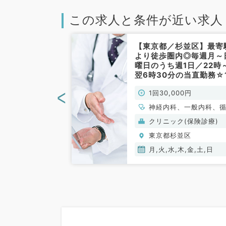
この求人と条件が近い求人
並区】日給9.1
【東京都／杉並区】最寄
3週日曜日での
より徒歩圏内◎毎週月～
診療のお仕事で
曜日のうち週1日／22時
／非常勤）
翌6時30分の当直勤務☆
回3万円＋インセンティ
<
00円
1回30,000円
／待機のお仕事です（内
系／非常勤）
神経内科、一般内科、
器内科、呼吸器内科、
クリニック(保険診療)
器内科、内分泌・代謝
並区
東京都杉並区
科、腎臓内科、老年内
血液内科、膠原病科
月,火,水,木,金,土,日