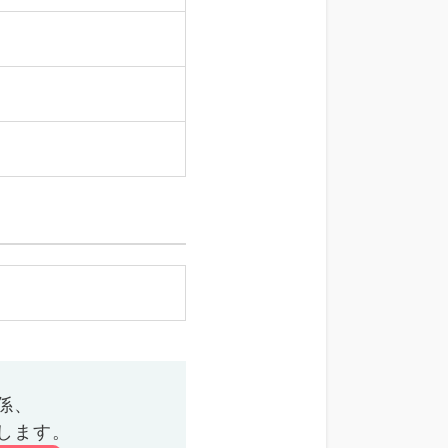
係、
します。