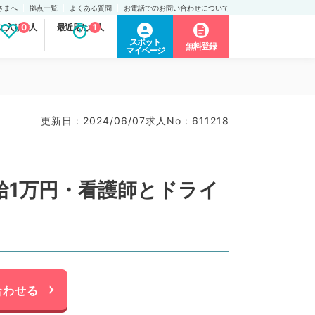
さまへ
拠点一覧
よくある質問
お電話でのお問い合わせについて
に入り求人
0
最近見た求人
1
スポット
無料登録
マイページ
更新日 : 2024/06/07
求人No : 611218
給1万円・看護師とドライ
合わせる