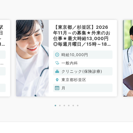
駅
【東京都／杉並区】2026
日
年11月～の募集★外来のお
～
仕事★最大時給13,000円
1
◎毎週月曜日／15時～18時
ブ
のご勤務です！（一般内科
時給10,000円
科
／非常勤）
循環
一般内科
消化
クリニック(保険診療)
内
東京都杉並区
科、
月