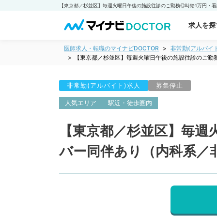
求人を探
医師求人・転職のマイナビDOCTOR
非常勤(アルバイ
【東京都／杉並区】毎週火曜日午後の施設往診のご勤
非常勤(アルバイト)求人
募集停止
人気エリア
駅近・徒歩圏内
【東京都／杉並区】毎週
バー同伴あり（内科系／