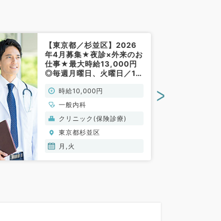
【東京都／杉並区】2026
年4月募集★夜診×外来のお
仕事★最大時給13,000円
◎毎週月曜日、火曜日／18
時～20時のご勤務です！
>
時給10,000円
（一般内科／非常勤）
一般内科
クリニック(保険診療)
東京都杉並区
月,火