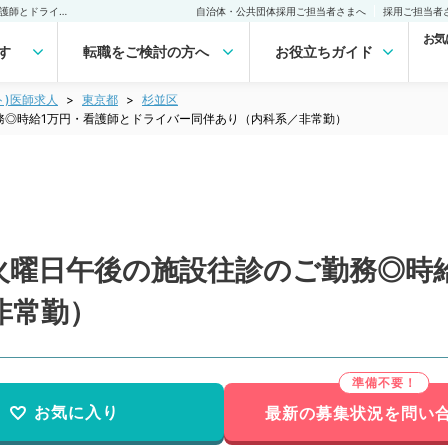
【東京都／杉並区】毎週火曜日午後の施設往診のご勤務◎時給1万円・看護師とドライバー同伴あり（内科系／非常勤）非常勤(アルバイト)の求人｜医師の求人・転職・アルバイトは【マイナビDOCTOR】
自治体・公共団体採用ご担当者さまへ
採用ご担当者
お気
す
転職をご検討の方へ
お役立ちガイド
ト)医師求人
東京都
杉並区
務◎時給1万円・看護師とドライバー同伴あり（内科系／非常勤）
火曜日午後の施設往診のご勤務◎時
非常勤）
お気に入り
最新の募集状況を問い