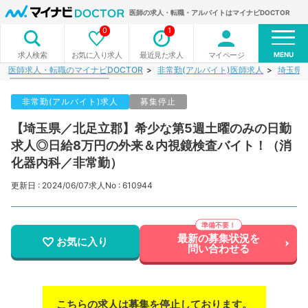
医師の求人・転職・アルバイトはマイナビDOCTOR
0
1
MENU
お気に入り求人
最近見た求人
マイページ
求人検索
医師求人・転職のマイナビDOCTOR
非常勤(アルバイト)医師求人
埼玉県
非常勤(アルバイト)求人
募集停止
【埼玉県／北足立郡】希少な第5週土曜のみの日勤
求人◎日給8万円の外来＆内視鏡検査バイト！（消
化器内科／非常勤）
更新日 : 2024/06/07
求人No : 610944
最新の募集状況を
お気に入り
問い合わせる
こちらの求人は募集を停止しております。