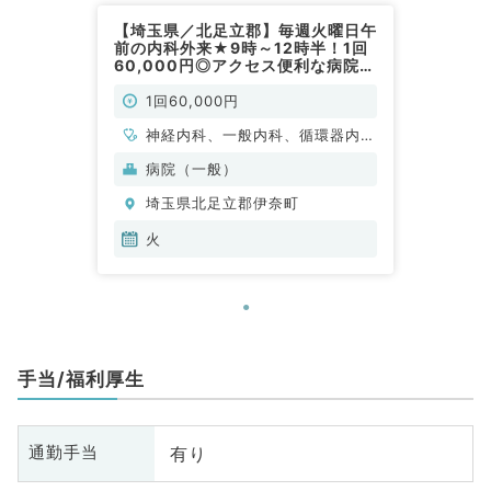
【埼玉県／北足立郡】毎週火曜日午
前の内科外来★9時～12時半！1回
60,000円◎アクセス便利な病院で
す！（内科系／非常勤）
1回60,000円
神経内科、一般内科、循環器内
科、呼吸器内科、消化器内科、内
病院（一般）
分泌・代謝内科、腎臓内科、老年
埼玉県北足立郡伊奈町
内科、血液内科
火
手当/福利厚生
有り
通勤手当