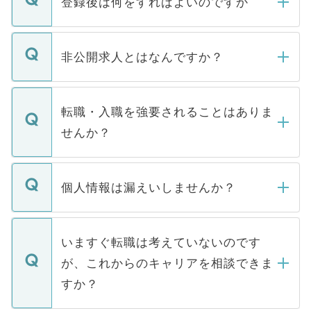
登録後は何をすればよいのですか
ご登録いただきましたら、弊社担当者がご
登録内容を確認し、その後メールもしくは
非公開求人とはなんですか？
お電話にて次のステップのご案内をいたし
ます。通常、5営業日以内にはご連絡をせて
マイナビDOCTORで取り扱っている求人の
いただきますので、しばらくお待ちくださ
うち約3割は、Webサイトからご覧いただ
転職・入職を強要されることはありま
い。
けない「非公開求人」です。非公開求人は
せんか？
下記の理由によって、一般には公開してい
ません。
転職・入職を強要することは一切ありませ
ん。また、仮に応募先から内定をいただい
個人情報は漏えいしませんか？
■応募殺到を避けるため 人気のある医療機
たとしても、ご本人が納得しない限り、内
関を公にしてしまうと、応募が殺到する場
定を承諾する必要はありません。内定先へ
個人情報が漏えいすることはありませんの
合があります。 選考を効率よく行うため
の辞退の連絡はキャリアパートナーが行い
で、ご安心ください。当サイトからの登録
いますぐ転職は考えていないのです
に、医療機関が求める条件に合った人材の
ますので、ご安心ください。
などで収集したご登録者様の個人情報は、
が、これからのキャリアを相談できま
みを人材紹介会社に依頼するケースが増え
ご本人のキャリアアップおよび転職活動の
ています。
すか？
支援を目的に使用いたします。お預かりし
ているすべての個人データはご本人の許可