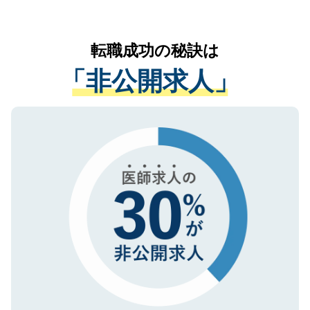
お気軽にご相談ください。先生専任のキャ
なく、医療機関側に開示したり、第三者に
リアパートナーが将来のご希望などをおう
提供することは一切ありません。また弊社
かがいして、現在の医療機関の状況や紹介
転職成功の秘訣は
は、個人情報の取り扱いについての厳密な
経験をまじえながら、適切なアドバイスを
管理基準を満たした事業者のみに付与され
「非公開求人」
させていただきます。すぐにご転職をされ
る、プライバシーマークを取得済みです。
ない方には、長期的なサポートが可能です
ご登録いただいた個人情報は、SSL（デー
ので、まずはご登録ください。
タ暗号化）によって保護されていますの
で、機密保持に関してもご安心ください。