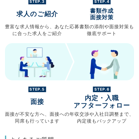
STEP.3
STEP.4
書類作成
求人のご紹介
面接対策
豊富な求人情報から、
あなた
応募書類の
添削や面接対策も
に合った求人を
ご紹介
徹底サポート
STEP.5
STEP.6
内定・入職
面接
アフターフォロー
面接が不安な方へ、
面接への
年収交渉や
入社日調整まで、
同席も
行っています
内定後もバックアップ