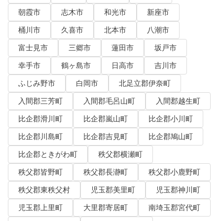
朝霞市
志木市
和光市
新座市
桶川市
久喜市
北本市
八潮市
富士見市
三郷市
蓮田市
坂戸市
幸手市
鶴ヶ島市
日高市
吉川市
ふじみ野市
白岡市
北足立郡伊奈町
入間郡三芳町
入間郡毛呂山町
入間郡越生町
比企郡滑川町
比企郡嵐山町
比企郡小川町
比企郡川島町
比企郡吉見町
比企郡鳩山町
比企郡ときがわ町
秩父郡横瀬町
秩父郡皆野町
秩父郡長瀞町
秩父郡小鹿野町
秩父郡東秩父村
児玉郡美里町
児玉郡神川町
児玉郡上里町
大里郡寄居町
南埼玉郡宮代町