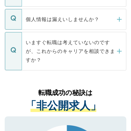
下記の理由によって、一般には公開してい
ません。
転職・入職を強要することは一切ありませ
ん。また、仮に応募先から内定をいただい
個人情報は漏えいしませんか？
■応募殺到を避けるため 人気のある医療機
たとしても、ご本人が納得しない限り、内
関を公にしてしまうと、応募が殺到する場
定を承諾する必要はありません。内定先へ
個人情報が漏えいすることはありませんの
合があります。 選考を効率よく行うため
の辞退の連絡はキャリアパートナーが行い
で、ご安心ください。当サイトからの登録
いますぐ転職は考えていないのです
に、医療機関が求める条件に合った人材の
ますので、ご安心ください。
などで収集したご登録者様の個人情報は、
が、これからのキャリアを相談できま
みを人材紹介会社に依頼するケースが増え
ご本人のキャリアアップおよび転職活動の
ています。
すか？
支援を目的に使用いたします。お預かりし
ているすべての個人データはご本人の許可
お気軽にご相談ください。先生専任のキャ
なく、医療機関側に開示したり、第三者に
リアパートナーが将来のご希望などをおう
提供することは一切ありません。また弊社
かがいして、現在の医療機関の状況や紹介
転職成功の秘訣は
は、個人情報の取り扱いについての厳密な
経験をまじえながら、適切なアドバイスを
管理基準を満たした事業者のみに付与され
「非公開求人」
させていただきます。すぐにご転職をされ
る、プライバシーマークを取得済みです。
ない方には、長期的なサポートが可能です
ご登録いただいた個人情報は、SSL（デー
ので、まずはご登録ください。
タ暗号化）によって保護されていますの
で、機密保持に関してもご安心ください。