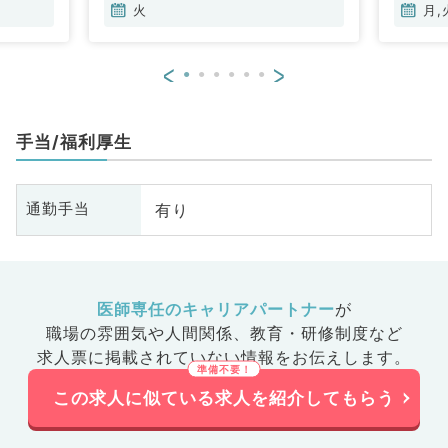
火
月,
<
>
手当/福利厚生
有り
通勤手当
医師専任のキャリアパートナー
が
職場の雰囲気や人間関係、
教育・研修制度など
求人票に掲載されていない情報をお伝えします。
この求人に似ている求人を紹介してもらう