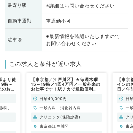
※詳細はお問い合わせください
最寄り駅
車通勤不可
自動車通勤
※最新情報を確認いたしますので
駐車場
お問い合わせください
この求人と条件が近い求人
駅より徒
【東京都／江戸川区】★毎週木曜
【東京
／9時～
15～19時／1回4万円／一般外来の
インの
外来のお仕
お仕事です！駅チカで通勤便利
日／午前
皮膚科・
♪（一般内科／非常勤）
カで通
内科／
日給40,000円
日給
器科、一
一般内科、消化器内科
一
クリニック(保険診療)
ク
東京都江戸川区
東