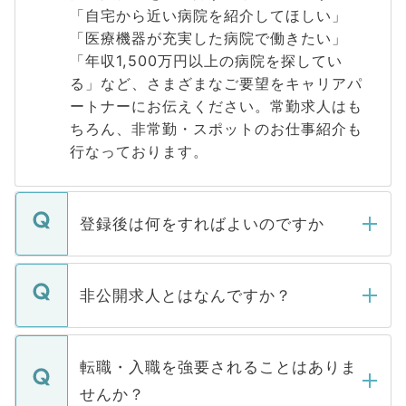
「自宅から近い病院を紹介してほしい」
「医療機器が充実した病院で働きたい」
「年収1,500万円以上の病院を探してい
る」など、さまざまなご要望をキャリアパ
ートナーにお伝えください。常勤求人はも
ちろん、非常勤・スポットのお仕事紹介も
行なっております。
登録後は何をすればよいのですか
ご登録いただきましたら、弊社担当者がご
登録内容を確認し、その後メールもしくは
非公開求人とはなんですか？
お電話にて次のステップのご案内をいたし
ます。通常、5営業日以内にはご連絡をせて
マイナビDOCTORで取り扱っている求人の
いただきますので、しばらくお待ちくださ
うち約3割は、Webサイトからご覧いただ
転職・入職を強要されることはありま
い。
けない「非公開求人」です。非公開求人は
せんか？