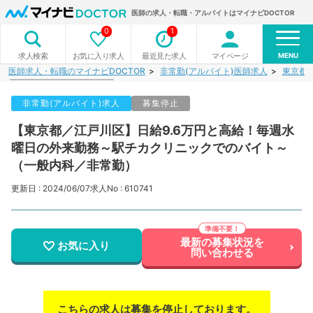
医師の求人・転職・アルバイトはマイナビDOCTOR
0
1
MENU
お気に入り求人
最近見た求人
マイページ
求人検索
医師求人・転職のマイナビDOCTOR
非常勤(アルバイト)医師求人
東京都
非常勤(アルバイト)求人
募集停止
【東京都／江戸川区】日給9.6万円と高給！毎週水
曜日の外来勤務～駅チカクリニックでのバイト～
（一般内科／非常勤）
更新日 : 2024/06/07
求人No : 610741
最新の募集状況を
お気に入り
問い合わせる
こちらの求人は募集を停止しております。