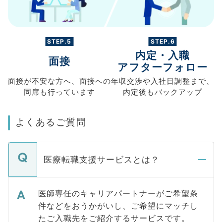
STEP.5
STEP.6
内定・入職
面接
アフターフォロー
面接が不安な方へ、
面接への
年収交渉や
入社日調整まで、
同席も
行っています
内定後もバックアップ
よくあるご質問
医療転職支援サービスとは？
医師専任のキャリアパートナーがご希望条
件などをおうかがいし、ご希望にマッチし
たご入職先をご紹介するサービスです。