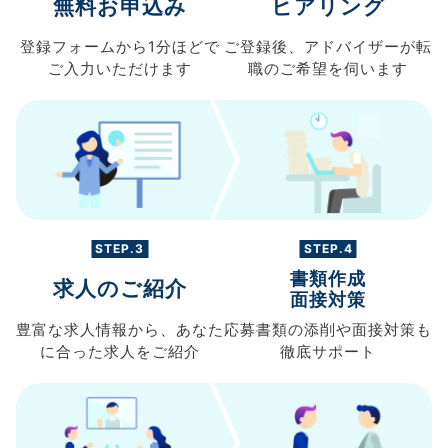
無料お申込み
ヒアリング
登録フォームから
1分ほどで
ご登録後、
アドバイザーが転
ご入力
いただけます
職の
ご希望を伺います
STEP.3
STEP.4
書類作成
求人のご紹介
面接対策
豊富な求人情報から、
あなた
応募書類の
添削や面接対策も
に合った求人を
ご紹介
徹底サポート