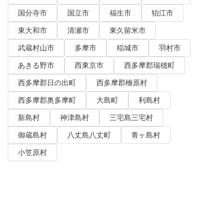
国分寺市
国立市
福生市
狛江市
東大和市
清瀬市
東久留米市
武蔵村山市
多摩市
稲城市
羽村市
あきる野市
西東京市
西多摩郡瑞穂町
西多摩郡日の出町
西多摩郡檜原村
西多摩郡奥多摩町
大島町
利島村
新島村
神津島村
三宅島三宅村
御蔵島村
八丈島八丈町
青ヶ島村
小笠原村