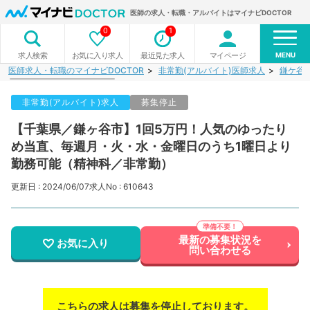
医師の求人・転職・アルバイトはマイナビDOCTOR
0
1
MENU
お気に入り求人
最近見た求人
マイページ
求人検索
医師求人・転職のマイナビDOCTOR
非常勤(アルバイト)医師求人
鎌ケ谷
非常勤(アルバイト)求人
募集停止
【千葉県／鎌ヶ谷市】1回5万円！人気のゆったり
め当直、毎週月・火・水・金曜日のうち1曜日より
勤務可能（精神科／非常勤）
更新日 : 2024/06/07
求人No : 610643
最新の募集状況を
お気に入り
問い合わせる
こちらの求人は募集を停止しております。