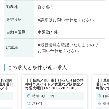
鎌ケ谷市
勤務地
※詳細はお問い合わせください
最寄り駅
車通勤可能
自動車通勤
※最新情報を確認いたしますので
駐車場
お問い合わせください
この求人と条件が近い求人
万円◎病
【千葉県／市川市】ゆったり目の精
【千葉
週月曜日
神科外来バイト／貴重な夕診診療／
曜日★
科／非常
毎週火曜日14：00～20：00／時
可能です
給10,000円／専門医不問のクリニ
リニッ
ックでのお仕事です。（精神科・非
(精神科
時給10,000円
日給
常勤）
精神科
精