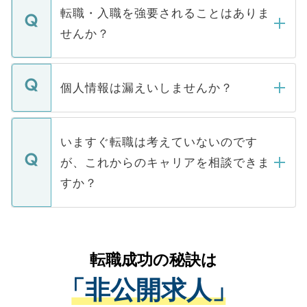
いただきますので、しばらくお待ちくださ
うち約3割は、Webサイトからご覧いただ
転職・入職を強要されることはありま
い。
けない「非公開求人」です。非公開求人は
せんか？
下記の理由によって、一般には公開してい
ません。
転職・入職を強要することは一切ありませ
ん。また、仮に応募先から内定をいただい
個人情報は漏えいしませんか？
■応募殺到を避けるため 人気のある医療機
たとしても、ご本人が納得しない限り、内
関を公にしてしまうと、応募が殺到する場
定を承諾する必要はありません。内定先へ
個人情報が漏えいすることはありませんの
合があります。 選考を効率よく行うため
の辞退の連絡はキャリアパートナーが行い
で、ご安心ください。当サイトからの登録
いますぐ転職は考えていないのです
に、医療機関が求める条件に合った人材の
ますので、ご安心ください。
などで収集したご登録者様の個人情報は、
が、これからのキャリアを相談できま
みを人材紹介会社に依頼するケースが増え
ご本人のキャリアアップおよび転職活動の
ています。
すか？
支援を目的に使用いたします。お預かりし
ているすべての個人データはご本人の許可
お気軽にご相談ください。先生専任のキャ
なく、医療機関側に開示したり、第三者に
リアパートナーが将来のご希望などをおう
提供することは一切ありません。また弊社
かがいして、現在の医療機関の状況や紹介
転職成功の秘訣は
は、個人情報の取り扱いについての厳密な
経験をまじえながら、適切なアドバイスを
管理基準を満たした事業者のみに付与され
「非公開求人」
させていただきます。すぐにご転職をされ
る、プライバシーマークを取得済みです。
ない方には、長期的なサポートが可能です