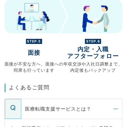
STEP.5
STEP.6
内定・入職
面接
アフターフォロー
面接が不安な方へ、
面接への
年収交渉や
入社日調整まで、
同席も
行っています
内定後もバックアップ
よくあるご質問
医療転職支援サービスとは？