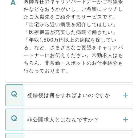
医師専任のキャリアパートナーがご希望条
件などをおうかがいし、ご希望にマッチし
たご入職先をご紹介するサービスです。
「自宅から近い病院を紹介してほしい」
「医療機器が充実した病院で働きたい」
「年収1,500万円以上の病院を探してい
る」など、さまざまなご要望をキャリアパ
ートナーにお伝えください。常勤求人はも
ちろん、非常勤・スポットのお仕事紹介も
行なっております。
登録後は何をすればよいのですか
ご登録いただきましたら、弊社担当者がご
登録内容を確認し、その後メールもしくは
非公開求人とはなんですか？
お電話にて次のステップのご案内をいたし
ます。通常、5営業日以内にはご連絡をせて
マイナビDOCTORで取り扱っている求人の