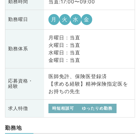
当直:17:00〜09:00
勤務時間
月
火
水
金
勤務曜日
月曜日 : 当直
火曜日 : 当直
勤務体系
水曜日 : 当直
金曜日 : 当直
医師免許、保険医登録済
応募資格・
【求める経験】精神保険指定医を
経験
お持ちの先生
求人特徴
時短相談可
ゆったりめ勤務
勤務地