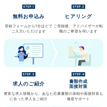
STEP.1
STEP.2
無料お申込み
ヒアリング
登録フォームから
1分ほどで
ご登録後、
アドバイザーが転
ご入力
いただけます
職の
ご希望を伺います
STEP.3
STEP.4
書類作成
求人のご紹介
面接対策
豊富な求人情報から、
あなた
応募書類の
添削や面接対策も
に合った求人を
ご紹介
徹底サポート