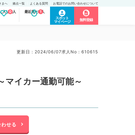
さまへ
拠点一覧
よくある質問
お電話でのお問い合わせについて
に入り求人
0
最近見た求人
1
スポット
無料登録
マイページ
更新日 : 2024/06/07
求人No : 610615
～マイカー通勤可能～
合わせる