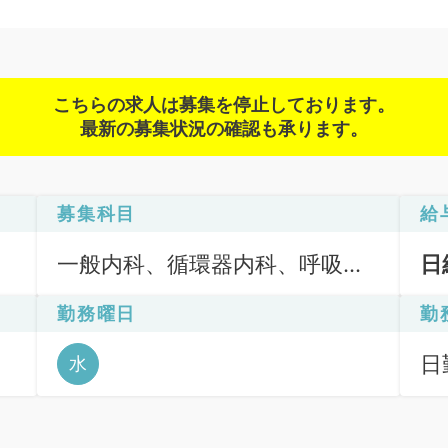
こちらの求人は募集を停止しております。
最新の募集状況の確認も承ります。
募集科目
給
一般内科、循環器内科、呼吸器
日
内科、消化器内科、内分泌・代
勤務曜日
勤
謝内科
日
水
6