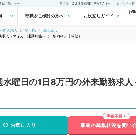
【埼玉県／鶴ヶ島市】毎週水曜日の1日8万円の外来勤務求人～マイカー通勤可能～（一般内科／非常勤）非常勤(アルバイト)の求人｜医師の求人・転職・アルバイトは【マイナビDOCTOR】
自治体・公共団体採用ご担当者さまへ
採用ご担当者
お気
す
転職をご検討の方へ
お役立ちガイド
ト)医師求人
埼玉県
鶴ヶ島市
務求人～マイカー通勤可能～（一般内科／非常勤）
週水曜日の1日8万円の外来勤務求人
お気に入り
最新の募集状況を問い