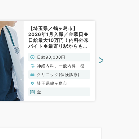
【埼玉県／鶴ヶ島市】
2026年1月入職／金曜日◆
日給最大10万円！内科外来
バイト◆最寄り駅からも徒
歩圏内で池袋駅からも45分
>
日給90,000円
程度と通勤至便です（一般
内科／非常勤）
神経内科、一般内科、循環
器内科、呼吸器内科、消化
クリニック(保険診療)
器内科、内分泌・代謝内
埼玉県鶴ヶ島市
科、腎臓内科、老年内科、
血液内科
金