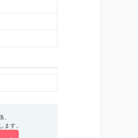
係、
します。