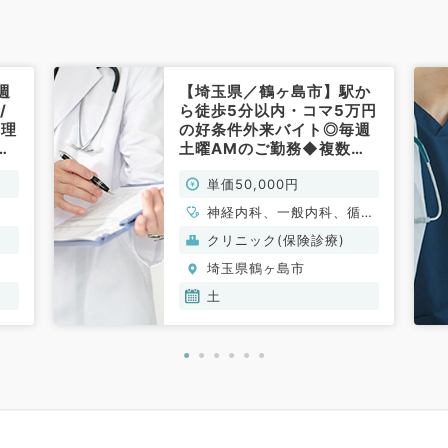
週
【埼玉県／鶴ヶ島市】駅か
/
ら徒歩5分以内・コマ5万円
管理
の好条件外来バイト◎毎週
カ
土曜AMのご勤務◆複数診
体制で安心してご勤務いた
単価50,000円
だけます（一般内科／非常
勤）
神経内科、一般内科、循環
器内科、呼吸器内科、消化
クリニック(保険診療)
器内科、内分泌・代謝内
埼玉県鶴ヶ島市
科、腎臓内科、血液内科
土