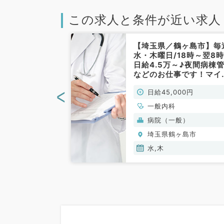
この求人と条件が近い求人
ヶ島市】時給1
【埼玉県／鶴ヶ島市】毎
週月～金より週
水・木曜日/18時～翌8時
務～地域密着
日給4.5万～♪夜間病棟
クリニック（一
などのお仕事です！マイ
常勤）
ー通勤可☆（内科／非常
<
00円
日給45,000円
勤）
一般内科
病院（一般）
ヶ島市
埼玉県鶴ヶ島市
木,金
水,木