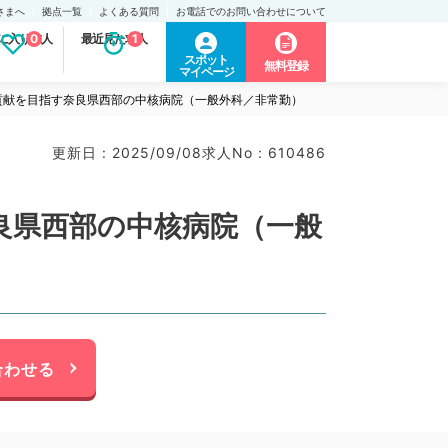
さまへ
拠点一覧
よくある質問
お電話でのお問い合わせについて
に入り求人
0
最近見た求人
1
スポット
無料登録
マイページ
貢献を目指す奈良県西部の中核病院（一般外科／非常勤）
更新日 : 2025/09/08
求人No : 610486
良県西部の中核病院（一般
合わせる