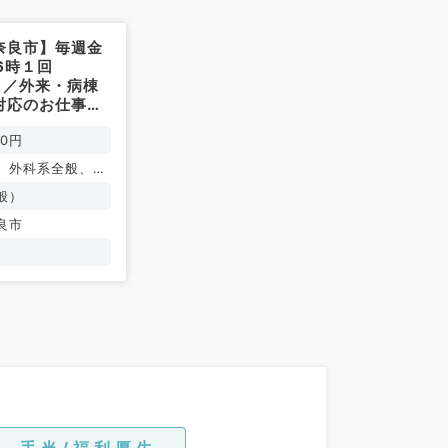
奈良市】毎週金
6時１回
円！／外来・病棟
対応のお仕事で
科・一般外科／
00円
、外科系全般、一
般）
良市
手当/福利厚生