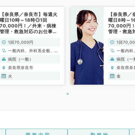
【奈良県／奈良市】毎週火
【奈良県／
曜日10時～18時◎1回
曜日8時～1
70,000円！／外来・病棟
70,000
管理・救急対応のお仕事で
管理・救急
す（一般内科・一般外科／
す（一般内
1回70,000円
1回70,0
非常勤）
非常勤）
一般内科、外科系全般、一
一般内科
般外科
般外科
病院（一般）
病院（一
奈良県奈良市
奈良県奈
火
金
業務内容
勤務地