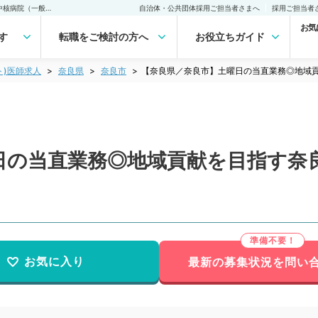
【奈良県／奈良市】土曜日の当直業務◎地域貢献を目指す奈良県西部の中核病院（一般外科／非常勤）非常勤(アルバイト)の求人｜医師の求人・転職・アルバイトは【マイナビDOCTOR】
自治体・公共団体採用ご担当者さまへ
採用ご担当者
お気
す
転職をご検討の方へ
お役立ちガイド
ト)医師求人
奈良県
奈良市
【奈良県／奈良市】土曜日の当直業務◎地域
日の当直業務◎地域貢献を目指す奈
お気に入り
最新の募集状況を問い