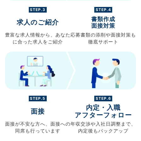
STEP.3
STEP.4
書類作成
求人のご紹介
面接対策
豊富な求人情報から、
あなた
応募書類の
添削や面接対策も
に合った求人を
ご紹介
徹底サポート
STEP.5
STEP.6
内定・入職
面接
アフターフォロー
面接が不安な方へ、
面接への
年収交渉や
入社日調整まで、
同席も
行っています
内定後もバックアップ