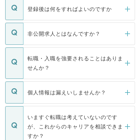
登録後は何をすればよいのですか
ご登録いただきましたら、弊社担当者がご
登録内容を確認し、その後メールもしくは
非公開求人とはなんですか？
お電話にて次のステップのご案内をいたし
ます。通常、5営業日以内にはご連絡をせて
マイナビDOCTORで取り扱っている求人の
いただきますので、しばらくお待ちくださ
うち約3割は、Webサイトからご覧いただ
転職・入職を強要されることはありま
い。
けない「非公開求人」です。非公開求人は
せんか？
下記の理由によって、一般には公開してい
ません。
転職・入職を強要することは一切ありませ
ん。また、仮に応募先から内定をいただい
個人情報は漏えいしませんか？
■応募殺到を避けるため 人気のある医療機
たとしても、ご本人が納得しない限り、内
関を公にしてしまうと、応募が殺到する場
定を承諾する必要はありません。内定先へ
個人情報が漏えいすることはありませんの
合があります。 選考を効率よく行うため
の辞退の連絡はキャリアパートナーが行い
で、ご安心ください。当サイトからの登録
いますぐ転職は考えていないのです
に、医療機関が求める条件に合った人材の
ますので、ご安心ください。
などで収集したご登録者様の個人情報は、
が、これからのキャリアを相談できま
みを人材紹介会社に依頼するケースが増え
ご本人のキャリアアップおよび転職活動の
ています。
すか？
支援を目的に使用いたします。お預かりし