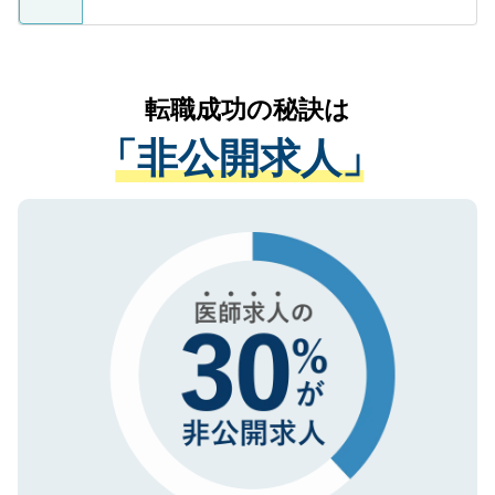
ているすべての個人データはご本人の許可
お気軽にご相談ください。先生専任のキャ
なく、医療機関側に開示したり、第三者に
リアパートナーが将来のご希望などをおう
提供することは一切ありません。また弊社
かがいして、現在の医療機関の状況や紹介
転職成功の秘訣は
は、個人情報の取り扱いについての厳密な
経験をまじえながら、適切なアドバイスを
管理基準を満たした事業者のみに付与され
「非公開求人」
させていただきます。すぐにご転職をされ
る、プライバシーマークを取得済みです。
ない方には、長期的なサポートが可能です
ご登録いただいた個人情報は、SSL（デー
ので、まずはご登録ください。
タ暗号化）によって保護されていますの
で、機密保持に関してもご安心ください。