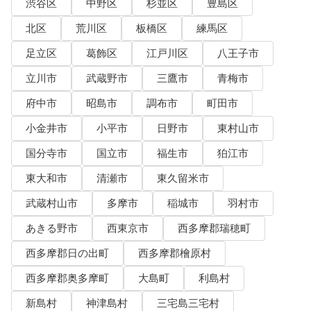
渋谷区
中野区
杉並区
豊島区
北区
荒川区
板橋区
練馬区
足立区
葛飾区
江戸川区
八王子市
立川市
武蔵野市
三鷹市
青梅市
府中市
昭島市
調布市
町田市
小金井市
小平市
日野市
東村山市
国分寺市
国立市
福生市
狛江市
東大和市
清瀬市
東久留米市
武蔵村山市
多摩市
稲城市
羽村市
あきる野市
西東京市
西多摩郡瑞穂町
西多摩郡日の出町
西多摩郡檜原村
西多摩郡奥多摩町
大島町
利島村
新島村
神津島村
三宅島三宅村