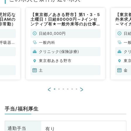
児対応な
【東京都／あきる野市】第1・3・5
【東京
日AMの
土曜日！日給80000円～♪インセ
外来求人
非常勤）
ンティブ有★一般外来等のお仕事
～マイ
です◎（内科／非常勤）
常勤）
日給80,000円
日給
呼吸器内
一般内科
一
・代謝内
クリニック(保険診療)
ク
東京都あきる野市
東
土
金
<
>
手当/福利厚生
有り
通勤手当