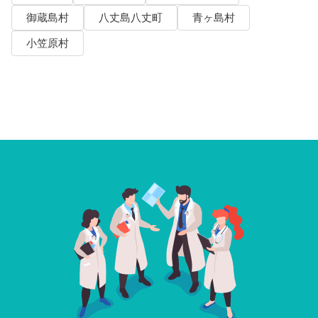
御蔵島村
八丈島八丈町
青ヶ島村
小笠原村