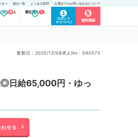
さまへ
拠点一覧
よくある質問
お電話でのお問い合わせについて
に入り求人
0
最近見た求人
1
スポット
無料登録
マイページ
更新日 : 2025/12/08
求人No : 590573
日給65,000円・ゆっ
合わせる