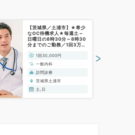
【茨城県／土浦市】★希少
なOC待機求人★毎週土～
日曜日の8時30分～8時30
分までのご勤務／1回3万円
＋インセンティブ◎月1回な
>
1回30,000円
どのご相談も可能です
◎（科目不問／非常勤）
一般内科
訪問診療
茨城県土浦市
土,日