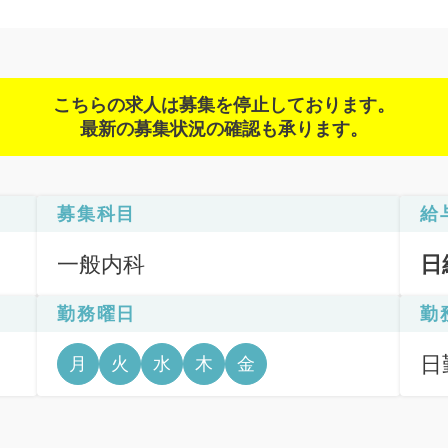
こちらの求人は募集を停止しております。
最新の募集状況の確認も承ります。
募集科目
給
一般内科
日
勤務曜日
勤
日
月
火
水
木
金
6