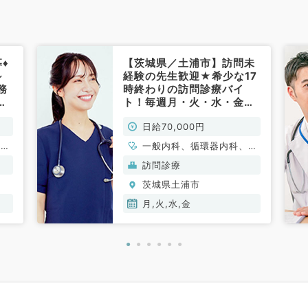
♦
【茨城県／土浦市】訪問未
～
経験の先生歓迎★希少な17
務
時終わりの訪問診療バイ
寄
ト！毎週月・火・水・金曜
の
日／日給7万円★週1曜日
日給70,000円
～・半日勤務も相談可能
（科目不問／非常勤）
、一
一般内科、循環器内科、呼
吸器内科、消化器内科、内
訪問診療
分泌・代謝内科、腎臓内
茨城県土浦市
科、老年内科
月,火,水,金