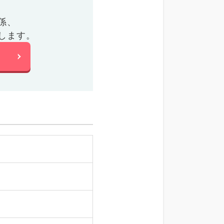
係、
します。