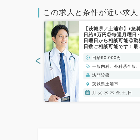
この求人と条件が近い求人
土浦市】毎週日
【茨城県／土浦市】♦急募
万円～☆指定医
日給9万円◎毎週月曜日
先生歓迎◎精神
日曜日から相談可能◎勤
外来・病棟管理
日数ご相談可能です！最
す！（精神科／
り駅徒歩圏内クリニック
<
00円
日給90,000円
訪問診療のお仕事です！
（内科系・外科系／非常
一般内科、外科系
一般内科、外科系全般
勤）
般外科
般外科
神）
訪問診療
浦市
茨城県土浦市
月,火,水,木,金,土,日