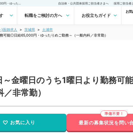
【茨城県／土浦市】月曜日～金曜日のうち1曜日より勤務可能◎日給65,000円・ゆったりめご勤務～（一般内科／非常勤）非常勤(アルバイト)の求人｜医師の求人・転職・アルバイトは【マイナビDOCTOR】
自治体・公共団体採用ご担当者さまへ
採用ご担当者
お気
す
転職をご検討の方へ
お役立ちガイド
ト)医師求人
茨城県
土浦市
務可能◎日給65,000円・ゆったりめご勤務～（一般内科／非常勤）
～金曜日のうち1曜日より勤務可能◎
科／非常勤）
お気に入り
最新の募集状況を問い