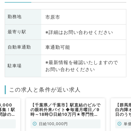
市原市
勤務地
※詳細はお問い合わせください
最寄り駅
車通勤可能
自動車通勤
※最新情報を確認いたしますので
駐車場
お問い合わせください
この求人と条件が近い求人
,000
【千葉県／千葉市】駅直結のビルで
【群馬
募集！駅
の眼科外来バイト◆毎週月曜日／9
白内障
問診のお
時～18時◎日給10万円★専門性を
日のう
勤）
活かして働けます（眼科／非常勤）
タクシ
日給100,000円
単価