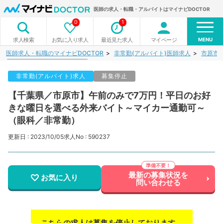
医師の求人・転職・アルバイトはマイナビDOCTOR
0
1
MENU
お気に入り求人
最近見た求人
マイページ
求人検索
医師求人・転職のマイナビDOCTOR
非常勤(アルバイト)医師求人
市原市
非常勤(アルバイト)求人
募集停止
【千葉県／市原市】午前のみで7万円！平日のお好
きな曜日を選べる外来バイト～マイカー通勤可～
（眼科／非常勤）
更新日 : 2023/10/05
求人No : 590237
最新の募集状況を
お気に入り
問い合わせる
こちらの求人は募集を停止しております。