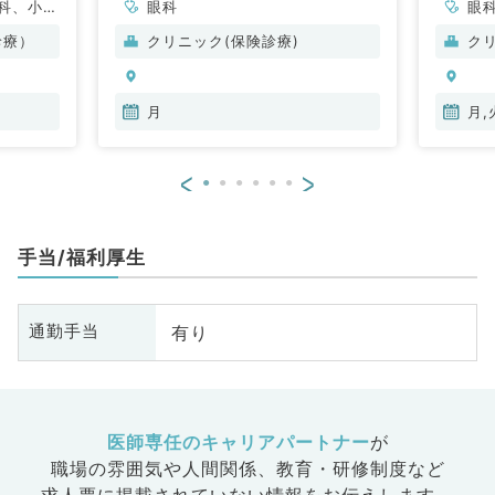
科、小児
眼科
眼
、美容外
診療）
クリニック(保険診療)
ク
外科、心
皮膚科、
人科、眼
月
月,
科、麻酔
科、循環
<
>
化器内
腎臓内
、外科系
手当/福利厚生
外科、乳
診・人間
、膠原病
有り
通勤手当
大腸・肛
、科目不
医師専任のキャリアパートナー
が
職場の雰囲気や人間関係、
教育・研修制度など