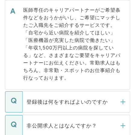
医師専任のキャリアパートナーがご希望条
件などをおうかがいし、ご希望にマッチし
たご入職先をご紹介するサービスです。
「自宅から近い病院を紹介してほしい」
「医療機器が充実した病院で働きたい」
「年収1,500万円以上の病院を探してい
る」など、さまざまなご要望をキャリアパ
ートナーにお伝えください。常勤求人はも
ちろん、非常勤・スポットのお仕事紹介も
行なっております。
登録後は何をすればよいのですか
ご登録いただきましたら、弊社担当者がご
登録内容を確認し、その後メールもしくは
非公開求人とはなんですか？
お電話にて次のステップのご案内をいたし