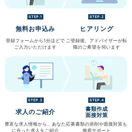
STEP.1
STEP.2
無料お申込み
ヒアリング
登録フォームから
1分ほどで
ご登録後、
アドバイザーが転
ご入力
いただけます
職の
ご希望を伺います
STEP.3
STEP.4
書類作成
求人のご紹介
面接対策
豊富な求人情報から、
あなた
応募書類の
添削や面接対策も
に合った求人を
ご紹介
徹底サポート