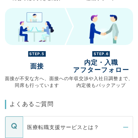
STEP.5
STEP.6
内定・入職
面接
アフターフォロー
面接が不安な方へ、
面接への
年収交渉や
入社日調整まで、
同席も
行っています
内定後もバックアップ
よくあるご質問
医療転職支援サービスとは？