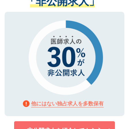
「非公開求人」
る、プライバシーマークを取得済みです。
ない方には、長期的なサポートが可能です
ご登録いただいた個人情報は、SSL（デー
ので、まずはご登録ください。
タ暗号化）によって保護されていますの
で、機密保持に関してもご安心ください。
他にはない独占求人を多数保有