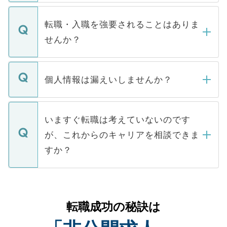
ます。通常、5営業日以内にはご連絡をせて
マイナビDOCTORで取り扱っている求人の
いただきますので、しばらくお待ちくださ
うち約3割は、Webサイトからご覧いただ
転職・入職を強要されることはありま
い。
けない「非公開求人」です。非公開求人は
せんか？
下記の理由によって、一般には公開してい
ません。
転職・入職を強要することは一切ありませ
ん。また、仮に応募先から内定をいただい
個人情報は漏えいしませんか？
■応募殺到を避けるため 人気のある医療機
たとしても、ご本人が納得しない限り、内
関を公にしてしまうと、応募が殺到する場
定を承諾する必要はありません。内定先へ
個人情報が漏えいすることはありませんの
合があります。 選考を効率よく行うため
の辞退の連絡はキャリアパートナーが行い
で、ご安心ください。当サイトからの登録
いますぐ転職は考えていないのです
に、医療機関が求める条件に合った人材の
ますので、ご安心ください。
などで収集したご登録者様の個人情報は、
が、これからのキャリアを相談できま
みを人材紹介会社に依頼するケースが増え
ご本人のキャリアアップおよび転職活動の
ています。
すか？
支援を目的に使用いたします。お預かりし
ているすべての個人データはご本人の許可
お気軽にご相談ください。先生専任のキャ
なく、医療機関側に開示したり、第三者に
リアパートナーが将来のご希望などをおう
提供することは一切ありません。また弊社
かがいして、現在の医療機関の状況や紹介
転職成功の秘訣は
は、個人情報の取り扱いについての厳密な
経験をまじえながら、適切なアドバイスを
管理基準を満たした事業者のみに付与され
させていただきます。すぐにご転職をされ