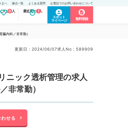
さまへ
拠点一覧
よくある質問
お電話でのお問い合わせについて
に入り求人
0
最近見た求人
1
スポット
無料登録
マイページ
腎臓内科／非常勤）
更新日 : 2024/06/07
求人No : 589909
クリニック透析管理の求人
科／非常勤）
合わせる