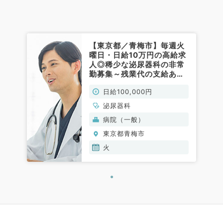
【東京都／青梅市】毎週火
曜日・日給10万円の高給求
人◎稀少な泌尿器科の非常
勤募集～残業代の支給あり
～（泌尿器科／非常勤）
日給100,000円
泌尿器科
病院（一般）
東京都青梅市
火