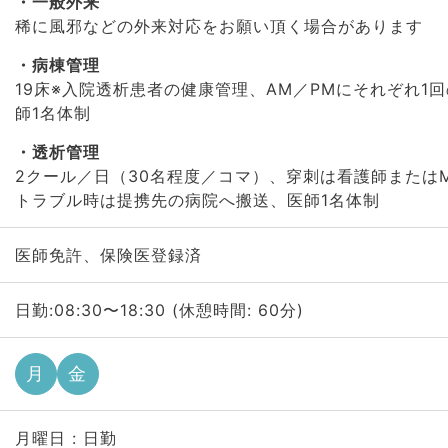
一般外来
稀に風邪などの外来対応をお願い頂く場合があります
病棟管理
19床※入院透析患者の健康管理、AM／PMにそれぞれ1
師1名体制
透析管理
2クール／日（30名程度／コマ）、穿刺は看護師または
トラブル時は提携先の病院へ搬送、医師1名体制
医師免許、保険医登録済
日勤:08:30〜18:30 (休憩時間: 60分)
月
金
月曜日 : 日勤