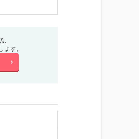
係、
します。