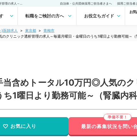
【東京都／青梅市】通勤手当含めトータル10万円◎人気のクリニック透析管理の求人～毎週月曜日・金曜日のうち1曜日より勤務可能～（腎臓内科／非常勤）非常勤(アルバイト)の求人｜医師の求人・転職・アルバイトは【マイナビDOCTOR】
自治体・公共団体採用ご担当者さまへ
採用ご担当者
お気
す
転職をご検討の方へ
お役立ちガイド
ト)医師求人
東京都
青梅市
気のクリニック透析管理の求人～毎週月曜日・金曜日のうち1曜日より勤務可能～（
手当含めトータル10万円◎人気の
うち1曜日より勤務可能～（腎臓内
お気に入り
最新の募集状況を問い