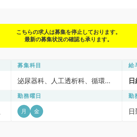
こちらの求人は募集を停止しております。
最新の募集状況の確認も承ります。
募集科目
給
泌尿器科、人工透析科、循環器
日
内科、腎臓内科
勤務曜日
勤
理
日
月
金
6