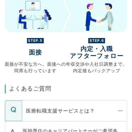
STEP.5
STEP.6
内定・入職
面接
アフターフォロー
面接が不安な方へ、
面接への
年収交渉や
入社日調整まで、
同席も
行っています
内定後もバックアップ
よくあるご質問
医療転職支援サービスとは？
医師専任のキャリアパートナーがご希望条