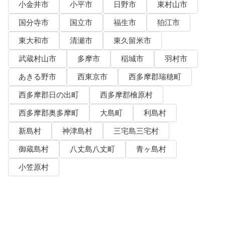
小金井市
小平市
日野市
東村山市
国分寺市
国立市
福生市
狛江市
東大和市
清瀬市
東久留米市
武蔵村山市
多摩市
稲城市
羽村市
あきる野市
西東京市
西多摩郡瑞穂町
西多摩郡日の出町
西多摩郡檜原村
西多摩郡奥多摩町
大島町
利島村
新島村
神津島村
三宅島三宅村
御蔵島村
八丈島八丈町
青ヶ島村
小笠原村