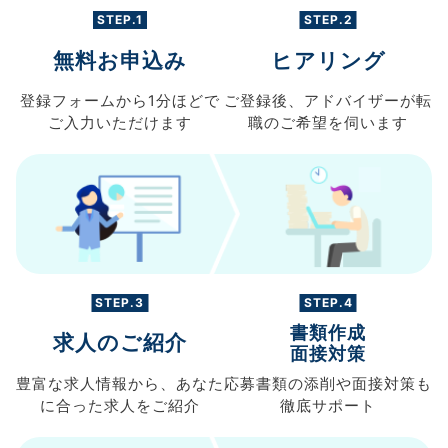
STEP.1
STEP.2
無料お申込み
ヒアリング
登録フォームから
1分ほどで
ご登録後、
アドバイザーが転
ご入力
いただけます
職の
ご希望を伺います
STEP.3
STEP.4
書類作成
求人のご紹介
面接対策
豊富な求人情報から、
あなた
応募書類の
添削や面接対策も
に合った求人を
ご紹介
徹底サポート