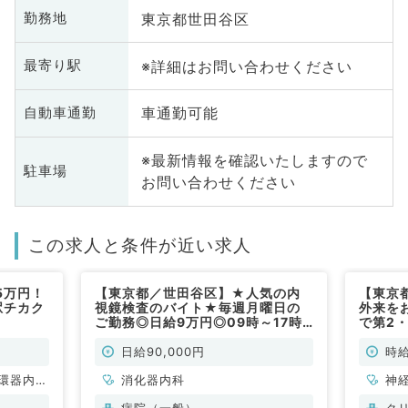
東京都世田谷区
勤務地
※詳細はお問い合わせください
最寄り駅
車通勤可能
自動車通勤
※最新情報を確認いたしますので
駐車場
お問い合わせください
この求人と条件が近い求人
5万円！
【東京都／世田谷区】★人気の内
【東京
駅チカク
視鏡検査のバイト★毎週月曜日の
外来をお
）
ご勤務◎日給9万円◎09時～17時
で第2・
／最寄り駅より徒歩圏内♪（消化器
勤務で
内科／非常勤）
勤）
日給90,000円
時給
環器内
消化器内科
神
内科、内
環
病院（一般）
ク