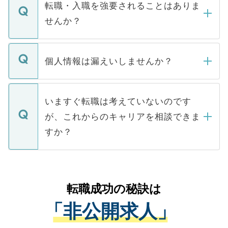
いただきますので、しばらくお待ちくださ
うち約3割は、Webサイトからご覧いただ
転職・入職を強要されることはありま
い。
けない「非公開求人」です。非公開求人は
せんか？
下記の理由によって、一般には公開してい
ません。
転職・入職を強要することは一切ありませ
ん。また、仮に応募先から内定をいただい
個人情報は漏えいしませんか？
■応募殺到を避けるため 人気のある医療機
たとしても、ご本人が納得しない限り、内
関を公にしてしまうと、応募が殺到する場
定を承諾する必要はありません。内定先へ
個人情報が漏えいすることはありませんの
合があります。 選考を効率よく行うため
の辞退の連絡はキャリアパートナーが行い
で、ご安心ください。当サイトからの登録
いますぐ転職は考えていないのです
に、医療機関が求める条件に合った人材の
ますので、ご安心ください。
などで収集したご登録者様の個人情報は、
が、これからのキャリアを相談できま
みを人材紹介会社に依頼するケースが増え
ご本人のキャリアアップおよび転職活動の
ています。
すか？
支援を目的に使用いたします。お預かりし
ているすべての個人データはご本人の許可
お気軽にご相談ください。先生専任のキャ
なく、医療機関側に開示したり、第三者に
リアパートナーが将来のご希望などをおう
提供することは一切ありません。また弊社
かがいして、現在の医療機関の状況や紹介
転職成功の秘訣は
は、個人情報の取り扱いについての厳密な
経験をまじえながら、適切なアドバイスを
管理基準を満たした事業者のみに付与され
「非公開求人」
させていただきます。すぐにご転職をされ
る、プライバシーマークを取得済みです。
ない方には、長期的なサポートが可能です
ご登録いただいた個人情報は、SSL（デー