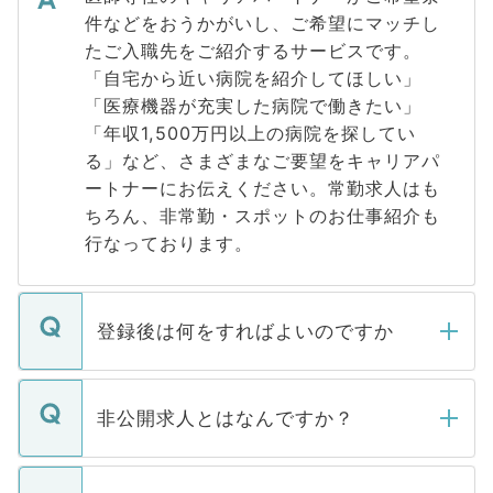
件などをおうかがいし、ご希望にマッチし
たご入職先をご紹介するサービスです。
「自宅から近い病院を紹介してほしい」
「医療機器が充実した病院で働きたい」
「年収1,500万円以上の病院を探してい
る」など、さまざまなご要望をキャリアパ
ートナーにお伝えください。常勤求人はも
ちろん、非常勤・スポットのお仕事紹介も
行なっております。
登録後は何をすればよいのですか
ご登録いただきましたら、弊社担当者がご
登録内容を確認し、その後メールもしくは
非公開求人とはなんですか？
お電話にて次のステップのご案内をいたし
ます。通常、5営業日以内にはご連絡をせて
マイナビDOCTORで取り扱っている求人の