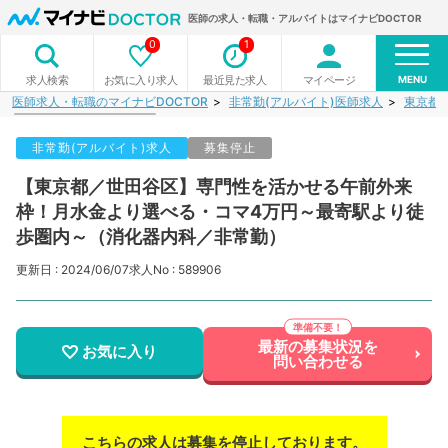
医師の求人・転職・アルバイトはマイナビDOCTOR
0
1
MENU
お気に入り求人
最近見た求人
マイページ
求人検索
医師求人・転職のマイナビDOCTOR
非常勤(アルバイト)医師求人
東京都
非常勤(アルバイト)求人
募集停止
【東京都／世田谷区】専門性を活かせる午前外来
枠！月水金より選べる・コマ4万円～最寄駅より徒
歩圏内～（消化器内科／非常勤）
更新日 : 2024/06/07
求人No : 589906
最新の募集状況を
お気に入り
問い合わせる
こちらの求人は募集を停止しております。