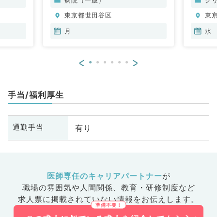
科、血液
科
東京都世田谷区
東
科
科
月
水
<
>
手当/福利厚生
有り
通勤手当
医師専任のキャリアパートナー
が
職場の雰囲気や人間関係、
教育・研修制度など
求人票に掲載されていない情報をお伝えします。