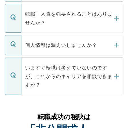
ます。通常、5営業日以内にはご連絡をせて
マイナビDOCTORで取り扱っている求人の
いただきますので、しばらくお待ちくださ
うち約3割は、Webサイトからご覧いただ
転職・入職を強要されることはありま
い。
けない「非公開求人」です。非公開求人は
せんか？
下記の理由によって、一般には公開してい
ません。
転職・入職を強要することは一切ありませ
ん。また、仮に応募先から内定をいただい
個人情報は漏えいしませんか？
■応募殺到を避けるため 人気のある医療機
たとしても、ご本人が納得しない限り、内
関を公にしてしまうと、応募が殺到する場
定を承諾する必要はありません。内定先へ
個人情報が漏えいすることはありませんの
合があります。 選考を効率よく行うため
の辞退の連絡はキャリアパートナーが行い
で、ご安心ください。当サイトからの登録
いますぐ転職は考えていないのです
に、医療機関が求める条件に合った人材の
ますので、ご安心ください。
などで収集したご登録者様の個人情報は、
が、これからのキャリアを相談できま
みを人材紹介会社に依頼するケースが増え
ご本人のキャリアアップおよび転職活動の
ています。
すか？
支援を目的に使用いたします。お預かりし
ているすべての個人データはご本人の許可
お気軽にご相談ください。先生専任のキャ
なく、医療機関側に開示したり、第三者に
リアパートナーが将来のご希望などをおう
提供することは一切ありません。また弊社
かがいして、現在の医療機関の状況や紹介
転職成功の秘訣は
は、個人情報の取り扱いについての厳密な
経験をまじえながら、適切なアドバイスを
管理基準を満たした事業者のみに付与され
させていただきます。すぐにご転職をされ