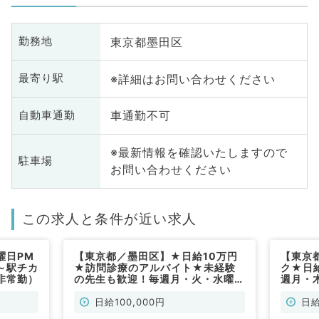
東京都墨田区
勤務地
※詳細はお問い合わせください
最寄り駅
車通勤不可
自動車通勤
※最新情報を確認いたしますので
駐車場
お問い合わせください
この求人と条件が近い求人
曜日PM
【東京都／墨田区】★日給10万円
【東京
～駅チカ
★訪問診療のアルバイト★未経験
ク★日給
非常勤）
の先生も歓迎！毎週月・火・水曜日
週月・
／週1日～曜日応相談◎駅チカのク
仕事で
リニック♪（内科系,外科系／非常
日給100,000円
日給
勤）