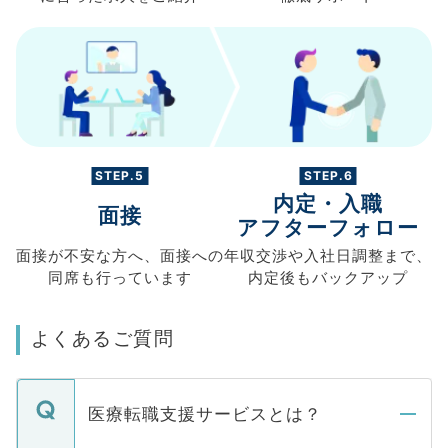
STEP.5
STEP.6
内定・入職
面接
アフターフォロー
面接が不安な方へ、
面接への
年収交渉や
入社日調整まで、
同席も
行っています
内定後もバックアップ
よくあるご質問
医療転職支援サービスとは？