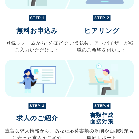
STEP.1
STEP.2
無料お申込み
ヒアリング
登録フォームから
1分ほどで
ご登録後、
アドバイザーが転
ご入力
いただけます
職の
ご希望を伺います
STEP.3
STEP.4
書類作成
求人のご紹介
面接対策
豊富な求人情報から、
あなた
応募書類の
添削や面接対策も
に合った求人を
ご紹介
徹底サポート