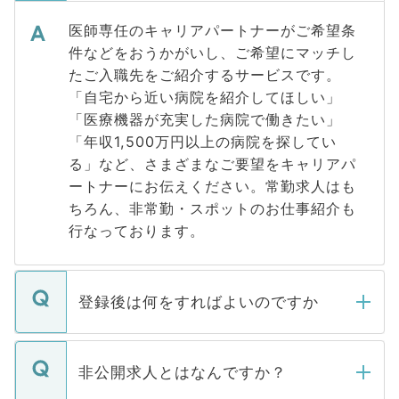
医師専任のキャリアパートナーがご希望条
件などをおうかがいし、ご希望にマッチし
たご入職先をご紹介するサービスです。
「自宅から近い病院を紹介してほしい」
「医療機器が充実した病院で働きたい」
「年収1,500万円以上の病院を探してい
る」など、さまざまなご要望をキャリアパ
ートナーにお伝えください。常勤求人はも
ちろん、非常勤・スポットのお仕事紹介も
行なっております。
登録後は何をすればよいのですか
ご登録いただきましたら、弊社担当者がご
登録内容を確認し、その後メールもしくは
非公開求人とはなんですか？
お電話にて次のステップのご案内をいたし