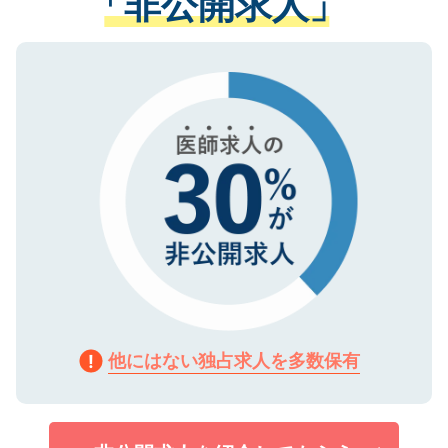
「非公開求人」
る、プライバシーマークを取得済みです。
ない方には、長期的なサポートが可能です
ご登録いただいた個人情報は、SSL（デー
ので、まずはご登録ください。
タ暗号化）によって保護されていますの
で、機密保持に関してもご安心ください。
他にはない独占求人を多数保有