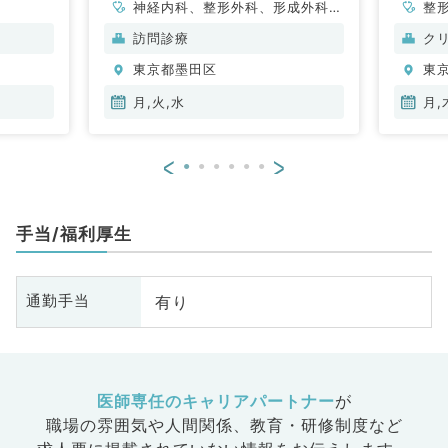
神経内科、整形外科、形成外科、
整
脳神経外科、呼吸器外科、心臓血
訪問診療
ク
管外科、一般内科、循環器内科、
東京都墨田区
東
呼吸器内科、消化器内科、内分
泌・代謝内科、腎臓内科、老年内
月,火,水
月,
科、血液内科、外科系全般、一般
外科、消化器外科、乳腺外科、膠
<
>
原病科
手当/福利厚生
有り
通勤手当
医師専任のキャリアパートナー
が
職場の雰囲気や人間関係、
教育・研修制度など