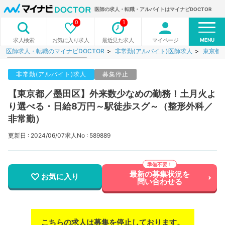
医師の求人・転職・アルバイトはマイナビDOCTOR
0
1
MENU
お気に入り求人
最近見た求人
マイページ
求人検索
医師求人・転職のマイナビDOCTOR
非常勤(アルバイト)医師求人
東京都
非常勤(アルバイト)求人
募集停止
【東京都／墨田区】外来数少なめの勤務！土月火よ
り選べる・日給8万円～駅徒歩スグ～（整形外科／
非常勤）
更新日 : 2024/06/07
求人No : 589889
最新の募集状況を
お気に入り
問い合わせる
こちらの求人は募集を停止しております。