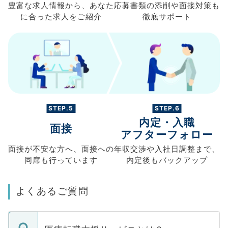
豊富な求人情報から、
あなた
応募書類の
添削や面接対策も
に合った求人を
ご紹介
徹底サポート
STEP.5
STEP.6
内定・入職
面接
アフターフォロー
面接が不安な方へ、
面接への
年収交渉や
入社日調整まで、
同席も
行っています
内定後もバックアップ
よくあるご質問