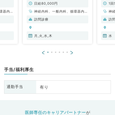
／非常勤）
日給80,000円
1回
環器内
神経内科、一般内科、循環器内
神
内科、内
科、呼吸器内科、消化器内科、内
循
訪問診療
訪
科、血液
分泌・代謝内科、腎臓内科、老年
内
内科、血液内科、膠原病科
科
月,火,水,木
水
<
>
手当/福利厚生
有り
通勤手当
医師専任のキャリアパートナー
が