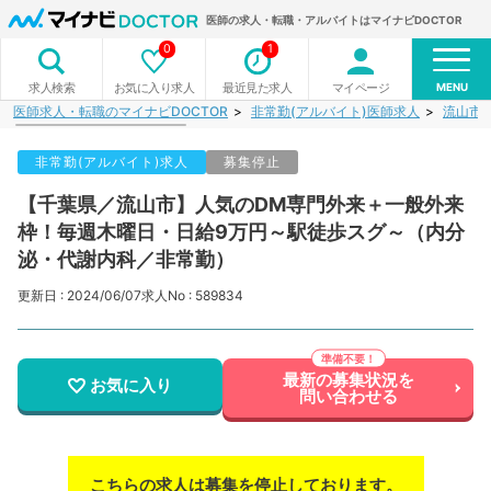
医師の求人・転職・アルバイトはマイナビDOCTOR
0
1
MENU
お気に入り求人
最近見た求人
マイページ
求人検索
医師求人・転職のマイナビDOCTOR
非常勤(アルバイト)医師求人
流山市
非常勤(アルバイト)求人
募集停止
【千葉県／流山市】人気のDM専門外来＋一般外来
枠！毎週木曜日・日給9万円～駅徒歩スグ～（内分
泌・代謝内科／非常勤）
更新日 : 2024/06/07
求人No : 589834
最新の募集状況を
お気に入り
問い合わせる
こちらの求人は募集を停止しております。