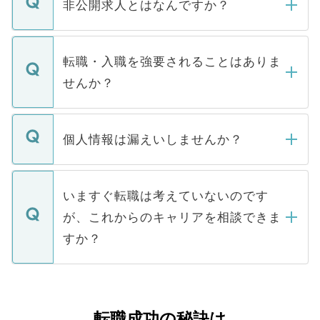
登録内容を確認し、その後メールもしくは
非公開求人とはなんですか？
お電話にて次のステップのご案内をいたし
ます。通常、5営業日以内にはご連絡をせて
マイナビDOCTORで取り扱っている求人の
いただきますので、しばらくお待ちくださ
うち約3割は、Webサイトからご覧いただ
転職・入職を強要されることはありま
い。
けない「非公開求人」です。非公開求人は
せんか？
下記の理由によって、一般には公開してい
ません。
転職・入職を強要することは一切ありませ
ん。また、仮に応募先から内定をいただい
個人情報は漏えいしませんか？
■応募殺到を避けるため 人気のある医療機
たとしても、ご本人が納得しない限り、内
関を公にしてしまうと、応募が殺到する場
定を承諾する必要はありません。内定先へ
個人情報が漏えいすることはありませんの
合があります。 選考を効率よく行うため
の辞退の連絡はキャリアパートナーが行い
で、ご安心ください。当サイトからの登録
いますぐ転職は考えていないのです
に、医療機関が求める条件に合った人材の
ますので、ご安心ください。
などで収集したご登録者様の個人情報は、
が、これからのキャリアを相談できま
みを人材紹介会社に依頼するケースが増え
ご本人のキャリアアップおよび転職活動の
ています。
すか？
支援を目的に使用いたします。お預かりし
ているすべての個人データはご本人の許可
お気軽にご相談ください。先生専任のキャ
なく、医療機関側に開示したり、第三者に
リアパートナーが将来のご希望などをおう
提供することは一切ありません。また弊社
かがいして、現在の医療機関の状況や紹介
転職成功の秘訣は
は、個人情報の取り扱いについての厳密な