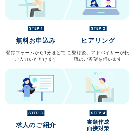
STEP.1
STEP.2
無料お申込み
ヒアリング
登録フォームから
1分ほどで
ご登録後、
アドバイザーが転
ご入力
いただけます
職の
ご希望を伺います
STEP.3
STEP.4
書類作成
求人のご紹介
面接対策