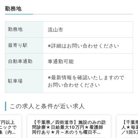
勤務地
流山市
勤務地
※詳細はお問い合わせください
最寄り駅
車通勤可能
自動車通勤
※最新情報を確認いたしますので
駐車場
お問い合わせください
この求人と条件が近い求人
万円以上
【千葉県／四街道市】施設のみの訪
【千葉
ニックで
問診療★日給最大10万円★看護師
人★毎
集（内科
同行あり★月～木のうち曜日不
／1回
問！◎9～17時のご勤務◎（内科系
同行者