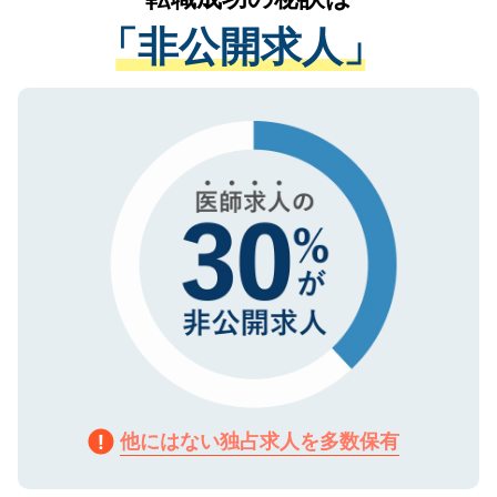
経験をまじえながら、適切なアドバイスを
管理基準を満たした事業者のみに付与され
「非公開求人」
させていただきます。すぐにご転職をされ
る、プライバシーマークを取得済みです。
ない方には、長期的なサポートが可能です
ご登録いただいた個人情報は、SSL（デー
ので、まずはご登録ください。
タ暗号化）によって保護されていますの
で、機密保持に関してもご安心ください。
他にはない独占求人を多数保有