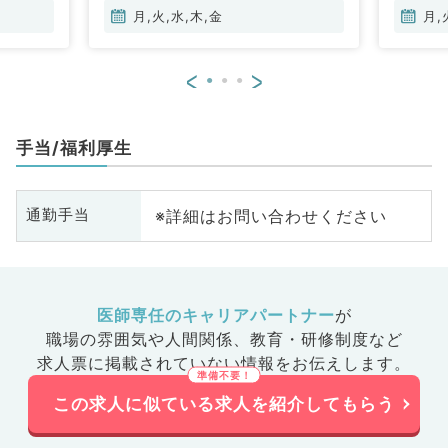
月,火,水,木,金
月,
<
>
手当/福利厚生
※詳細はお問い合わせください
通勤手当
医師専任のキャリアパートナー
が
職場の雰囲気や人間関係、
教育・研修制度など
求人票に掲載されていない情報をお伝えします。
この求人に似ている求人を紹介してもらう