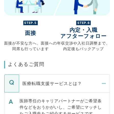
STEP.5
STEP.6
内定・入職
面接
アフターフォロー
面接が不安な方へ、
面接への
年収交渉や
入社日調整まで、
同席も
行っています
内定後もバックアップ
よくあるご質問
医療転職支援サービスとは？
医師専任のキャリアパートナーがご希望条
件などをおうかがいし、ご希望にマッチし
たご入職先をご紹介するサービスです。