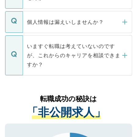
下記の理由によって、一般には公開してい
ません。
転職・入職を強要することは一切ありませ
ん。また、仮に応募先から内定をいただい
個人情報は漏えいしませんか？
■応募殺到を避けるため 人気のある医療機
たとしても、ご本人が納得しない限り、内
関を公にしてしまうと、応募が殺到する場
定を承諾する必要はありません。内定先へ
個人情報が漏えいすることはありませんの
合があります。 選考を効率よく行うため
の辞退の連絡はキャリアパートナーが行い
で、ご安心ください。当サイトからの登録
いますぐ転職は考えていないのです
に、医療機関が求める条件に合った人材の
ますので、ご安心ください。
などで収集したご登録者様の個人情報は、
が、これからのキャリアを相談できま
みを人材紹介会社に依頼するケースが増え
ご本人のキャリアアップおよび転職活動の
ています。
すか？
支援を目的に使用いたします。お預かりし
ているすべての個人データはご本人の許可
お気軽にご相談ください。先生専任のキャ
なく、医療機関側に開示したり、第三者に
リアパートナーが将来のご希望などをおう
提供することは一切ありません。また弊社
かがいして、現在の医療機関の状況や紹介
転職成功の秘訣は
は、個人情報の取り扱いについての厳密な
経験をまじえながら、適切なアドバイスを
管理基準を満たした事業者のみに付与され
「非公開求人」
させていただきます。すぐにご転職をされ
る、プライバシーマークを取得済みです。
ない方には、長期的なサポートが可能です
ご登録いただいた個人情報は、SSL（デー
ので、まずはご登録ください。
タ暗号化）によって保護されていますの
で、機密保持に関してもご安心ください。