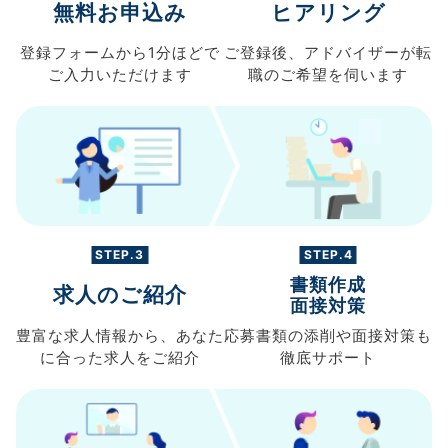
無料お申込み
ヒアリング
登録フォームから
1分ほどで
ご登録後、
アドバイザーが転
ご入力
いただけます
職の
ご希望を伺います
STEP.3
STEP.4
書類作成
求人のご紹介
面接対策
豊富な求人情報から、
あなた
応募書類の
添削や面接対策も
に合った求人を
ご紹介
徹底サポート