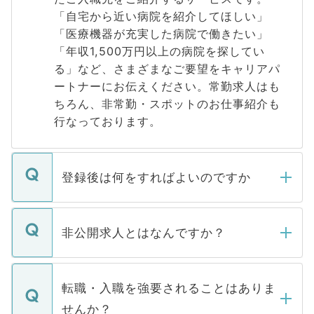
「自宅から近い病院を紹介してほしい」
「医療機器が充実した病院で働きたい」
「年収1,500万円以上の病院を探してい
る」など、さまざまなご要望をキャリアパ
ートナーにお伝えください。常勤求人はも
ちろん、非常勤・スポットのお仕事紹介も
行なっております。
登録後は何をすればよいのですか
ご登録いただきましたら、弊社担当者がご
登録内容を確認し、その後メールもしくは
非公開求人とはなんですか？
お電話にて次のステップのご案内をいたし
ます。通常、5営業日以内にはご連絡をせて
マイナビDOCTORで取り扱っている求人の
いただきますので、しばらくお待ちくださ
うち約3割は、Webサイトからご覧いただ
転職・入職を強要されることはありま
い。
けない「非公開求人」です。非公開求人は
せんか？