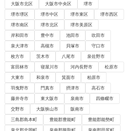
大阪市北区
大阪市中央区
堺市
堺市堺区
堺市中区
堺市東区
堺市西区
堺市南区
堺市北区
堺市美原区
岸和田市
豊中市
池田市
吹田市
泉大津市
高槻市
貝塚市
守口市
枚方市
茨木市
八尾市
泉佐野市
富田林市
寝屋川市
河内長野市
松原市
大東市
和泉市
箕面市
柏原市
羽曳野市
門真市
摂津市
高石市
藤井寺市
東大阪市
泉南市
四條畷市
交野市
大阪狭山市
阪南市
三島郡島本町
豊能郡豊能町
豊能郡能勢町
泉北郡忠岡町
泉南郡熊取町
泉南郡田尻町