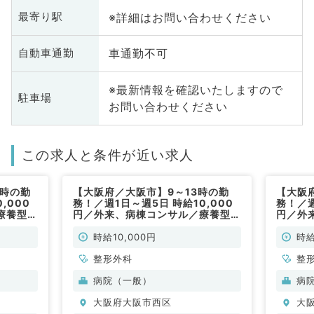
※詳細はお問い合わせください
最寄り駅
車通勤不可
自動車通勤
※最新情報を確認いたしますので
駐車場
お問い合わせください
この求人と条件が近い求人
7時の勤
【大阪府／大阪市】9～13時の勤
【大阪
,000
務！／週1日～週5日 時給10,000
務！／週
療養型病
円／外来、病棟コンサル／療養型病
円／外
院（整形外科／非常勤）
院（整
時給10,000円
時給
整形外科
整
病院（一般）
病
大阪府大阪市西区
大