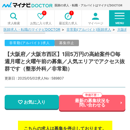
医師の求人・転職・アルバイトはマイナビDOCTOR
0
1
MENU
お気に入り求人
最近見た求人
マイページ
求人検索
医師求人・転職のマイナビDOCTOR
非常勤(アルバイト)医師求人
大阪府
非常勤(アルバイト)求人
募集停止
【大阪府／大阪市西区】1回5万円の高給案件◎毎
週月曜と火曜午前の募集／人気エリアでアクセス抜
群です（整形外科／非常勤）
更新日 : 2025/05/02
求人No : 589807
最新の募集状況を
お気に入り
問い合わせる
こちらの求人は募集を停止しております。